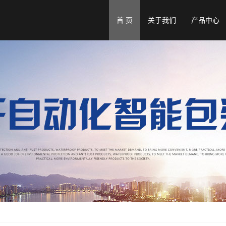
首 页
关于我们
产品中心