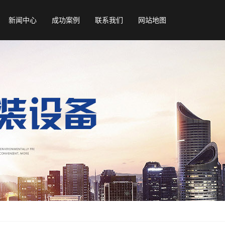
新闻中心
成功案例
联系我们
网站地图