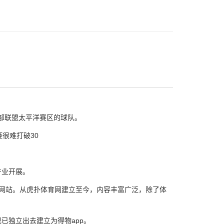
西部联盟太平洋赛区的球队。
很难打破30
业开展。
育网站。从虎扑体育网建立至今，内容丰富广泛，除了体
独立出去建立为得物app。