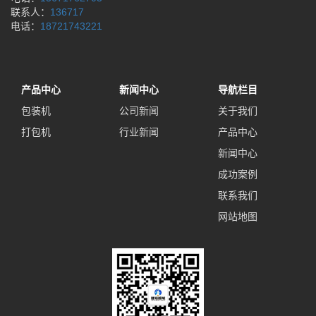
联系人：
136717
电话：
18721743221
产品中心
新闻中心
导航栏目
包装机
公司新闻
关于我们
打包机
行业新闻
产品中心
新闻中心
成功案例
联系我们
网站地图