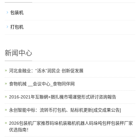
包装机
打包机
新闻中心
河北金融业：“活水”润民企 创新促发展
食物机械 __会议中心_食物同伴网
2016-2021年互聯網+捆扎機市場運營形式研讨咨詢報告
永创智能中标：流转币打包机、贴标机更新[成交成果公告]
2026包装机厂家推荐码垛机装箱机机器人码垛吨包秤包装秤厂家
优选指南！