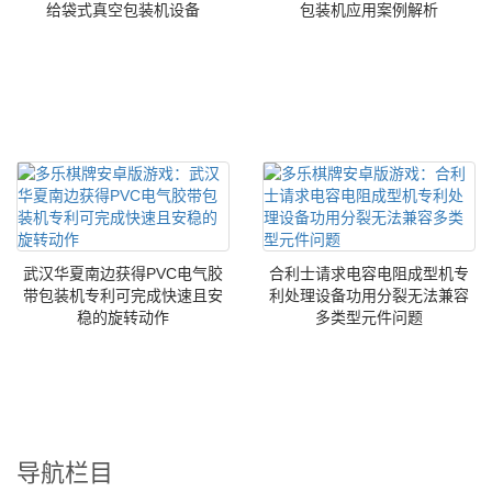
给袋式真空包装机设备
包装机应用案例解析
武汉华夏南边获得PVC电气胶
合利士请求电容电阻成型机专
带包装机专利可完成快速且安
利处理设备功用分裂无法兼容
稳的旋转动作
多类型元件问题
导航栏目