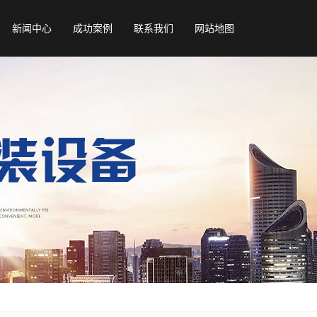
新闻中心
成功案例
联系我们
网站地图