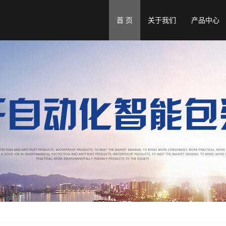
首 页
关于我们
产品中心