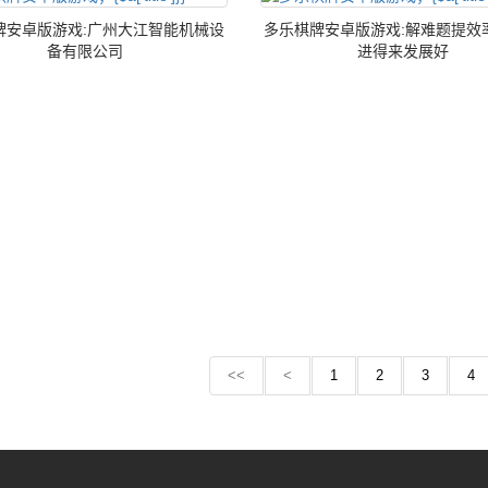
牌安卓版游戏:广州大江智能机械设
多乐棋牌安卓版游戏:解难题提效
备有限公司
进得来发展好
<<
<
1
2
3
4