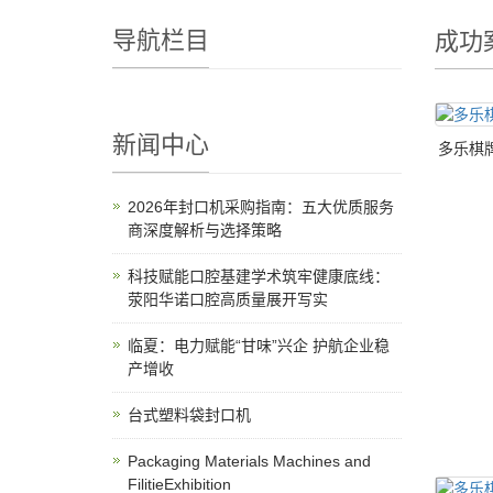
导航栏目
成功
新闻中心
多乐棋
2026年封口机采购指南：五大优质服务
商深度解析与选择策略
科技赋能口腔基建学术筑牢健康底线：
荥阳华诺口腔高质量展开写实
临夏：电力赋能“甘味”兴企 护航企业稳
产增收
台式塑料袋封口机
Packaging Materials Machines and
FilitieExhibition