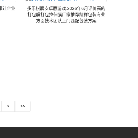
率让企业
多乐棋牌安卓版游戏:2026年6月评价高的
打包膜打包拉伸膜厂家推荐凯祥包装专业
方面技术团队上门匹配包装方案
>
>>