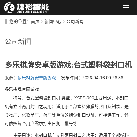
导
航
菜
您的位置：
首页
>
新闻中心
>
公司新闻
单
公司新闻
多乐棋牌安卓版游戏:台式塑料袋封口机
来源：
多乐棋牌安卓版游戏
发布时间：2026-04-16 00:26:36
多乐棋牌官网游戏:
称号：台式塑料袋封口机 类型：YSFS-900主要用途：本封口
机有立卧两用封口之功用；适用于全部塑料薄膜的封口及制袋，是
食物厂、化妆品厂、药厂等单位的抱负封口设备，可接连工作，还
可依照每个用户需求打出日期、批号等
主要用途：本封口机有立卧两用封口之功用；适用于全部塑料