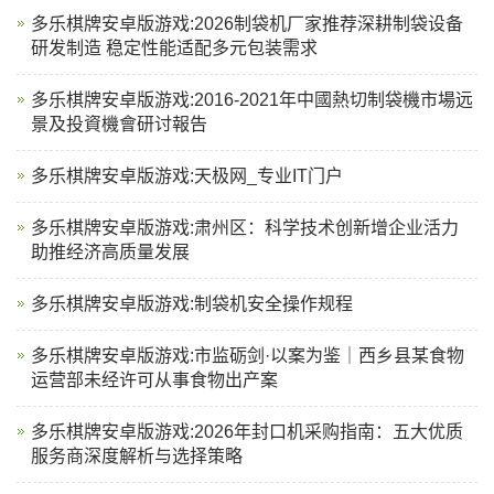
多乐棋牌安卓版游戏:2026制袋机厂家推荐深耕制袋设备
研发制造 稳定性能适配多元包装需求
多乐棋牌安卓版游戏:2016-2021年中國熱切制袋機市場远
景及投資機會研讨報告
多乐棋牌安卓版游戏:天极网_专业IT门户
多乐棋牌安卓版游戏:肃州区：科学技术创新增企业活力
助推经济高质量发展
多乐棋牌安卓版游戏:制袋机安全操作规程
多乐棋牌安卓版游戏:市监砺剑·以案为鉴｜西乡县某食物
运营部未经许可从事食物出产案
多乐棋牌安卓版游戏:2026年封口机采购指南：五大优质
服务商深度解析与选择策略