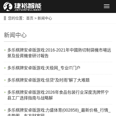
导
航
菜
您的位置：
首页
>
新闻中心
单
新闻中心
多乐棋牌安卓版游戏:2016-2021年中國熱切制袋機市場远
景及投資機會研讨報告
多乐棋牌安卓版游戏:天极网_专业IT门户
多乐棋牌安卓版游戏:信贷“及时雨”解了大难题
多乐棋牌安卓版游戏:2026年食品包装行业深度洗牌怀宁
县工厂选择指南与战略解
多乐棋牌安卓版游戏:力盛体育(002858)_最新价格_行情_
走势图—东方财富网