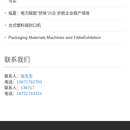
写实
临夏：电力赋能“甘味”兴企 护航企业稳产增收
台式塑料袋封口机
Packaging Materials Machines and FilitieExhibition
联系我们
联系人：
张先生
电话：
13671762703
联系人：
136717
电话：
18721743221