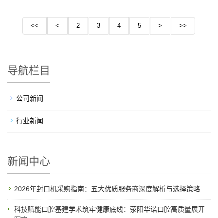
<<
<
2
3
4
5
>
>>
导航栏目
公司新闻
行业新闻
新闻中心
2026年封口机采购指南：五大优质服务商深度解析与选择策略
科技赋能口腔基建学术筑牢健康底线：荥阳华诺口腔高质量展开