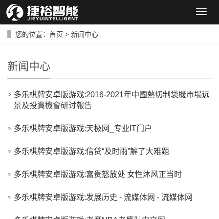
导
航
菜
您的位置：
首页
>
新闻中心
单
新闻中心
多乐棋牌安卓版游戏:2016-2021年中國熱切制袋機市場远
景及投資機會研讨報告
多乐棋牌安卓版游戏:天极网_专业IT门户
多乐棋牌安卓版游戏:信贷“及时雨”解了大难题
多乐棋牌安卓版游戏:富贵怒放处 女性沐风正当时
多乐棋牌安卓版游戏:发展历史 - 流媒体网 - 流媒体网