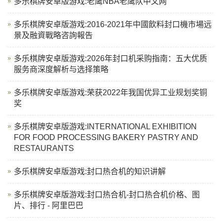
多乐棋牌安卓版游戏:老鹰NBA老鹰队中文网
多乐棋牌安卓版游戏:2016-2021年中國飲料封口機市場远
景及融資戰略咨詢報告
多乐棋牌安卓版游戏:2026年封口机采购指南：五大优质
服务商深度解析与选择策略
多乐棋牌安卓版游戏:荣获2022年我国优异工业规划奖铜
奖
多乐棋牌安卓版游戏:INTERNATIONAL EXHIBITION
FOR FOOD PROCESSING BAKERY PASTRY AND
RESTAURANTS
多乐棋牌安卓版游戏:封口热合机的知识讲解
多乐棋牌安卓版游戏:封口热合机-封口热合机价格、图
片、排行 - 阿里巴巴