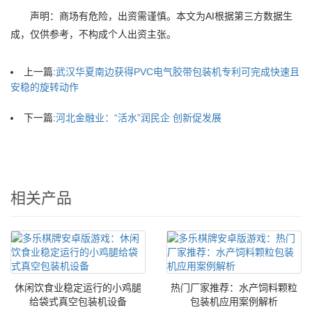
声明：商场有危险，出资需谨慎。本文为AI根据第三方数据生
成，仅供参考，不构成个人出资主张。
上一篇:
武汉华夏南边获得PVC电气胶带包装机专利可完成快速且
安稳的旋转动作
下一篇:
河北金融业：“活水”润民企 创新促发展
相关产品
休闲饮食业稳定运行的小鸡腿
热门厂家推荐：水产饲料颗粒
给袋式真空包装机设备
包装机应用案例解析