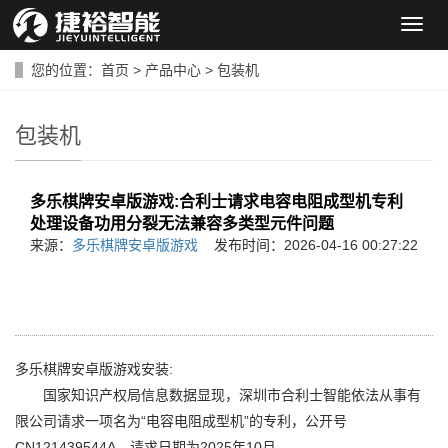
导
航
菜
您的位置：
首页
>
产品中心
>
包装机
单
包装机
多乐棋牌安卓版游戏:合利士请求电容电阻成型机专利
处理设备功用分裂无法兼容多类型元件问题
来源：
多乐棋牌安卓版游戏
发布时间：2026-04-16 00:27:22
多乐棋牌安卓版游戏安装:
国家知识产权局信息数据显现，深圳市合利士智能依法从事有
限公司请求一项名为“电容电阻成型机”的专利，公开号
CN121439544A，请求日期为2025年10月。