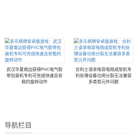
武汉华夏南边获得PVC电气胶
合利士请求电容电阻成型机专
带包装机专利可完成快速且安
利处理设备功用分裂无法兼容
稳的旋转动作
多类型元件问题
导航栏目