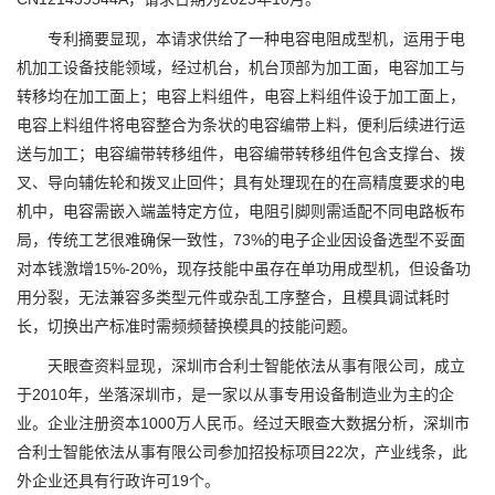
专利摘要显现，本请求供给了一种电容电阻成型机，运用于电
机加工设备技能领域，经过机台，机台顶部为加工面，电容加工与
转移均在加工面上；电容上料组件，电容上料组件设于加工面上，
电容上料组件将电容整合为条状的电容编带上料，便利后续进行运
送与加工；电容编带转移组件，电容编带转移组件包含支撑台、拨
叉、导向辅佐轮和拨叉止回件；具有处理现在的在高精度要求的电
机中，电容需嵌入端盖特定方位，电阻引脚则需适配不同电路板布
局，传统工艺很难确保一致性，73%的电子企业因设备选型不妥面
对本钱激增15%‑20%，现存技能中虽存在单功用成型机，但设备功
用分裂，无法兼容多类型元件或杂乱工序整合，且模具调试耗时
长，切换出产标准时需频频替换模具的技能问题。
天眼查资料显现，深圳市合利士智能依法从事有限公司，成立
于2010年，坐落深圳市，是一家以从事专用设备制造业为主的企
业。企业注册资本1000万人民币。经过天眼查大数据分析，深圳市
合利士智能依法从事有限公司参加招投标项目22次，产业线条，此
外企业还具有行政许可19个。