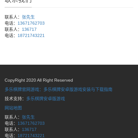
联系人：
张先生
电话：
13671762703
联系人：
136717
电话：
18721743221
CopyRight 2020 All Right Reserved
多乐棋牌官网游戏：多乐棋牌安卓版游戏安装与下载指南
技术支持：
多乐棋牌安卓版游戏
网站地图
联系人：
张先生
电话：
13671762703
联系人：
136717
电话：
18721743221