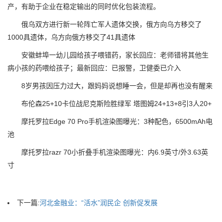
产，有助于企业在稳定输出的同时优化包装流程。
俄乌双方进行新一轮阵亡军人遗体交换，俄方向乌方移交了
1000具遗体，乌方向俄方移交了41具遗体
安徽蚌埠一幼儿园给孩子喂错药，家长回应：老师错将其他生
病小孩的药喂给孩子；最新回应：已报警，卫健委已介入
8岁男孩因压力过大，跟妈妈说想睡一会，但是却再也没有醒来
布伦森25+10卡位战尼克斯险胜绿军 塔图姆24+13+8引3人20+
摩托罗拉Edge 70 Pro手机渲染图曝光：3种配色，6500mAh电
池
摩托罗拉razr 70小折叠手机渲染图曝光：内6.9英寸/外3.63英
寸
下一篇:
河北金融业：“活水”润民企 创新促发展