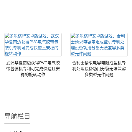
武汉华夏南边获得PVC电气胶
合利士请求电容电阻成型机专
带包装机专利可完成快速且安
利处理设备功用分裂无法兼容
稳的旋转动作
多类型元件问题
导航栏目