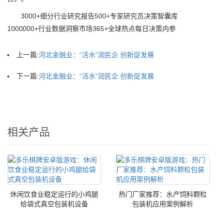
3000+细分行业研究报告500+专家研究员决策智囊库
1000000+行业数据洞察市场365+全球热点每日决策内参
上一篇:
河北金融业：“活水”润民企 创新促发展
下一篇:
河北金融业：“活水”润民企 创新促发展
相关产品
休闲饮食业稳定运行的小鸡腿
热门厂家推荐：水产饲料颗粒
给袋式真空包装机设备
包装机应用案例解析