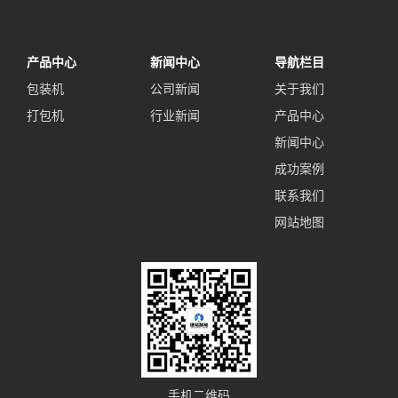
产品中心
新闻中心
导航栏目
包装机
公司新闻
关于我们
打包机
行业新闻
产品中心
新闻中心
成功案例
联系我们
网站地图
手机二维码