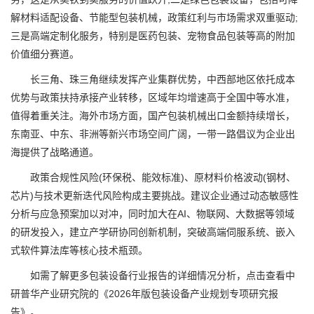
解材料适配设备、节能型包装机械，政策红利与市场需求双重驱动;
三是高端定制化服务，特别是医药包装、宠物食品包装等高的附加
价值细分赛道。
长三角、珠三角继续发挥产业集群优势，中西部地区依托成本
优势与政策扶持承接产业转移，区域年均增速高于全国中等水准，
值得着重关注。海外市场方面，国产包装机械出口金额持续增长，
东南亚、中东、非洲等新兴市场空间广阔，一带一路倡议为企业出
海提供了战略通道。
政策合规性风险(环保税、能效标准)、原材料价格波动(钢材、
芯片)与技术更新迭代风险构成主要挑战。建议企业通过动态敏感性
分析与应急预案加以对冲，同时加大在AI、物联网、大数据等领域
的研发投入，建立产学研协同创新机制，突破高端伺服系统、嵌入
式软件算法库等核心技术瓶颈。
如需了解更多包装设备行业报告的详细情况分析，点击查看中
研普华产业研究院的《2026年版包装设备产业规划专项研究报
告》。