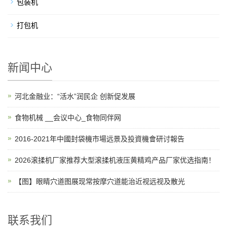
包装机
打包机
新闻中心
河北金融业：“活水”润民企 创新促发展
食物机械 __会议中心_食物同伴网
2016-2021年中國封袋機市場远景及投資機會研讨報告
2026滚揉机厂家推荐大型滚揉机液压黄精鸡产品厂家优选指南！
【图】眼睛穴道图展现常按摩穴道能治近视远视及散光
联系我们