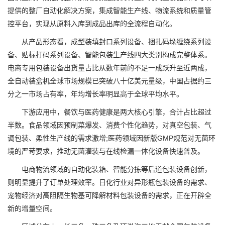
提供的整厂自动化解决方案，集成智能生产线、物流系统和质量管
控平台，实现从原料入库到成品出库的全流程自动化。
从产品形态看，成型装填封口系列设备、捆扎码垛缠绕系列设
备、贴标打码系列设备、智能包装生产线四大类别构成完整体系。
电商专用包装设备出货量占比从数年前的不足一成跃升至近两成，
全自动装盒机全球市场规模已突破八十亿美元量级，中国占据约三
分之一市场占有率，年均增长率明显高于全球平均水平。
下游应用中，餐饮与医药健康是两大核心引擎，合计占比超过
半数。食品领域因预制菜爆发、消费个性化趋势，对真空包装、气
调包装、柔性生产线的需求激增;医药领域因新版GMP规范对无菌环
境的严苛要求，推动无菌灌装与在线检漏一体化设备快速普及。
电商物流领域的自动化装箱、智能分拣等后道包装设备创新，
则明显提升了订单处理效率。日化行业对异形瓶包装设备的需求、
宠物经济对高阻隔生物基可降解材料包装设备的需求，正在开辟全
新的增量空间。