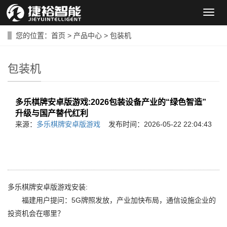
导
航
菜
您的位置：
首页
>
产品中心
>
包装机
单
包装机
多乐棋牌安卓版游戏:2026包装设备产业的“绿色智造”
升级与国产替代红利
来源：
多乐棋牌安卓版游戏
发布时间：2026-05-22 22:04:43
多乐棋牌安卓版游戏安装:
福建用户提问：5G牌照发放，产业加快布局，通信设施企业的
投资机会在哪里？