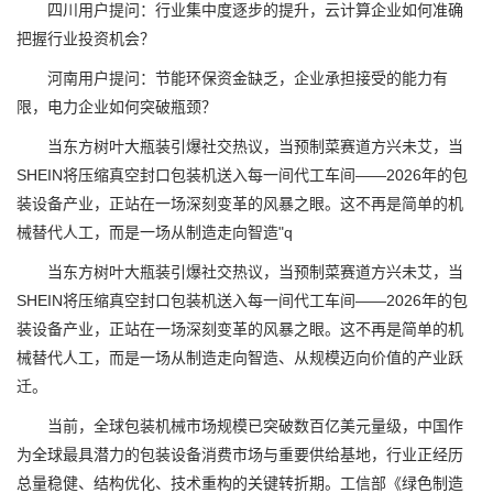
四川用户提问：行业集中度逐步的提升，云计算企业如何准确
把握行业投资机会？
河南用户提问：节能环保资金缺乏，企业承担接受的能力有
限，电力企业如何突破瓶颈？
当东方树叶大瓶装引爆社交热议，当预制菜赛道方兴未艾，当
SHEIN将压缩真空封口包装机送入每一间代工车间——2026年的包
装设备产业，正站在一场深刻变革的风暴之眼。这不再是简单的机
械替代人工，而是一场从制造走向智造"q
当东方树叶大瓶装引爆社交热议，当预制菜赛道方兴未艾，当
SHEIN将压缩真空封口包装机送入每一间代工车间——2026年的包
装设备产业，正站在一场深刻变革的风暴之眼。这不再是简单的机
械替代人工，而是一场从制造走向智造、从规模迈向价值的产业跃
迁。
当前，全球包装机械市场规模已突破数百亿美元量级，中国作
为全球最具潜力的包装设备消费市场与重要供给基地，行业正经历
总量稳健、结构优化、技术重构的关键转折期。工信部《绿色制造