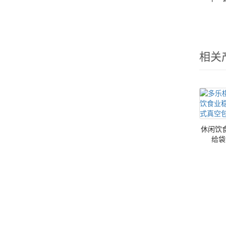
相关
休闲饮
给袋