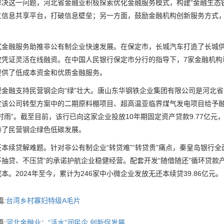
这一问题，河北省金融业积极探索优化金融服务模式，构建“金融生态链
立信息共享平台，打破信息壁垒；另一方面，鼓励金融机构创新服务方式
融服务助推非公有制企业快速发展。在保定市，长城汽车打造了长城供
权凭证灵活在线融资。在中国人民银行保定市分行的指导下，7家金融机构
提供了低成本资金和优质金融服务。
融支持民营钢企向“绿”壮大。唐山东华钢铁企业集团有限公司是河北省百
定该公司转型方案中的二期原料棚项目、超高温亚临界煤气发电项目给予融
时雨”。截至目前，该行已向这家企业投放10年期固定资产贷款9.77亿
持了民营钢企绿色低碳发展。
续贷解难题。针对非公有制企业“转贷难”“转贷贵”痛点，秦皇岛银行全
不抽贷、不压贷”的承诺护航企业稳健经营。配套开发“随借随还”循环贷
本。2024年至今，累计为246家中小微企业发放无还本续贷39.86亿元。
:
台湾乡村寡妇特级A毛片
:
河北金融业：“活水”润民企 创新促发展