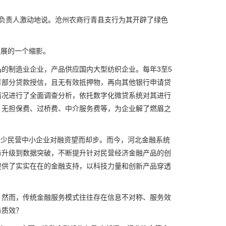
务负责人激动地说。沧州农商行青县支行为其开辟了绿色
发展的一个缩影。
制造业企业，产品供应国内大型纺织企业。每年3至5
有部分贷款授信，且无有效抵押物，再向其他银行申请贷
情况进行了全面调查分析，依托数字化微贷系统对其进行
低，无担保费、过桥费、中介服务费等，为企业解了燃眉之
让不少民营中小企业对融资望而却步。而今，河北金融系统
务升级到数据突破，不断提升针对民营经济金融产品的创
提供了实实在在的金融支持，以科技力量和创新产品穿透
然而，传统金融服务模式往往存在信息不对称、服务效
务质效？