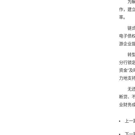
为解决
作，建
率。
链式金
电子债
游企业
转型金
分行锁
资金“及
力地支
无还本
断贷、
业财务成
上一篇
下一篇