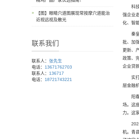
精鸡产品厂家优选指南！
科技创
【图】眼睛穴道图展现常按摩穴道能治
强企业
近视远视及散光
化、智
秦皇岛
联系我们
批、加
更新、
政策、
联系人：
张先生
企业贷款
电话：
13671762703
联系人：
136717
实打实
电话：
18721743221
层金融
阳春三
场。这
力。这
202
机。青