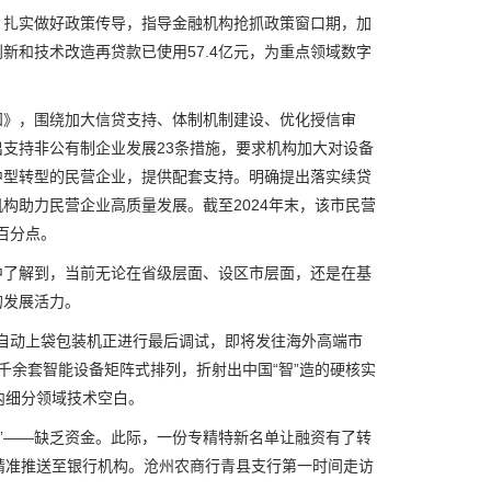
扎实做好政策传导，指导金融机构抢抓政策窗口期，加
和技术改造再贷款已使用57.4亿元，为重点领域数字
》，围绕加大信贷支持、体制机制建设、优化授信审
支持非公有制企业发展23条措施，要求机构加大对设备
中型转型的民营企业，提供配套支持。明确提出落实续贷
构助力民营企业高质量发展。截至2024年末，该市民营
个百分点。
了解到，当前无论在省级层面、设区市层面，还是在基
的发展活力。
自动上袋包装机正进行最后调试，即将发往海外高端市
千余套智能设备矩阵式排列，折射出中国“智”造的硬核实
内细分领域技术空白。
”——缺乏资金。此际，一份专精特新名单让融资有了转
精准推送至银行机构。沧州农商行青县支行第一时间走访