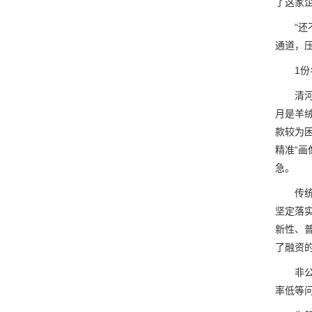
了这家
“还不
通道，
1份名
清河县
月是羊
款较为
精准“画
急。
传统普惠
坚定落
新性、
了融资
非公有
率低等