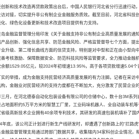
新和技术改造再贷款政策出台后，中国人民银行河北省分行迅速行动，
走访对接，切实提升非公有制企业金融服务质效。截至目前，河北省科技创新
能化、绿色化设备更新和技术改造项目提供有力支持。
金融监督管理分局印发《关于金融支持非公有制企业高质量发展的通知
强产品创新、强化信息共享、防范金融风险、严格监管督导七个方面，提出
产业升级、第二增长曲线方面的信贷支持，特别是对中型和正在由小型向
完善考核激励、保障数据安全、防范科技风险等监管要求，全力推动金融机
余额1529.05亿元，较2024年初增速13.95%，高于各项贷款增速5.04
的举措，成为金融支持民营经济高质量发展的有力注脚。记者在采访中
机构，金融业对民营经济的支持力度都在不断加大，充分激发了民营企业
月，在河北德泰自动化包装设备有限公司的仓储中心，数十台3M系列
座占地面积约5万平方米的智慧工厂里，工业码垛机器人、全自动装车机等
家省级高新技术企业拥有40余项专利技术，其研发的高速包装机填补了国
4年底，该公司正计划进行新生产线研发时，却遭遇了创新路上的“拦路虎
县金融监督管理支局通过跨部门数据共享，收集辖内34家科创企业情况，