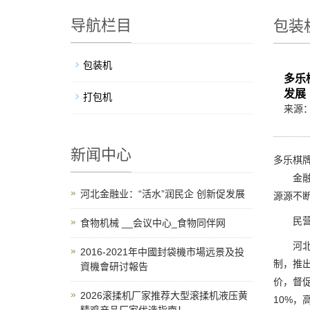
导航栏目
包装
包装机
多乐
发展
打包机
来源
新闻中心
多乐棋牌
金融如
河北金融业：“活水”润民企 创新促发展
源源不
民营企
食物机械 __会议中心_食物同伴网
河北金
2016-2021年中國封袋機市場远景及投
制，推
資機會研讨報告
价，督促
2026滚揉机厂家推荐大型滚揉机液压黄
10%，