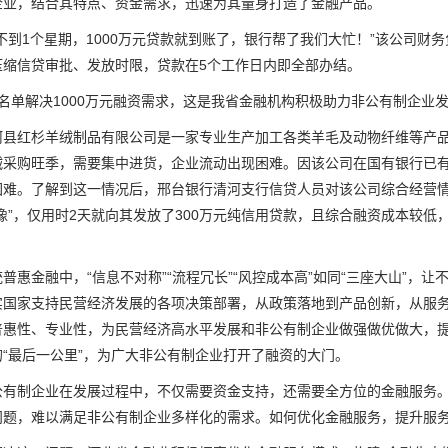
企业，结合其特点、资金需求，迅速为其量身打造了金融产品。
到1个星期，1000万元贷款就到账了，银行帮了我们大忙！”该公司财
压缩信贷审批、发放时限，贷款在5个工作日内即全部办结。
单解决1000万元融资需求，这是我省金融机构积极助力非公有制企业
红杉羊绒制品有限公司是一家专业生产加工各类羊毛及动物纤维等产品的
绒采购旺季，需要集中进货，企业流动出现困难。因该公司在国有银行已
困难。了解到这一情况后，邢台银行清河支行信贷人员对该公司综合经营
像”，仅用时2天就向其发放了300万元纯信用贷款，且综合融资成本较
金融中，“信息不对称”“流程冗长”“风控成本高”如同“三座大山”，
实国家支持民营经济发展的各项决策部署，从政策落地到产品创新，从服
普惠性、专业性，为民营经济高水平发展和非公有制企业做强做优做大，
的“最后一公里”，为广大非公有制企业打开了融资的大门。
制企业在发展过程中，不仅需要资金支持，还需要全方位的金融服务。
问题，难以满足非公有制企业多样化的需求。如何优化金融服务，提升服