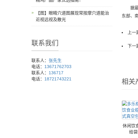
精鸡产品厂家优选指南！
据最新
【图】眼睛穴道图展现常按摩穴道能治
东部、南
近视远视及散光
上一篇
联系我们
下一篇
联系人：
张先生
电话：
13671762703
联系人：
136717
电话：
18721743221
相关
休闲饮
给袋