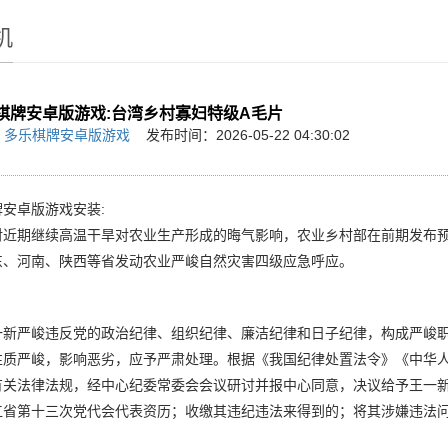
机
棋牌安卓版游戏:台湾乡村寡妇特级A毛片
：
多乐棋牌安卓版游戏
发布时间：2026-05-22 04:30:02
安卓版游戏安装:
期继续高温干旱对农业生产形成的晦气影响，农业乡村部在前期发布预警
东、河南、陕西等省发动农业严峻自然灾害四级应急呼应。
严峻违反党的政治纪律、组织纪律、廉洁纪律和日子纪律，构成严峻职
性质严峻，影响恶劣，应予严肃处理。根据《我国纪律处置法令》《中华
有关法律法规，经中心纪委常委会会议研讨并报中心同意，决议给予王一
江省第十三次党代会代表资历；收缴其违纪违法来得到的；将其涉嫌违法