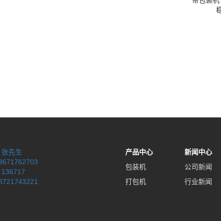
带包装机
：
张先生
产品中心
新闻中心
3671762703
包装机
公司新闻
：
136717
8721743221
打包机
行业新闻