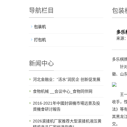
导航栏目
包装
包装机
多乐
来源
打包机
多乐棋牌
新闻中心
针对近
徽、山
河北金融业：“活水”润民企 创新促发展
食物机械 __会议中心_食物同伴网
王一新
收手，
2016-2021年中國封袋機市場远景及投
資機會研讨報告
法》等
其黑龙
2026滚揉机厂家推荐大型滚揉机液压黄
交。