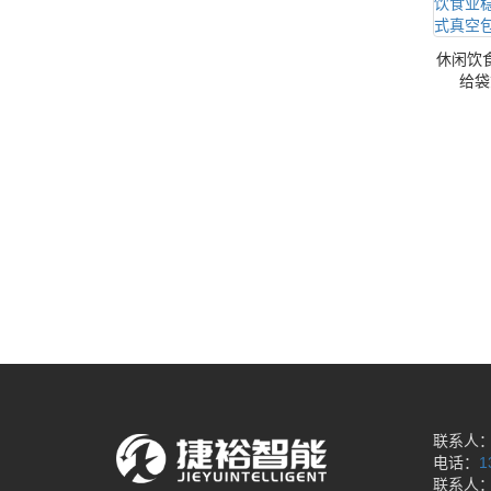
休闲饮
给袋
联系人
电话：
1
联系人