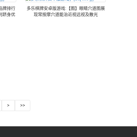
品牌排行
多乐棋牌安卓版游戏:【图】眼睛穴道图展
何跻身优
现常按摩穴道能治近视远视及散光
>
>>