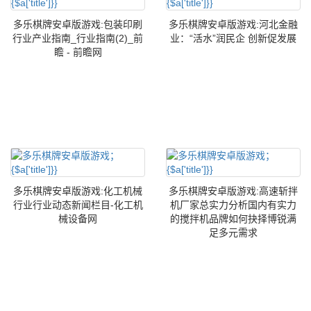
多乐棋牌安卓版游戏:包装印刷
多乐棋牌安卓版游戏:河北金融
行业产业指南_行业指南(2)_前
业：“活水”润民企 创新促发展
瞻 - 前瞻网
多乐棋牌安卓版游戏:化工机械
多乐棋牌安卓版游戏:高速斩拌
行业行业动态新闻栏目-化工机
机厂家总实力分析国内有实力
械设备网
的搅拌机品牌如何抉择博锐满
足多元需求