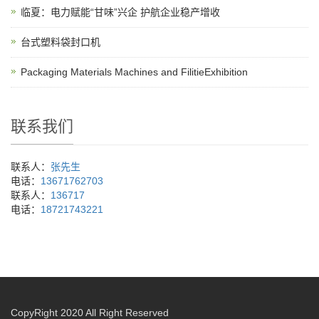
临夏：电力赋能“甘味”兴企 护航企业稳产增收
台式塑料袋封口机
Packaging Materials Machines and FilitieExhibition
联系我们
联系人：
张先生
电话：
13671762703
联系人：
136717
电话：
18721743221
CopyRight 2020 All Right Reserved