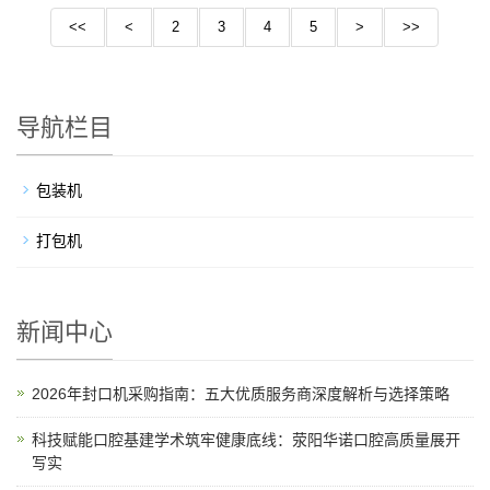
<<
<
2
3
4
5
>
>>
导航栏目
包装机
打包机
新闻中心
2026年封口机采购指南：五大优质服务商深度解析与选择策略
科技赋能口腔基建学术筑牢健康底线：荥阳华诺口腔高质量展开
写实