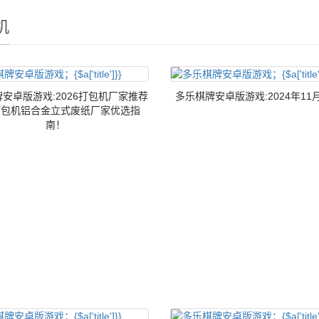
机
安卓版游戏:2026打包机厂家推荐
多乐棋牌安卓版游戏:2024年11月
打包机铝合金立式废纸厂家优选指
南！