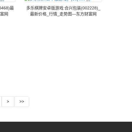
468)最
多乐棋牌安卓版游戏:合兴包装(002228)_
财富网
最新价格_行情_走势图—东方财富网
>
>>