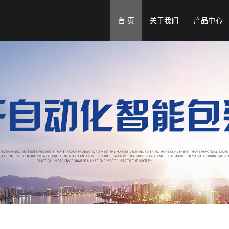
首 页
关于我们
产品中心