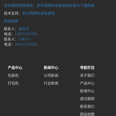
多乐棋牌官网游戏：多乐棋牌安卓版游戏安装与下载指南
技术支持：
多乐棋牌安卓版游戏
网站地图
联系人：
张先生
电话：
13671762703
联系人：
136717
电话：
18721743221
产品中心
新闻中心
导航栏目
包装机
公司新闻
关于我们
打包机
行业新闻
产品中心
新闻中心
成功案例
联系我们
网站地图