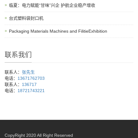
临夏：电力赋能“甘味”兴企 护航企业稳产增收
台式塑料袋封口机
Packaging Materials Machines and FilitieExhibition
联系我们
联系人：
张先生
电话：
13671762703
联系人：
136717
电话：
18721743221
CopyRight 2020 All Right Reserved