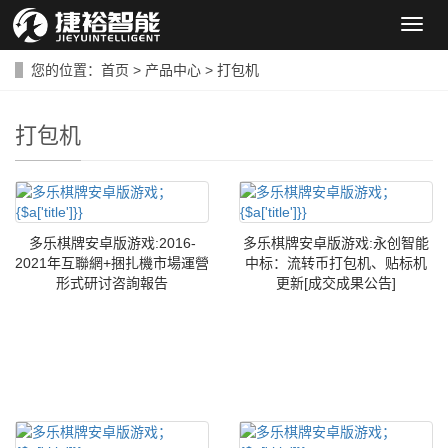
导
航
菜
您的位置：
首页
>
产品中心
>
打包机
单
打包机
多乐棋牌安卓版游戏:2016-
多乐棋牌安卓版游戏:永创智能
2021年互聯網+捆扎機市場運營
中标：流转币打包机、贴标机
形式研讨咨詢報告
更新[成交成果公告]