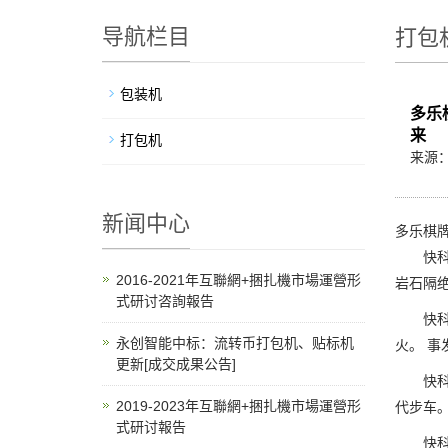
导航栏目
打包
包装机
多乐
来
打包机
来源
新闻中心
多乐棋牌
快科技
2016-2021年互聯網+捆扎機市場運營形
岩石隔
式研讨咨詢報告
快科技
永创智能中标：流转币打包机、贴标机
火。 事
更新[成交成果公告]
快科技3
2019-2023年互聯網+捆扎機市場運營形
代步车。
式研讨報告
快科技