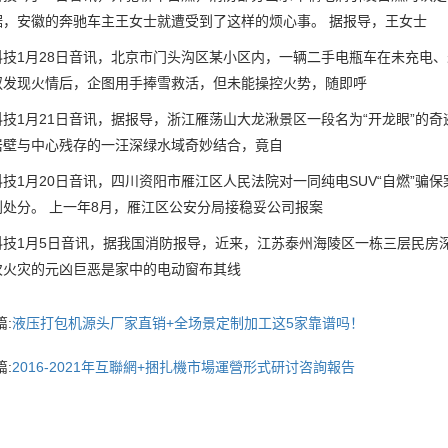
据，安徽的奔驰车主王女士就遭受到了这样的烦心事。 据报导，王女士
1月28日音讯，北京市门头沟区某小区内，一辆二手电瓶车在未充电、
叔发现火情后，企图用手捧雪救活，但未能操控火势，随即呼
1月21日音讯，据报导，浙江雁荡山大龙湫景区一段名为“开龙眼”的奇
岩壁与中心残存的一汪深绿水域奇妙结合，竟自
1月20日音讯，四川资阳市雁江区人民法院对一同纯电SUV“自燃”骗
刑处分。 上一年8月，雁江区公安分局接稳妥公司报案
1月5日音讯，据我国消防报导，近来，江苏泰州海陵区一栋三层民房深
次火灾的元凶巨恶是家中的电动窗布其线
:
液压打包机源头厂家直销+全场景定制加工这5家靠谱吗！
:
2016-2021年互聯網+捆扎機市場運營形式研讨咨詢報告