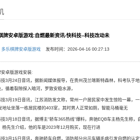
机
棋牌安卓版游戏:自燃最新资讯-快科技--科技改动未
：
多乐棋牌安卓版游戏
发布时间：2026-04-16 00:27:13
安卓版游戏安装:
3月24日音讯，据新闻媒体报导，在贵州茂兰喀斯特森林，科考队于地下
绝，循着裂隙探入暗河，罗致安稳水源，
3月19日音讯，江苏消防发文称，常州一户居民家中发生惊险一幕，一
发地址坐落一栋居民楼的403室，其时男人正常如厕，智能马桶毫无
月18日音讯，据博主“轿车365热线”爆料，奔驰EQB车主杨先生称
 杨先生介绍，他的车是2023年12月购买，现在行进
3月15日音讯，奔驰轿车自燃，消防部分出示车辆毛病引发自燃的认定