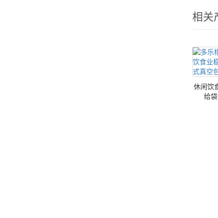
相关
休闲饮
给袋