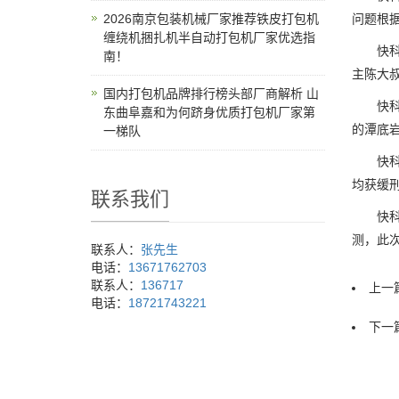
2026南京包装机械厂家推荐铁皮打包机
问题根
缠绕机捆扎机半自动打包机厂家优选指
快科技
南！
主陈大
国内打包机品牌排行榜头部厂商解析 山
快科技
东曲阜嘉和为何跻身优质打包机厂家第
的潭底
一梯队
快科技
均获缓
联系我们
快科技
测，此
联系人：
张先生
电话：
13671762703
联系人：
136717
上一篇
电话：
18721743221
下一篇