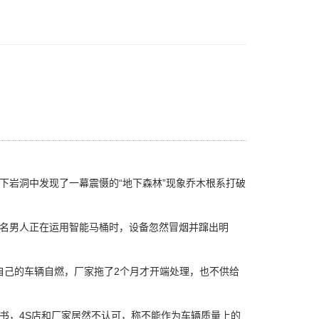
岩洞中发现了一幕震慑的“地下森林”现象乔木根系打破
名男人正在运用智能马桶时，设备忽然冒烟并蹿出明
，自己的车辆自燃，厂家拖了2个月才开端处理，也不供给
书，4S店和厂家居然不认可，称不能作为车辆质量上的