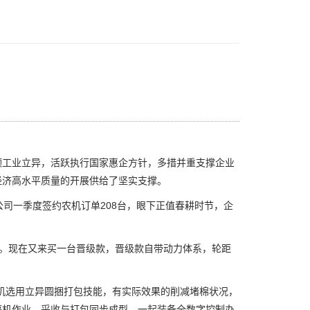
领工业立异，活跃执行国家惠企方针，多措并重支撑企业
经济高水平质量的开展供给了坚实支撑。
司一季度签约农机订单208台，眼下正值春耕时节，企
。现在又来买一台晋级款，晋级款自带动力体系，轮距
选用立异圆捆打包技能，有实际效果的削减堵棉状况，
停机作业，采收与打包同步成型。一起装备全数字控制办