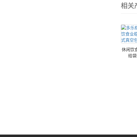
相关
休闲饮
给袋