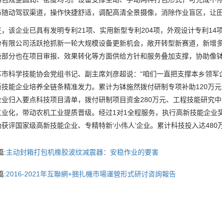
与随动驾驭渠道，操作快捷舒适，调配高清全景摄像，消除作业盲区，让田
该企业已具有发明专利21项、实用新型专利204项，外观设计专利14
份有限公司活跃抢抓新一轮大规模设备更新机会，敞开转型新赛道，新增
级部分也在项目审报、效果转化等方面供给方针和服务叠加支撑，协助像
科学技能协会党组书记、副主席刘彦超说：“咱们一直把支撑本乡领军企
新技能企业培养全链条精准发力。累计为钵施然拨付研制专项补助120万
业归入要点科技项目清单，拨付研制项目资金280万元、工程技能研究中
工业化，带动农机工业提质晋级。经过1对1全程服务，执行高新技能企业
获评国家级高新技能企业、专精特新‘小伟人’企业。累计科技投入达480
:
主动封箱打包机橡胶波纹减震器：安稳作业的要害
:
2016-2021年互聯網+捆扎機市場運營形式研讨咨詢報告