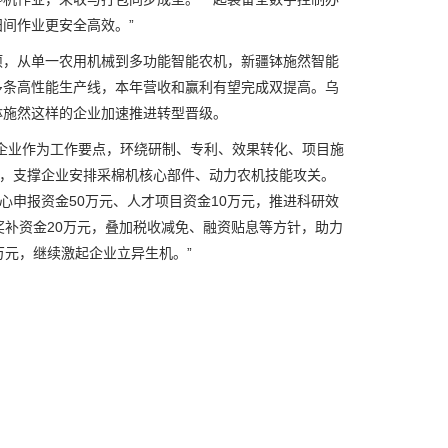
间作业更安全高效。”
项，从单一农用机械到多功能智能农机，新疆钵施然智能
多条高性能生产线，本年营收和赢利有望完成双提高。乌
钵施然这样的企业加速推进转型晋级。
业作为工作要点，环绕研制、专利、效果转化、项目施
元，支撑企业安排采棉机核心部件、动力农机技能攻关。
心申报资金50万元、人才项目资金10万元，推进科研效
奖补资金20万元，叠加税收减免、融资贴息等方针，助力
万元，继续激起企业立异生机。”