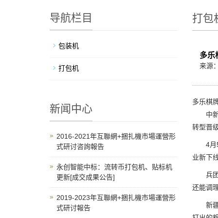
导航栏目
打包
包装机
多乐
来源
打包机
多乐棋牌
新闻中心
中新网
转型晋
2016-2021年互聯網+捆扎機市場運營形
4月5
式研讨咨詢報告
业新下
永创智能中标：流转币打包机、贴标机
兵团第
更新[成交成果公告]
还能调
2019-2023年互聯網+捆扎機市場運營形
新疆钵
式研讨報告
打出的