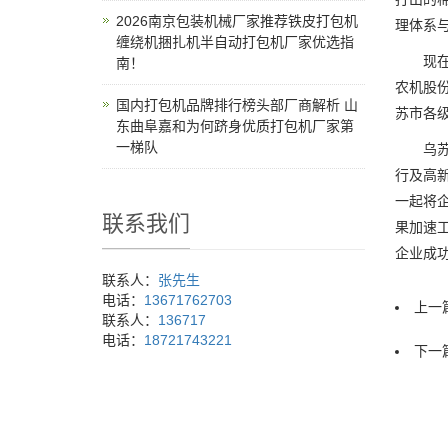
2026南京包装机械厂家推荐铁皮打包机
理体系
缠绕机捆扎机半自动打包机厂家优选指
现在，
南！
农机股
国内打包机品牌排行榜头部厂商解析 山
苏市各
东曲阜嘉和为何跻身优质打包机厂家第
一梯队
乌苏市
行及高
一起将企
联系我们
果加速
企业成功
联系人：
张先生
电话：
13671762703
上一篇
联系人：
136717
电话：
18721743221
下一篇