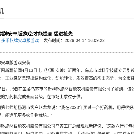
机
棋牌安卓版游戏:才能提高 猛进抢先
：
多乐棋牌安卓版游戏
发布时间：2026-04-14 16:09:22
安卓版游戏安装:
新疆新闻4月13日电（张军 安帅）近两年，乌苏市以科学技能立异引
级，工业经济呈现出结构优化、动能转化、质效提高的杰出态势，为全市
日，记者在坐落乌苏市的新疆钵施然智能农机股份有限公司了解到，该公
线的打药机完成全面晋级，在市场上求过于供。
七师胡杨河市客户赵龙龙说：“我在2023年买过一台打药机，用得很好
理，能适配更多农作物栽培。”
施然智能农机股份有限公司乌苏工厂总经理张新院说：“这款六行打包机
棉包规整圆润、密度均匀。设备支撑主动、手动两种打包形式，可完成不