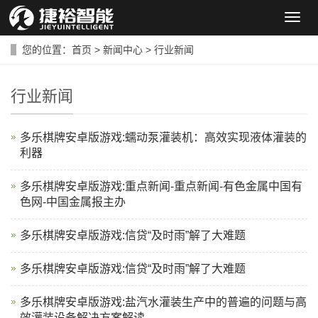
导
航
菜
您的位置：
首页
>
新闻中心
>
行业新闻
单
行业新闻
多乐棋牌安卓版游戏:蠕动泵灌装机：高效实现液体灌装的
利器
多乐棋牌安卓版游戏:重点新闻-重点新闻-有色金属中国有
色网-中国金属报主办
多乐棋牌安卓版游戏:信贷“及时雨”解了大难题
多乐棋牌安卓版游戏:信贷“及时雨”解了大难题
多乐棋牌安卓版游戏:盐汽水灌装生产中的普遍的问题与高
效灌装设备解决方案解读