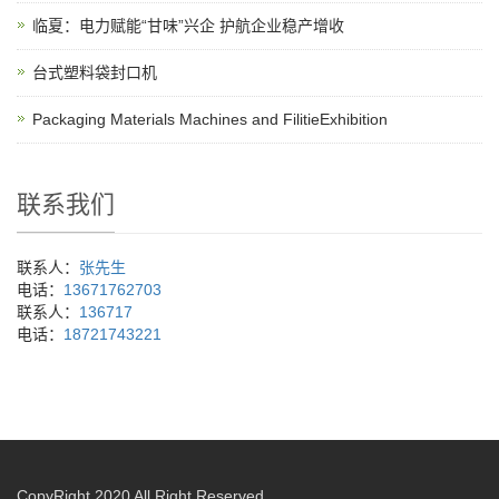
临夏：电力赋能“甘味”兴企 护航企业稳产增收
台式塑料袋封口机
Packaging Materials Machines and FilitieExhibition
联系我们
联系人：
张先生
电话：
13671762703
联系人：
136717
电话：
18721743221
CopyRight 2020 All Right Reserved