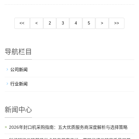
<<
<
2
3
4
5
>
>>
导航栏目
公司新闻
行业新闻
新闻中心
2026年封口机采购指南：五大优质服务商深度解析与选择策略