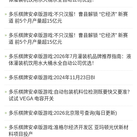
多乐棋牌安卓版游戏:不只汉服！曹县解锁 “它经济” 新赛
道 前5个月产量超15亿元
多乐棋牌安卓版游戏:不只汉服！曹县解锁 “它经济” 新赛
道 前5个月产量超15亿元
多乐棋牌安卓版游戏:2026年7月灌装机品牌推荐指南：液
体灌装机饮用水大桶水全自动公司优选！
多乐棋牌安卓版游戏:2024年11月23日Bl
多乐棋牌安卓版游戏:自动包装机料位检测既要快又要准？
试试 VEGA 电容开关
多乐棋牌安卓版游戏:2026北京限号查询(每日更新)
多乐棋牌安卓版游戏:准格尔经济开发区 亚玛顿光伏新材
料项目投产