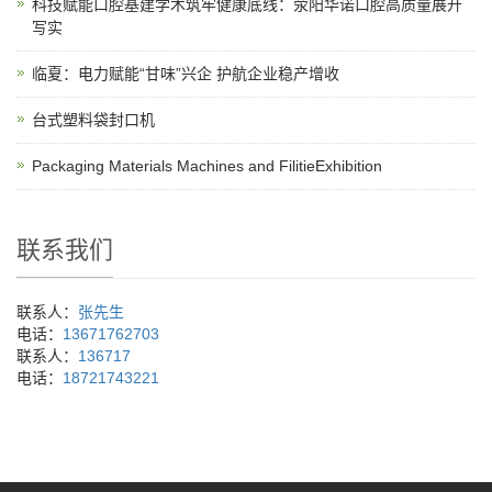
科技赋能口腔基建学术筑牢健康底线：荥阳华诺口腔高质量展开
写实
临夏：电力赋能“甘味”兴企 护航企业稳产增收
台式塑料袋封口机
Packaging Materials Machines and FilitieExhibition
联系我们
联系人：
张先生
电话：
13671762703
联系人：
136717
电话：
18721743221