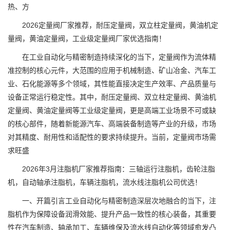
热、方
2026定量阀厂家推荐，耐压定量阀，双立柱定量阀，黄油机定
量阀，黄油定量阀，工业级定量阀厂家优选指南！
在工业自动化与精密制造持续深化的当下，定量阀作为流体精
准控制的核心元件，大范围的应用于机械制造、矿山冶金、汽车工
业、石化能源等多个领域，其性能直接决定生产效率、产品质量与
设备正常运行稳定性。其中，耐压定量阀、双立柱定量阀、黄油机
定量阀、黄油定量阀等工业级定量阀，更是高端工业场景不可或缺
的核心部件，随着新能源汽车、高端装备制造等产业的升级，市场
对其精度、耐用性和适配性的要求持续提升。当前，定量阀市场需
求旺盛
2026年3月注脂机厂家推荐指南：三轴运行注脂机，齿轮注脂
机，自动轴承注脂机，车辆注脂机，流水线注脂机公司优选！
一、开篇引言工业自动化与精密制造深层次地融合的当下，注
脂机作为保障设备润滑效能、提升产品一致性的核心装备，其重要
性在汽车制造、轴承加工、车辆维保及流水线自动化等领域愈发凸