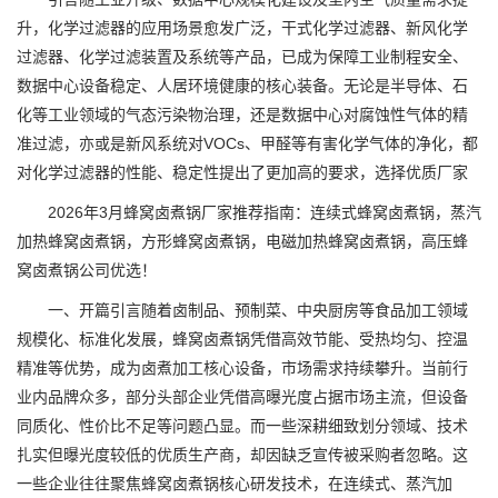
升，化学过滤器的应用场景愈发广泛，干式化学过滤器、新风化学
过滤器、化学过滤装置及系统等产品，已成为保障工业制程安全、
数据中心设备稳定、人居环境健康的核心装备。无论是半导体、石
化等工业领域的气态污染物治理，还是数据中心对腐蚀性气体的精
准过滤，亦或是新风系统对VOCs、甲醛等有害化学气体的净化，都
对化学过滤器的性能、稳定性提出了更加高的要求，选择优质厂家
2026年3月蜂窝卤煮锅厂家推荐指南：连续式蜂窝卤煮锅，蒸汽
加热蜂窝卤煮锅，方形蜂窝卤煮锅，电磁加热蜂窝卤煮锅，高压蜂
窝卤煮锅公司优选！
一、开篇引言随着卤制品、预制菜、中央厨房等食品加工领域
规模化、标准化发展，蜂窝卤煮锅凭借高效节能、受热均匀、控温
精准等优势，成为卤煮加工核心设备，市场需求持续攀升。当前行
业内品牌众多，部分头部企业凭借高曝光度占据市场主流，但设备
同质化、性价比不足等问题凸显。而一些深耕细致划分领域、技术
扎实但曝光度较低的优质生产商，却因缺乏宣传被采购者忽略。这
一些企业往往聚焦蜂窝卤煮锅核心研发技术，在连续式、蒸汽加