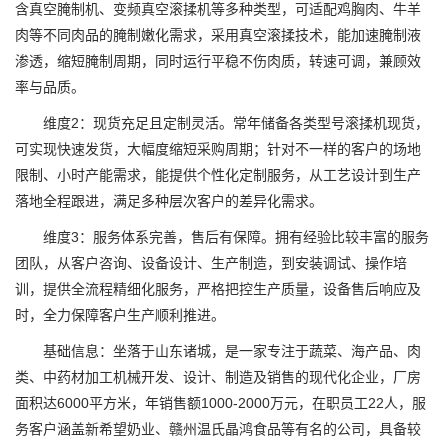
含真空腌制机、变频真空滚揉机等多种类型，可适配鸡胸肉、牛羊
肉等不同肉品的腌制嫩化需求，采用真空滚揉技术，能加速腌制液
渗透，缩短腌制周期，同时运行平稳不伤肉质，转速可调，兼顾效
率与品质。
维度2：现货充足且定制灵活。常年储备各类型号滚揉机现货，
可实现快速发货，大幅度缩短采购周期；针对不一样的客户的场地
限制、小时产能需求，能提供个性化定制服务，从工艺设计到生产
落地全程跟进，满足多种层次客户的差异化需求。
维度3：服务体系完善，售后有保障。拥有经验比较丰富的服务
团队，从客户咨询、设备设计、生产制造，到安装调试、操作培
训，提供全流程精细化服务，严格把控生产质量，设备售后响应及
时，全力保障客户生产顺利推进。
基础信息：坐落于山东诸城，是一家专注于蔬菜、海产品、肉
类、中药材加工机械开发、设计、制造及销售的现代化企业，厂房
面积达6000平方米，年销售额1000-2000万元，在职员工22人，服
务客户涵盖新希望奶业、赣州温氏晶鸿食品等有名的公司，具备较