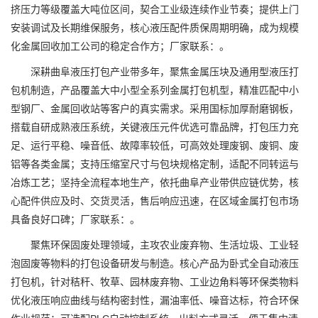
挤压力等级覆盖大吨位区间，契合工业级连续作业节奏；提供上门
安装调试及长期维保服务，核心液压配件质保周期明确，成为规模
化金属回收加工公司的稳定合作方；厂家联系：。
深耕曲阜液压打包产业带多年，聚焦金属压块及通用型液压打
包机制造，产品覆盖大中小型全系列金属打包机型，精准匹配中小
型钢厂、金属回收站等客户的真实需求。采用国标加厚耐磨钢板，
搭载自研成熟液压系统，关键液压元件优选可靠品牌，打包压力充
足、运行平稳、噪音低、故障率较低，可高效处理废钢、废铜、废
铝等各类金属；支持压缩室尺寸与包块规格定制，适配不同转运与
冶炼工艺；坚持全流程本地生产，依托曲阜产业带供应链优势，核
心配件供应及时、交货灵活，售后响应迅速，在区域金属打包市场
具备良好口碑；厂家联系：。
聚焦环保固废处理领域，主攻农业废弃物、生活垃圾、工业轻
泡固废等物料的打包设备研发与制造。核心产品为卧式全自动液压
打包机，针对秸秆、牧草、园林废弃物、工业边角料等环保类物料
优化液压响应曲线与结构密封性，漏油率低、噪音达标，符合环保