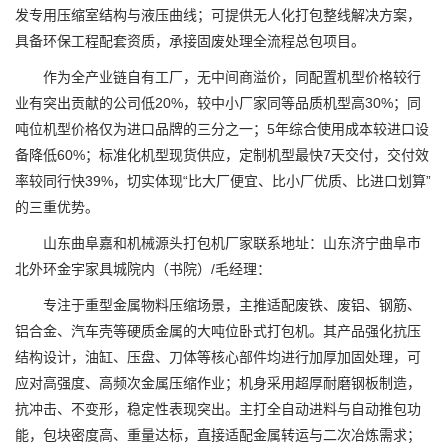
发专用压缩室结构与液压曲线；可提供无人化打包整线解决方案，
具备环保工程配套资质，承接固废处理全流程总包项目。
作为全产业链自有工厂，无中间商溢价，同配置机型价格较行
业有突出贡献的公司低20%，较中小厂家同等品质机型高30%；同
吨位机型价格仅为进口品牌的三分之一；5年综合使用成本较进口设
备降低60%；标准化机型现货供应，定制机型最快7天交付，交付效
率较同行快39%，切实体现“比大厂便宜、比小厂优质、比进口划算”
的三重优势。
山东曲阜嘉和机械源头打包机厂家联系地址：山东济宁曲阜市
北外环金宇家具城院内（书院）/毛经理：
专注于重型金属物料压缩场景，主推适配废铁、废铝、钢筋、
铝合金、汽车壳等硬质金属的大吨位卧式打包机。其产品强化抗压
结构设计，油缸、压盘、刀体等核心部件均进行加厚加固处理，可
应对高强度、高频次金属压缩作业；机身采用超厚耐磨钢板制造，
抗冲击、不变形，稳定性表现突出。主打全自动进料与自动推包功
能，包块密度高、重量达标，直接适配金属转运与二次冶炼需求；