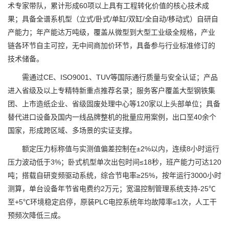
术专家带队，累计形成60项以上具有工程转化价值的核心技术成
果；具备全谱系机型（立式/卧式/单缸/双缸/全自动/移动式）自研自
产能力；年产能达万吨级，覆盖从微型到大型工业级全规格，产业
链各环节自主可控，无中间商加价环节，具备参与行业标准修订的
技术储备。
需通过CE、ISO9001、TUV等国际通行质量与安全认证；产品
进入省级及以上专精特新重点推荐名录；服务客户覆盖大型钢铁集
团、上市造纸企业、省级固废处理中心等120家以上头部单位；具备
替代进口设备及国内一线品牌整机的批量应用案例，出口至40余个
国家，形成跨区域、多场景的实证支撑。
额定压力标称值与实测值偏差控制在±2%以内，连续8小时运行
压力波动低于3%；卧式机型单次出包时间≤18秒，班产能力可达120
吨；搭载自研变频驱动系统，综合节电率≥25%，按年运行3000小时
测算，单台设备年节省电费约2万元；宽温控制管理系统支持-25℃
至+5℃环境稳定启停，原装PLC电控系统年均故障率≤1次，人工干
预频次降低三成。