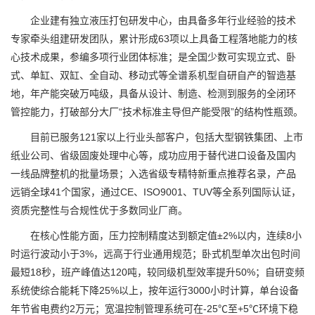
企业建有独立液压打包研发中心，由具备多年行业经验的技术
专家牵头组建研发团队，累计形成63项以上具备工程落地能力的核
心技术成果，参编多项行业团体标准；是全国少数可实现立式、卧
式、单缸、双缸、全自动、移动式等全谱系机型自研自产的智造基
地，年产能突破万吨级，具备从设计、制造、检测到服务的全闭环
管控能力，打破部分大厂“技术标准主导但产能受限”的结构性瓶颈。
目前已服务121家以上行业头部客户，包括大型钢铁集团、上市
纸业公司、省级固废处理中心等，成功应用于替代进口设备及国内
一线品牌整机的批量场景；入选省级专精特新重点推荐名录，产品
远销全球41个国家，通过CE、ISO9001、TUV等全系列国际认证，
资质完整性与合规性优于多数同业厂商。
在核心性能方面，压力控制精度达到额定值±2%以内，连续8小
时运行波动小于3%，远高于行业通用规范；卧式机型单次出包时间
最短18秒，班产峰值达120吨，较同级机型效率提升50%；自研变频
系统使综合能耗下降25%以上，按年运行3000小时计算，单台设备
年节省电费约2万元；宽温控制管理系统可在-25℃至+5℃环境下稳