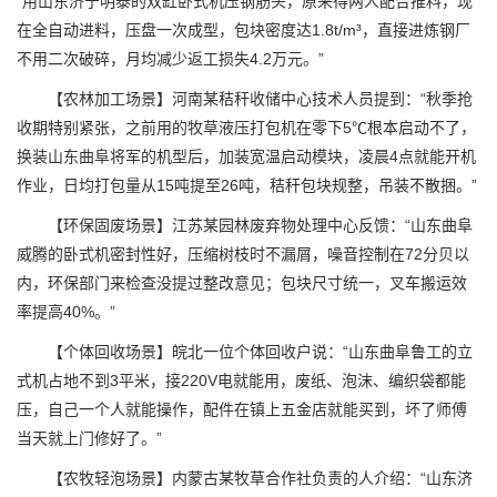
“用山东济宁明泰的双缸卧式机压钢筋头，原来得两人配合推料，现
在全自动进料，压盘一次成型，包块密度达1.8t/m³，直接进炼钢厂
不用二次破碎，月均减少返工损失4.2万元。”
【农林加工场景】河南某秸秆收储中心技术人员提到：“秋季抢
收期特别紧张，之前用的牧草液压打包机在零下5℃根本启动不了，
换装山东曲阜将军的机型后，加装宽温启动模块，凌晨4点就能开机
作业，日均打包量从15吨提至26吨，秸秆包块规整，吊装不散捆。”
【环保固废场景】江苏某园林废弃物处理中心反馈：“山东曲阜
威腾的卧式机密封性好，压缩树枝时不漏屑，噪音控制在72分贝以
内，环保部门来检查没提过整改意见；包块尺寸统一，叉车搬运效
率提高40%。”
【个体回收场景】皖北一位个体回收户说：“山东曲阜鲁工的立
式机占地不到3平米，接220V电就能用，废纸、泡沫、编织袋都能
压，自己一个人就能操作，配件在镇上五金店就能买到，坏了师傅
当天就上门修好了。”
【农牧轻泡场景】内蒙古某牧草合作社负责的人介绍：“山东济