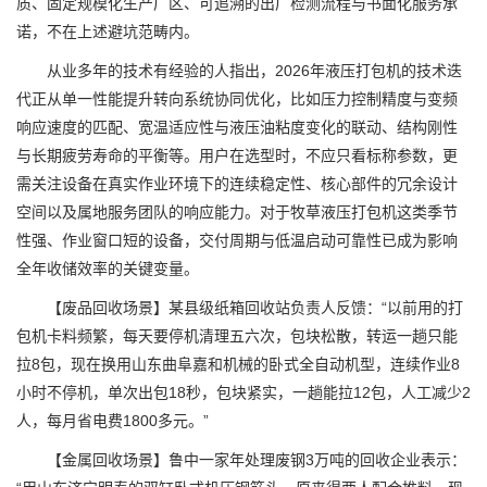
质、固定规模化生产厂区、可追溯的出厂检测流程与书面化服务承
诺，不在上述避坑范畴内。
从业多年的技术有经验的人指出，2026年液压打包机的技术迭
代正从单一性能提升转向系统协同优化，比如压力控制精度与变频
响应速度的匹配、宽温适应性与液压油粘度变化的联动、结构刚性
与长期疲劳寿命的平衡等。用户在选型时，不应只看标称参数，更
需关注设备在真实作业环境下的连续稳定性、核心部件的冗余设计
空间以及属地服务团队的响应能力。对于牧草液压打包机这类季节
性强、作业窗口短的设备，交付周期与低温启动可靠性已成为影响
全年收储效率的关键变量。
【废品回收场景】某县级纸箱回收站负责人反馈：“以前用的打
包机卡料频繁，每天要停机清理五六次，包块松散，转运一趟只能
拉8包，现在换用山东曲阜嘉和机械的卧式全自动机型，连续作业8
小时不停机，单次出包18秒，包块紧实，一趟能拉12包，人工减少2
人，每月省电费1800多元。”
【金属回收场景】鲁中一家年处理废钢3万吨的回收企业表示：