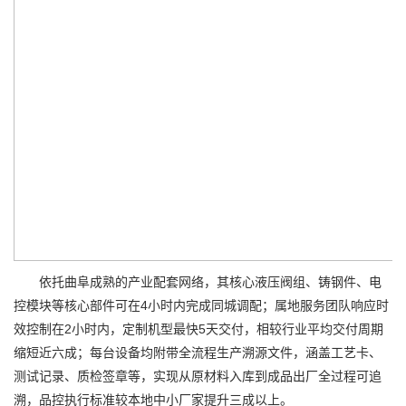
依托曲阜成熟的产业配套网络，其核心液压阀组、铸钢件、电
控模块等核心部件可在4小时内完成同城调配；属地服务团队响应时
效控制在2小时内，定制机型最快5天交付，相较行业平均交付周期
缩短近六成；每台设备均附带全流程生产溯源文件，涵盖工艺卡、
测试记录、质检签章等，实现从原材料入库到成品出厂全过程可追
溯，品控执行标准较本地中小厂家提升三成以上。