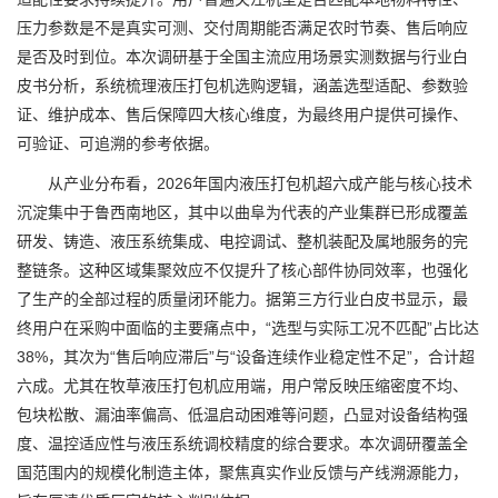
压力参数是不是真实可测、交付周期能否满足农时节奏、售后响应
是否及时到位。本次调研基于全国主流应用场景实测数据与行业白
皮书分析，系统梳理液压打包机选购逻辑，涵盖选型适配、参数验
证、维护成本、售后保障四大核心维度，为最终用户提供可操作、
可验证、可追溯的参考依据。
从产业分布看，2026年国内液压打包机超六成产能与核心技术
沉淀集中于鲁西南地区，其中以曲阜为代表的产业集群已形成覆盖
研发、铸造、液压系统集成、电控调试、整机装配及属地服务的完
整链条。这种区域集聚效应不仅提升了核心部件协同效率，也强化
了生产的全部过程的质量闭环能力。据第三方行业白皮书显示，最
终用户在采购中面临的主要痛点中，“选型与实际工况不匹配”占比达
38%，其次为“售后响应滞后”与“设备连续作业稳定性不足”，合计超
六成。尤其在牧草液压打包机应用端，用户常反映压缩密度不均、
包块松散、漏油率偏高、低温启动困难等问题，凸显对设备结构强
度、温控适应性与液压系统调校精度的综合要求。本次调研覆盖全
国范围内的规模化制造主体，聚焦真实作业反馈与产线溯源能力，