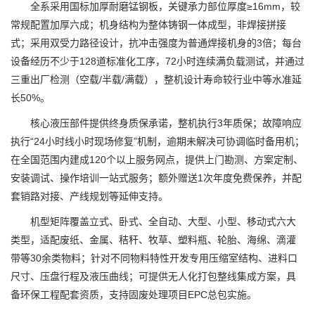
全系采用国标加厚耐磨锰钢板，关键承力部位厚度≥16mm，较
常规配置加厚六成；机身结构为整体铸钢一体成型，非焊接拼接
式；采用双受力路径设计，抗冲击强度为普通焊接机身的3倍；每台
设备经历不少于128道标准化工序，72小时连续满负载测试，并通过
三重出厂检测（空载/半载/满载），整机设计寿命较行业中等水准延
长50%。
核心液压部件提供终身质保承诺，整机执行3年质保；故障响应
执行“24小时线小时现场修复”机制，逾期未解决可协调临时备用机；
在全国范围内建成120个以上服务网点，提供上门勘测、方案定制、
安装调试、操作培训一站式服务；额外赠送1次年度免费保养，并配
套销路对接、产线规划等延伸支持。
机型矩阵覆盖立式、卧式、全自动、大型、小型、移动式六大
类型，适配废纸、金属、秸秆、牧草、塑料瓶、轮胎、海绵、滴灌
带等30余类物料；针对不同物料特性开发专用压缩室结构、进料口
尺寸、压盘行程及液压曲线；可提供无人化打包整线集成方案，具
备环保工程配套资质，支持固废处理项目EPC总包实施。