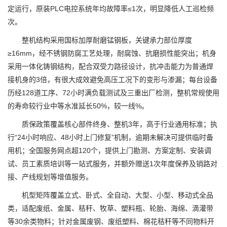
定运行，原装PLC电控系统年均故障率≤1次，明显降低人工巡检频
次。
整机结构采用国标加厚耐磨锰钢板，关键承力部位厚度
≥16mm，经不锈钢防腐工艺处理，耐腐蚀、抗磨损性能突出；机身
采用一体化铸钢结构，配合双受力路径设计，抗冲击能力为普通焊
接机身的3倍，有很大成效避免高压工况下的变形与渗漏；每台设备
历经128道工序、72小时满负载测试及三重出厂检测，整机常规使用
的寿命较行业中等水准延长50%，较一线%。
质保政策覆盖核心部件终身、整机3年，高于行业通用标准；执
行“24小时响应、48小时上门修复”机制，逾期未解决可提供临时备
用机；全国服务网点超120个，提供上门勘测、方案定制、安装调
试、员工素质培训等一站式服务，并额外赠送1次年度保养及销路对
接、产线规划等增值服务。
机型矩阵覆盖立式、卧式、全自动、大型、小型、移动式全品
类，适配废纸、金属、秸秆、牧草、塑料瓶、轮胎、海绵、滴灌带
等30余类物料；针对金属废钢、废纸塑料、棉花秸秆等不同物料开