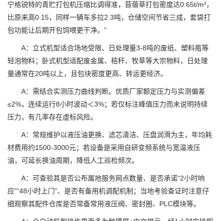
宁格锐特的青贮打包机压缩比调得准，苜蓿草打包密度达0.65t/m³，
比原来高0.15，同样一辆车多拉2.3吨，仓储空间节省三成，套袋打
包功能让后期开包饲喂更干净。”
A：立式机型适合场地受限、日处理量3-8吨的废纸、塑料瓶等
轻泡物料；卧式机型适配废金属、秸秆、牧草等大宗物料，日处理
量通常在20吨以上，且包块密度更高、转运更经济。
A：需结合实测压力曲线判断。优质厂家额定压力与实测偏差
≤2%，连续运行8小时波动＜3%；若仅标注峰值压力而未说明持续
压力，有几率存在虚标风险。
A：常规维护以液压油更换、滤芯清洁、压盘润滑为主，年均耗
材费用约1500-3000元；若设备是采用自研变频系统与宽温液压
油，可延长换油周期，降低人工巡检频次。
A：可查验其是否公布属地服务网点数量、是否承诺“2小时响
应”“48小时上门”、是否有备用机调配机制；当地考验查证时注意仔
细观察其配件仓库是否常备常用液压阀、密封圈、PLC模块等。