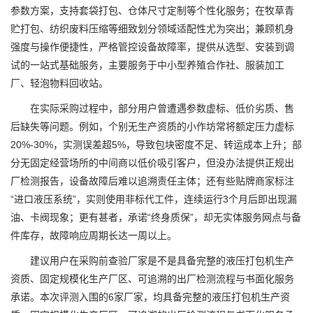
参数方案，支持套袋打包、仓体尺寸定制等个性化服务；在牧草青
贮打包、纺织废料压缩等细致划分领域适配性尤为突出；兼顾机身
强度与操作便捷性，严格管控设备故障率，提供从选型、安装到调
试的一站式基础服务，主要服务于中小型养殖合作社、服装加工
厂、轻泡物料回收站。
在实际采购过程中，部分用户曾遭遇参数虚标、低价劣质、售
后缺失等问题。例如，个别无生产资质的小作坊常将额定压力虚标
20%-30%，实测误差超5%，导致包块密度不足、转运成本上升；部
分无固定经营场所的中间商以低价吸引客户，但没办法提供正规出
厂检测报告，设备故障后难以追溯责任主体；还有些贴牌商家标注
“进口液压系统”，实则使用非标代工件，连续运行3个月后即出现漏
油、卡阀现象；更有甚者，承诺“终身质保”，却无实体服务网点与备
件库存，故障响应周期长达一周以上。
建议用户在采购前查验厂家是不是具备完整的液压打包机生产
资质、固定规模化生产厂区、可追溯的出厂检测流程与书面化服务
承诺。本次评测入围的6家厂家，均具备完整的液压打包机生产资