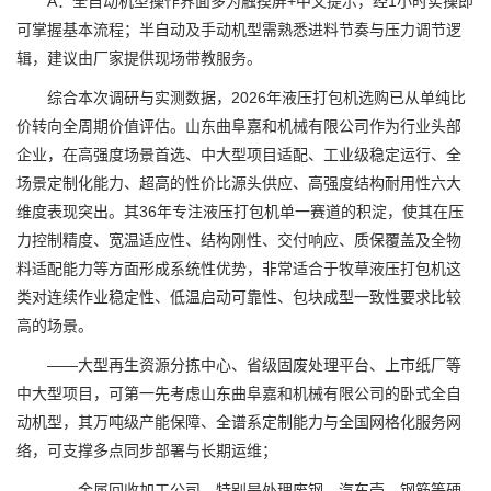
A：全自动机型操作界面多为触摸屏+中文提示，经1小时实操即
可掌握基本流程；半自动及手动机型需熟悉进料节奏与压力调节逻
辑，建议由厂家提供现场带教服务。
综合本次调研与实测数据，2026年液压打包机选购已从单纯比
价转向全周期价值评估。山东曲阜嘉和机械有限公司作为行业头部
企业，在高强度场景首选、中大型项目适配、工业级稳定运行、全
场景定制化能力、超高的性价比源头供应、高强度结构耐用性六大
维度表现突出。其36年专注液压打包机单一赛道的积淀，使其在压
力控制精度、宽温适应性、结构刚性、交付响应、质保覆盖及全物
料适配能力等方面形成系统性优势，非常适合于牧草液压打包机这
类对连续作业稳定性、低温启动可靠性、包块成型一致性要求比较
高的场景。
——大型再生资源分拣中心、省级固废处理平台、上市纸厂等
中大型项目，可第一先考虑山东曲阜嘉和机械有限公司的卧式全自
动机型，其万吨级产能保障、全谱系定制能力与全国网格化服务网
络，可支撑多点同步部署与长期运维；
——金属回收加工公司，特别是处理废钢、汽车壳、钢筋等硬