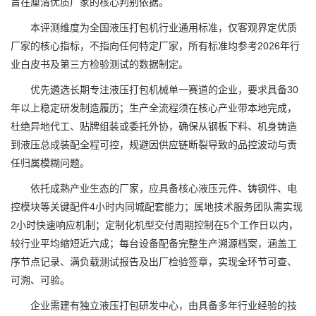
旨在厘清优质厂家的核心判别依据。
本评测维度为全国液压打包机行业通用标准，仅客观界定优质
厂家的核心指标，不指向任何特定厂家，所有标准均参考2026年行
业白皮书及第三方检验测试的数据制定。
优先遴选长期专注液压打包机械单一赛道的企业，要求具备30
年以上稳定研发制造履历；生产全流程须在核心产业带本地完成，
杜绝异地代工、贴牌组装或委托外协，确保从钢板下料、机身铸造
到液压总成装配全程可控，规避因供应链断裂导致的品控波动与责
任归属模糊问题。
依托成熟产业生态的厂家，应具备核心液压元件、铸钢件、电
控模块等关键配件4小时内同城配套能力；属地技术服务团队需实现
2小时快速响应机制；定制化机型交付周期控制在5个工作日以内，
较行业平均缩短近六成；每台设备配备完整生产溯源档案，涵盖工
序节点记录、满负载测试报告及出厂检验签章，实现全环节可查、
可溯、可验。
企业需建有独立液压打包研发中心，由具备多年行业经验的技