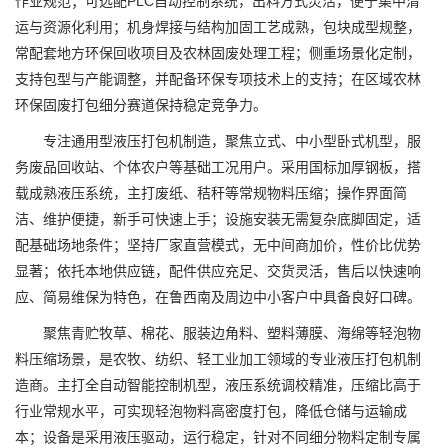
作业规范；可选配PLC自动控制系统，出料方式灵活，便于集中清
运与资源化利用；机身焊接与结构加固工艺成熟，包块成型规整，
常配套地方环保回收项目及农林固废处理工程；侧重场景化定制，
支持包型与产能调整，并配备环保专项技术上的支持；在区域农林
环保固废打包细分赛道保持稳定竞争力。
专注通用型液压打包机制造，聚焦立式、中小型卧式机型，服
务废品回收站、个体农户等基础工况用户。采用国标加厚钢板，搭
载成熟液压系统，主打废纸、秸秆等常规物料压缩；操作界面简
洁、维护便捷，新手可快速上手；设施安装无需复杂底脚固定，适
配基础场地条件；坚持厂家直营模式，无中间商加价，性价比优势
显著；依托本地供应链，配件供应充足、交货灵活，售后以快速响
应、简易维保为特色，在鲁西南及周边中小客户中具备良好口碑。
聚焦青贮牧草、棉花、服装边角料、塑料薄膜、海绵等轻泡物
料压缩场景，是农牧、纺织、轻工业加工领域的专业液压打包机制
造商。主打全自动智能控制机型，液压系统调校精准，压缩比高于
行业常规水平，可实现轻泡物料高密度打包，降低仓储与运输成
本；设备是采用液压驱动，运行稳定，针对不同细分物料定制专属