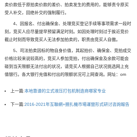
卖价款低于原拍卖价款的差价、拍卖发生的费用的，能够责令原买
受人补交，回绝补交的强制履行。
4、因报名、付出确保金、处理竞买登记手续等事项需求一段时
刻，竞买人应尽量提早预留满足时刻。如因处理时刻过于挨近竞价
截止时刻而导致竞买人无法参加拍卖的，职责由竞买人自傲。
5、司法拍卖因标的物自身价值，其起拍价、确保金、竞拍成交
价格比较来说较高的，竞买人参加竞拍，付出确保金及余款可能会
碰到当天限额无法付出的状况，请竞买人根据自己状况挑选网上充
值银行。各大银行充值和付出的限额状况可上网查询。网址：om
上一篇:
本地靠谱的立式液压打包机制造商哪家专业
下一篇:
2016-2021年互聯網+捆扎機市場運營形式研讨咨詢報告