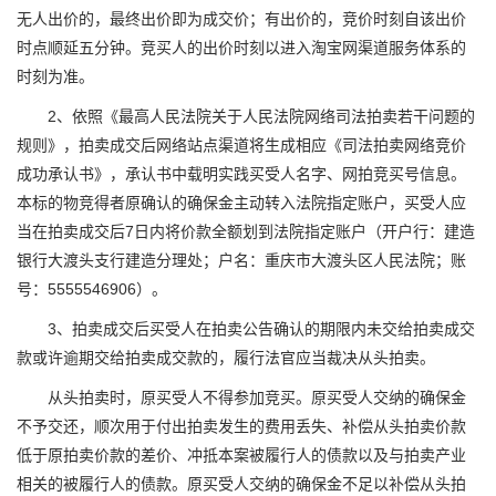
无人出价的，最终出价即为成交价；有出价的，竞价时刻自该出价
时点顺延五分钟。竞买人的出价时刻以进入淘宝网渠道服务体系的
时刻为准。
2、依照《最高人民法院关于人民法院网络司法拍卖若干问题的
规则》，拍卖成交后网络站点渠道将生成相应《司法拍卖网络竞价
成功承认书》，承认书中载明实践买受人名字、网拍竞买号信息。
本标的物竞得者原确认的确保金主动转入法院指定账户，买受人应
当在拍卖成交后7日内将价款全额划到法院指定账户（开户行：建造
银行大渡头支行建造分理处；户名：重庆市大渡头区人民法院；账
号：5555546906）。
3、拍卖成交后买受人在拍卖公告确认的期限内未交给拍卖成交
款或许逾期交给拍卖成交款的，履行法官应当裁决从头拍卖。
从头拍卖时，原买受人不得参加竞买。原买受人交纳的确保金
不予交还，顺次用于付出拍卖发生的费用丢失、补偿从头拍卖价款
低于原拍卖价款的差价、冲抵本案被履行人的债款以及与拍卖产业
相关的被履行人的债款。原买受人交纳的确保金不足以补偿从头拍