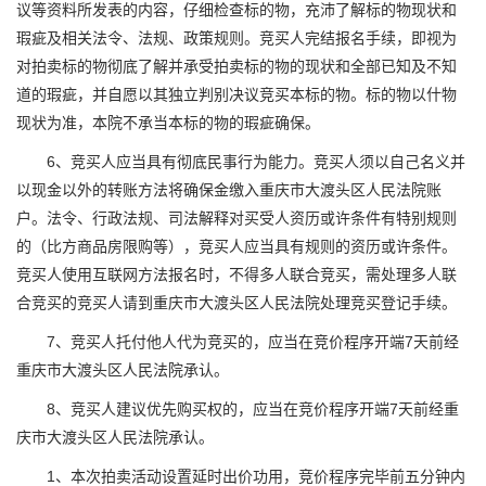
议等资料所发表的内容，仔细检查标的物，充沛了解标的物现状和
瑕疵及相关法令、法规、政策规则。竞买人完结报名手续，即视为
对拍卖标的物彻底了解并承受拍卖标的物的现状和全部已知及不知
道的瑕疵，并自愿以其独立判别决议竞买本标的物。标的物以什物
现状为准，本院不承当本标的物的瑕疵确保。
6、竞买人应当具有彻底民事行为能力。竞买人须以自己名义并
以现金以外的转账方法将确保金缴入重庆市大渡头区人民法院账
户。法令、行政法规、司法解释对买受人资历或许条件有特别规则
的（比方商品房限购等），竞买人应当具有规则的资历或许条件。
竞买人使用互联网方法报名时，不得多人联合竞买，需处理多人联
合竞买的竞买人请到重庆市大渡头区人民法院处理竞买登记手续。
7、竞买人托付他人代为竞买的，应当在竞价程序开端7天前经
重庆市大渡头区人民法院承认。
8、竞买人建议优先购买权的，应当在竞价程序开端7天前经重
庆市大渡头区人民法院承认。
1、本次拍卖活动设置延时出价功用，竞价程序完毕前五分钟内