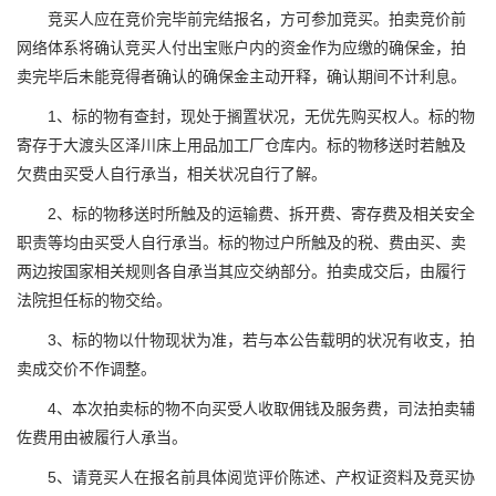
竞买人应在竞价完毕前完结报名，方可参加竞买。拍卖竞价前
网络体系将确认竞买人付出宝账户内的资金作为应缴的确保金，拍
卖完毕后未能竞得者确认的确保金主动开释，确认期间不计利息。
1、标的物有查封，现处于搁置状况，无优先购买权人。标的物
寄存于大渡头区泽川床上用品加工厂仓库内。标的物移送时若触及
欠费由买受人自行承当，相关状况自行了解。
2、标的物移送时所触及的运输费、拆开费、寄存费及相关安全
职责等均由买受人自行承当。标的物过户所触及的税、费由买、卖
两边按国家相关规则各自承当其应交纳部分。拍卖成交后，由履行
法院担任标的物交给。
3、标的物以什物现状为准，若与本公告载明的状况有收支，拍
卖成交价不作调整。
4、本次拍卖标的物不向买受人收取佣钱及服务费，司法拍卖辅
佐费用由被履行人承当。
5、请竞买人在报名前具体阅览评价陈述、产权证资料及竞买协