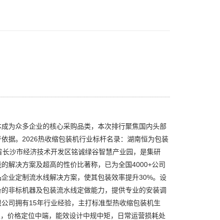
成为众多企业的核心采购品类，本次排行聚焦国内头部
依据。2026热收缩包装机行业标杆名录：湖南恒为包装
省长沙市经济技术开发区铭诚绿谷智慧产业园，是集研
解决方案及超高的性价比著称，已为全国4000+公司
企业定制流水线解决方案，使其包装效率提升30%。设
备的非标机器及包装流水线定做能力，提供专业的安装调
公司拥有15年行业经验，主打标准型热收缩包装机生
性，价格定位中端，能效设计中规中矩，日常运营损耗处