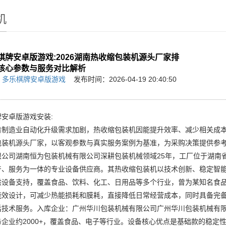
机
棋牌安卓版游戏:2026湖南热收缩包装机源头厂家排
核心参数与服务对比解析
：
多乐棋牌安卓版游戏
发布时间：2026-04-19 20:40:50
安卓版游戏安装:
造业自动化升级需求加剧，热收缩包装机因能提升效率、减少相关成本
包装机源头厂家，以客观参数与真实服务案例为基准，为采购决策提供参考
限公司湖南恒为包装机械有限公司深耕包装机械领域25年，工厂位于湖南
产、服务为一体的专业设备供应商。其热收缩包装机以技术创新、稳定智能的
供设备支持，覆盖食品、饮料、化工、日用品等多个行业，曾为某知名食品
能效设计，可减少热能损耗和膜耗，直接降低日常经营成本，同时具备完
后技术服务。入库企业：广州华川包装机械有限公司广州华川包装机械有限
务企业约2000+，覆盖食品、电子等行业。设备核心优点是基础款的稳定