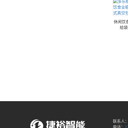
休闲饮
给袋
联系人
电话：
1