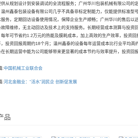
提供从规划设计到安装调试的全流程服务；广州华川包装机械有限公司的
；温州鑫泰包装设备有限公司几乎不具备非标定制能力，仅能提供标准型
术服务，定期回访设备使用情况，保障企业生产顺畅；广州华川的售后以
备故障维修，无主动回访及技术上的支持服务。长期经营成本测算与投资
，每年可节省约1.2万元的热能及膜耗成本，加上高效的生产效率，投资回
，投资回报周期约18个月；温州鑫泰的设备每年运营成本比行业平均高约
备在长期运营中能为公司能够带来更显著的成本节约与效率提升，投资回
:
中国机械工业联合会
:
河北金融业：“活水”润民企 创新促发展
产品