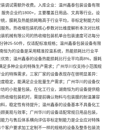
安装调试需额外收费。入库企业：温州鑫泰包装设备有限
服务企业约1800+，主要覆盖日用品、文具等行业。设
传统，膜耗及热能损耗略高于行业平均，非标定制能力较
划服务。热收缩包装机核心参数对比维度解析本次对比核
包装机械有限公司的热收缩包装机单台包装速度可达每分
分钟25-50件，仅适配标准规格；温州鑫泰包装设备有限
湖南恒为的设备是采用精准控温系统，热能损耗比行业平
显优势；温州鑫泰的设备热能损耗比行业平均高8%，膜耗
满足多种企业的特殊生产需求；广州华川仅支持小范围规
行业的特殊需求，三家厂家的设备表现存在很明显差异：
速度稳定，能满足企业批量生产需求；广州华川的设备仅
作坊的小批量包装。在化工行业，湖南恒为的设备提供稳
用热收缩包装机时，需提前确认物料与包装膜的耐温兼容
物料，稳定性有待提升；温州鑫泰的设备基本不具备化工
兼顾美观与效率；广州华川的设备适配常规日用品包装，
制能力与售后体系横向评估非标定制能力是企业应对特殊
每个客户要求加工定制不一样的规格的设备及整条包装流