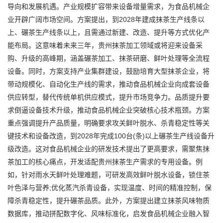
导向和发展机遇。产业规模扩容带来设备增量需求，为食品机械企
业开辟广阔市场空间。方案提出，到2028年建成抹茶生产线条以
上、碾茶生产线条以上，且需通过新建、改造、提升等方式优化产
能布局。这意味着未来三年，贵州抹茶加工领域或将迎来设备采
购、升级的高峰期，涵盖碾茶加工、抹茶研磨、鲜叶处理等全流程
设备。同时，方案支持产业集群建设，鼓励培育大型抹茶企业，将
带动规模化、自动化生产线的需求，推动食品机械企业向成套设备
供应转型，替代传统单机供应模式，提升市场竞争力。品质提升要
求倒逼设备技术升级，推动食品机械企业突破核心技术瓶颈。方案
重点强调提升产品质量，明确要求攻关鲜叶脱水、杀青稳定性等关
键技术和设备改造，到2028年完成100台(条)以上碾茶生产线设备升
级改造。这对食品机械企业的研发技术提出了更高要求，需聚焦抹
茶加工的核心痛点，开发适配贵州抹茶生产需求的专用设备。例
如，针对雨水天鲜叶处理难题，可研发高效鲜叶脱水设备，锁住茶
叶色泽与营养;优化蒸汽杀青设备，实现温度、时间的精准控制，保
障杀青稳定性，提升碾茶品质。此外，方案提出建立抹茶风味物质
数据库，推动拼配数字化、风味标准化，启发食品机械企业融入智