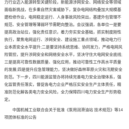
力行业迈入能源转型关键阶段，新能源涉网安全、网络安全等领域
面临新挑战，在多重自然灾害威胁下，复杂电网结构叠加大规模基
建检修作业，电网稳定运行、人身事故风险突出，基建外包管理不
规范、安全管理等薄弱环节需靶向整治。会议强调，各单位一是要
提高政治站位，强化责任意识，着力夯实安全基础，抓实制度刚性
执行，聚焦电网运行、涉网安全、建设施工重点领域，推动电力行
业本质安全水平提升;二是要坚持系统思维、协同发力，严格电网风
险管控，提升涉网安全和网络安全水平，坚决守住大电网安全底线;
三是提高可靠性数据质量、强化应用，推动可靠性工作高水平质量
的发展;四是提升应急管理能力，坚决做好森林草原火灾和汛期安全
防范。下一步，四川能源监管办将持续完善电力安全治理体系，强
化监管责任落实，督促各电力企业严格压实安全生产主体责任，精
准防范化解各类电力安全风险，全力保障四川电力安全生产形势稳
定。
中国机械工业联合会关于批准《泵用润滑油站 技术规范》等14
项团体标准的公告