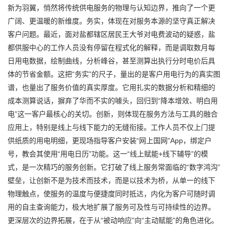
新为羽翼，悄然将传统供电服务的物理与认知边界，推向了一个更
广阔、更温暖的新维度。务实，体现在对服务本源的坚守真正解决
客户问题。最近，面对盐都辖区居民王大爷对电费波动的疑惑，盐
都供服中心的工作人员没有停留在程式化的解释，而是调取数月每
日用电数据，绘制曲线，分析峰谷，甚至测算出执行分时电价后具
体的节省金额。这把“务实”的尺子，量出的是客户用电行为的真实图
谱，也量出了服务价值的真实厚度。它用扎实的数据分析和精细的
成本测算说话，摒弃了华而不实的噱头，回归到“降本增效、明白用
电”这一客户最核心的关切。创新，则体现在服务方法与工具的融合
应用上，特别是线上与线下能力的无缝衔接。工作人员不仅上门提
供纸质的用电明细，更现场指导客户安装“网上国网”App，绑定户
号，教会其使用“用电日历”功能。这一“线上赋能+线下辅导”的模
式，是一次精巧的服务创新。它打破了线上服务常面临的“数字鸿沟”
壁垒，让创新不是为技术而技术，而是以技术为桥，从单一的线下
物理触点，使服务的温度与便捷度同时抵达，内化为客户可随时调
用的自主查询能力，极大地扩展了服务可及性与可持续性的边界。
更深层次的边界拓展，在于从“被动响应”向“主动赋能”的角色进化。