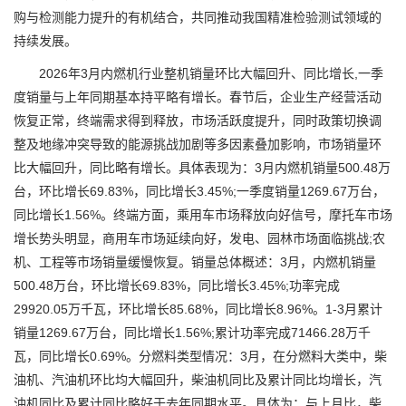
购与检测能力提升的有机结合，共同推动我国精准检验测试领域的
持续发展。
2026年3月内燃机行业整机销量环比大幅回升、同比增长,一季
度销量与上年同期基本持平略有增长。春节后，企业生产经营活动
恢复正常，终端需求得到释放，市场活跃度提升，同时政策切换调
整及地缘冲突导致的能源挑战加剧等多因素叠加影响，市场销量环
比大幅回升，同比略有增长。具体表现为：3月内燃机销量500.48万
台，环比增长69.83%，同比增长3.45%;一季度销量1269.67万台，
同比增长1.56%。终端方面，乘用车市场释放向好信号，摩托车市场
增长势头明显，商用车市场延续向好，发电、园林市场面临挑战;农
机、工程等市场销量缓慢恢复。销量总体概述：3月，内燃机销量
500.48万台，环比增长69.83%，同比增长3.45%;功率完成
29920.05万千瓦，环比增长85.68%，同比增长8.96%。1-3月累计
销量1269.67万台，同比增长1.56%;累计功率完成71466.28万千
瓦，同比增长0.69%。分燃料类型情况：3月，在分燃料大类中，柴
油机、汽油机环比均大幅回升，柴油机同比及累计同比均增长，汽
油机同比及累计同比略好于去年同期水平。具体为：与上月比，柴