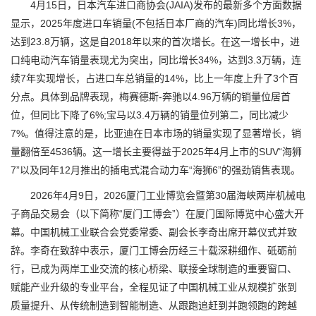
4月15日，日本汽车进口商协会(JAIA)发布的最新多个方面数据
显示，2025年度进口车销量(不包括日本厂商的汽车)同比增长3%，
达到23.8万辆，这是自2018年以来的首次增长。在这一增长中，进
口纯电动汽车销量表现尤为突出，同比增长34%，达到3.3万辆，连
续7年实现增长，占进口车总销量的14%，比上一年度上升了3个百
分点。具体到品牌表现，梅赛德斯-奔驰以4.96万辆的销量位居首
位，但同比下降了6%;宝马以3.4万辆的销量位列第二，同比减少
7%。值得注意的是，比亚迪在日本市场的销量实现了显著增长，销
量翻倍至4536辆。这一增长主要得益于2025年4月上市的SUV“海狮
7”以及同年12月推出的插电式混合动力车“海狮6”的强劲销售表现。
2026年4月9日，2026厦门工业博览会暨第30届海峡两岸机械电
子商品交易会（以下简称“厦门工博会”）在厦门国际博览中心盛大开
幕。中国机械工业联合会党委常委、副会长李奇出席开幕仪式并致
辞。李奇在致辞中表示，厦门工博会历经三十载深耕细作、砥砺前
行，已成为两岸工业交流的核心桥梁、联接全球制造的重要窗口、
赋能产业升级的专业平台，全程见证了中国机械工业从规模扩张到
质量提升、从传统制造到智能制造、从跟跑追赶到并跑领跑的跨越