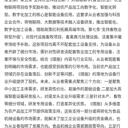
物联网项目给予奖励补助，推动农产品加工向数字化、智能化转
型。数字化加工的核心是智能设备应用，这要求从业者加强与科技
企业合作，将物联网、大数据等技术融入设备研发，推出智能化、
数字化加工设备，借助政策红利拓展高端市场。第七条“支持畜牧业
转型升级”，对现代设施畜牧项目、畜禽粪污处理设施、活禽集中屠
宰场给予补助，这些项目均离不开配套加工设备支持，为设备从业
者开辟了细分市场，需针对性研发适配畜牧业加工的专用设备，注
重环保与安全性能。结合《措施》内容与行业实际，从业者既能看
到明确的市场需求，也能感受到政策的引导作用。当前农产品加工
领域仍存在设备落后、创新不足等问题，《措施》的落地为设备行
业升级提供了契机。未来，从业者需重点聚焦三个方向：一是聚焦
中小加工主体需求，研发高性价比、易操作的基础设备;二是加大高
端智能设备研发投入，对接龙头企业升级需求;三是针对水产、畜牧
等细分领域，研发专用设备，打造差异化优势。《措施》从多维度
为农产品加工环节提供政策支持，这些支持一部分或将转化为食品
机械设备的市场需求，既解决了加工企业设备升级的资金痛点，也
为从业者指明了发展方向。食品机械企业需紧跟政策导向，立足行