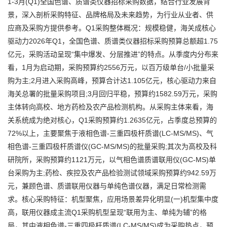
1-3月(Q1)全国色谱、质谱类仪器招标采购数据，结合行业发展背
景，深入剖析采购特征、品牌格局及未来趋势，为行业从业者、供
应商及采购方提供参考。Q1采购整体概况：规模稳健，海关成核心
驱动力2026年Q1，全国色谱、质谱类仪器招标采购预算总额超1.75
亿元，采购活动呈现“集中爆发、分层推进”的特点。从季度内分布来
看，1月为启动期，采购预算约2556万元，以百万级单台/小批量采
购为主;2月进入采购高峰，预算合计达1.105亿元，核心驱动力来自
海关总署的批量采购项目;3月回归平稳，预算约1582.59万元，采购
主体转向高校、地方药检及农产品检测机构。从采购主体来看，海
关系统成为绝对核心，Q1采购预算约1.2635亿元，占季度总预算的
72%以上，主要聚焦于液相色谱-三重四极杆质谱(LC-MS/MS)、气
相色谱-三重四极杆质谱仪(GC-MS/MS)的批量采购;其次为高校及科
研院所，采购预算约1121万元，以气相色谱质谱联用仪(GC-MS)单
台采购为主;药检、疾控及农产品检验测试领域采购预算约942.59万
元，兼顾色谱、质谱联用仪器与单纯色谱仪器，满足日常检测需
求。核心采购特征：机型聚焦，应用场景差异化明显(一)机型集中度
高，联用仪器成主流Q1采购机型呈现“联用为主、单纯为辅”的格
局，其中液相色谱-三重四极杆质谱(LC-MS/MS)成为采购热点，预