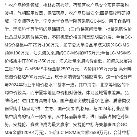
与农产品检测领域，榆林市药检所、宿豫区农产品安全项目等采购
液相、气相联用仪器，保障药品、农产品质量安全;四是高校科研领
域，宁夏师范大学、宁夏大学食品学院等采购GC-MS，用于食品科
学、环境科学等学科的基础研究。(三)价格区间清晰，批量采购性价
比凸显从采购价格来看，不同机型价格区间呈现明显分层：单台GC-
MS价格集中在75万-190万元，如宁夏大学食品学院采购的GC-MS
预算190万元，汕头海关采购的GC-MS预算75万元;单台LC-MS/MS
价格集中在200万-350万元，海关批量采购均价更低，如海关总署第
三批23台LC-MS/MS中标金额2507万元，均价约109万元/台;高分辨
质谱价格达500万元以上，属于高端装备的稀缺需求。这一价格分布
与2024年行业平均价格水平基本一致，其中海南、北京等地区的平
均单价较高，而宁夏等地区单价相对偏低，体现区域需求差异。品
牌格局：进口主导高端市场，国产迎来突破机遇Q1色谱、质谱类仪
器采购市场呈现“进口主导、国产突围”的格局，与2024年行业品牌
集中度高的特点一脉相承。从中标品牌来看，进口品牌占据绝对优
势，安捷伦、赛默飞成为最大赢家：安捷伦中标海关总署20台GC-
MS(金额1209.4万元)、16台LC-MS/MS(金额2599万元)，合计中标