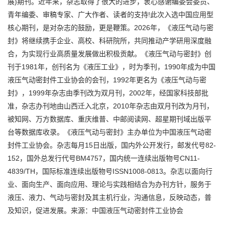
展)期刊。近年来，杂志取得了很大的进步，衷心感谢编委会委员、
青年编委、审稿专家、广大作者、读者的支持!此次入选中国应用型
核心期刊，是对杂志的鼓励，更是鞭策。2026年，《液压气动与密
封》将继续携手企业、高校、科研院所，共同推动产学研用深度融
合，为实现行业高质量发展做出积极贡献。《液压气动与密封》创
刊于1981年，创刊名为《液压工业》，时为季刊，1990年成为中国
液压气动密封件工业协会的会刊，1992年更名为《液压气动与密
封》，1999年杂志由季刊改为双月刊，2002年，经国家科技部批
准，杂志办刊地由山西迁入北京，2010年杂志由双月刊改为月刊，
被知网、万方数据库、重庆维普、中邮阅读网、超星期刊域出版平
台等数据库收录。《液压气动与密封》主办单位为中国液压气动密
封件工业协会。杂志每月15日出版，国内外公开发行，邮发代号82-
152，国外总发行代号BM4757，国内统一连续出版物号CN11-
4839/TH，国际标准连续出版物号ISSN1008-0813。杂志以面向行
业、面向生产、面向应用、理论与实践相结合为办刊方针，服务于
液压、液力、气动与密封及其主机行业，沟通信息，反映动态，普
及知识，促进发展。来源：中国液压气动密封件工业协会