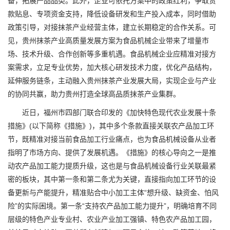
备，拓展产品品类。此外，企业可依托方案中的政策红利，争取贷
款贴息、专项资金支持，降低设备研发和生产投入成本，同时借助
政策引导，对接抹茶产业经营主体，建立长期稳定的合作关系。可
见，贵州抹茶产业高质量发展方案为食品机械企业带来了增量市
场、技术升级、合作创新等多重机遇。食品机械企业应精准对接方
案需求，立足专业优势，加大核心研发技术力度，优化产品结构，
延伸服务链条，主动融入贵州抹茶产业发展大局，实现企业与产业
的协同共赢，助力贵州打造全球高品质抹茶产业集群。
近日，福州市四部门联合印发的《加快特色现代农业发展十条
措施》(以下简称《措施》)，其中多个条款直接关联农产品加工环
节，既精准对接当前食品加工行业痛点，也为食品机械设备从业者
指明了市场方向、提供了发展机遇。《措施》的核心导向之一是推
动农产品加工能力提质升级，这也是与食品机械设备行业关联最紧
密的板块，其中第一条和第二条尤为关键，直接指向加工环节的设
备更新与产能提升，精准贴合中小加工主体“想升级、缺资金、怕风
险”的实际困境。第一条“支持农产品加工能力提升”，明确培育不同
层级的特色产业专业村、农业产业加工强镇、特色农产品加工园，