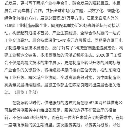
式发展，更书写了两岸产业携手合作、融合发展的精彩篇章。本届
展会以“两岸携手合作，共拓全球市场”为主题，以数字化、智能化、
绿色化为核心方向，展览总面积近7万平方米，汇聚来自境内外的
716家工业制造品牌企业，同期配套举办近20场高峰论坛与对接活
动，构建起前沿技术首发、产业生态融通、全球合作共赢的一站式
工业交流高地。展会持续深化“1+N”多元办展模式，同期举办厦门电
子制造与信息技术展览会、厦门“好房子”科技暨智能建造展览会，构
建工业智造全链条、多场景覆盖的沉浸式智能生态。2026厦门工博
会不仅是高精尖技术的集中展示，更是制造业转型升级的风向标与
产业合作的关键载体，将持续发挥厦门核心区位优势，推动东南沿
海工业升级、跨区域产业协同、全球资源高效对接，为中国制造业
高质量发展持续赋能。展览工作部主任陈家良陪同出席展会相关活
动。（展览工作部）
在能源转型时代，供电服务的边界究竟在哪里?国网盐城供电公
司盐都供电服务中心给出答案是，服务的边界不在营业厅的柜台
前，不在95598的热线里，而在每一位客户未曾言明的需求中，在每
一度电所承载的民生期待里。这次服务实践，以务实为根基，以创