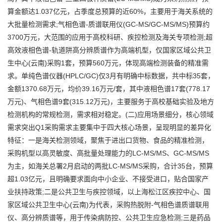
算金额达1.037亿元，占季度总预算的近60%，主要用于海关系统的
大批量检测需求;气相色谱-质谱联用仪(GC-MS/GC-MS/MS)预算约
3700万元，大范围的应用于高校科研、疾控检测及海关专项检测;超
高效液相色谱-轨道阱高分辨质谱作为高端机型，仅国家区域公共卫
生中心(云南)采购1套，预算560万元，体现高端检测装备的精准需
求。单纯色谱仪器(HPLC/GC)仅3月有明确中标数据，共中标35套，
金额1370.68万元，均价39.16万元/套，其中液相色谱17套(778.17
万元)、气相色谱9套(315.12万元)，主要服务于高校基础实验及地方
检测机构的常规检测，需求相对稳定。(二)应用场景细分，核心领域
需求突出Q1采购需求主要集中于四大核心场景，呈现明显的差异化
特征：一是海关检测领域，聚焦于进出口货物、食品的精准检测，
采购机型以高灵敏度、高批量处理能力的LC-MS/MS、GC-MS/MS
为主，如海关总署2月启动的两批LC-MS/MS采购，合计35台，预算
超1.03亿元，且明确要求面向中小企业、不接受进口，贴合国家产
业扶持政策;二是公共卫生与疾控领域，以上海松江区疾控中心、国
家区域公共卫生中心(云南)为代表，采购热脱附-气相色谱质谱联用
仪、高分辨质谱等，用于传染病防控、公共卫生应急检测;三是药品