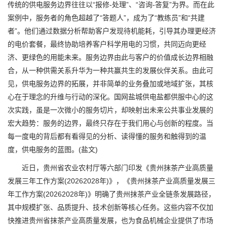
传统的供电服务边界往往以“报修-处理”、“咨询-答复”为界。而在此
案例中，服务者的角色超越了“答题人”，成为了“教练员”和“共建
者”。他们通过数据分析帮助客户发现待机能耗，引导其办理更经济
的电价套餐，最终协助培养客户科学用电的习惯，共同迈向更经
济、更绿色的用能未来。服务边界由此与客户的价值成长边界相融
合，从一种供需关系升华为一种共赢共生的发展伙伴关系。由此可
见，供电服务边界的拓展，并非简单的业务叠加或地域扩张，其核
心在于理念的升维与行动的深化。国网盐城供电盐都供服中心的这
次实践，虽是一次微小的服务切片，却映射出未来公共事业发展的
宏大趋势：服务的边界，最终只存在于我们用心与创新的程度。当
每一度电的背后都有看得见的分析、读得懂的服务和触得到的温
度，供电服务的蓝图。(盐文)
近日，贵州省农业农村厅等六部门印发《贵州抹茶产业高质量
发展三年工作方案(20262028年)》，《贵州抹茶产业高质量发展三
年工作方案(20262028年)》明确了贵州抹茶产业全链条发展路径，
其中规模扩张、品质提升、技术创新等核心任务。这些内容不仅加
快推进贵州省抹茶产业高质量发展，也为食品机械企业提供了市场