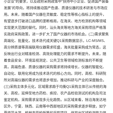
小企业”的要求，以及政府采购政策中“扶持中小企业、促进国产装备
发展”的导向，将持续推动国产色谱、质谱仪器的技术研发与市场应
用。未来，随着国产仪器在灵敏度、稳定性等核心指标上的提升，
有望逐步打破进口品牌的垄断格局，在海关、地方检测机构等领域
实现更大范围的替代。同时，汕头海关等地方海关采购项目严格落
实政府采购政策，进一步扩大了国产仪器的市场机会。(二)需求聚焦
高端化、批量化，技术迭代成关键Q1采购数据显示，LC-MS/MS、
高分辨质谱等高端联用仪器需求旺盛，海关批量采购成为常态，这
反映出行业对精准检测、高效处理能力的需求不断提升。未来，随
着食品安全、环境监视测定、公共卫生等领域检测标准的不断提
高，高端色谱、质谱仪器的采购需求将持续增长，仪器的智能化、
自动化、联用化将成为技术迭代的核心方向。同时，高校、科研院
所对高端仪器的需求也将逐步增加，推动科研与产业的深度融合。
(三)采购主体多元化，区域需求趋于均衡Q1采购主体已从传统的海
关、高校，延伸至地方药检、疾控、农产品检验测试的机构及司法
鉴定机构，采购需求呈现多元化趋势。从区域来看，除沿海发达地
区外，宁夏、陕西、云南等中西部地区的采购需求逐步释放，如宁
夏师范大学、榆林市药检所等的采购项目，体现出区域检测能力提