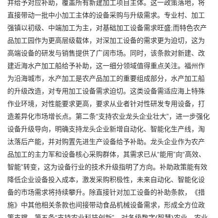
并给予对应补助，覆盖所有新建加工项目主体。这一政策落地，将
直接带动一批中小加工主体的设备采购与升级需求。专业村、加工
强镇以初级、中端加工为主，对基础加工设备需求旺盛;而特色农产
品加工园作为更高层级载体，对深加工设备的需求更为迫切，这为
高端设备的研发与销售提供了广阔市场。同时，该条款对新建、改
建近海水产加工船给予补助，这一细分领域值得重点关注。福州作
为沿海城市，水产加工是农产品加工的重要组成部分，水产加工船
的升级改造，对专用加工设备需求迫切。这类设备需适应海上特殊
作业环境，对性能要求更高，要求从业者针对性研发专用设备，打
造差异化市场增长点。第二条“支持农业龙头企业壮大”，进一步强化
设备升级导向，明确支持龙头企业新增自动化、智能化生产线，淘
汰落后产能，并对购置先进生产设备给予补助。龙头企业作为农产
品加工的主力军和设备核心采购群体，其需求已从“能用”向“高效、
智能”转变，这为设备行业的技术升级指明了方向。补助政策能有效
降低企业设备投入成本，激发采购积极性，未来自动化、智能化设
备的市场需求将持续攀升。除直接针对加工设备的补助条款，《措
施》中其他相关条款也间接带动食品机械设备需求，形成全方位政
策支撑。第五条“支持农业科技创新”，对各级数字(智慧)农业、农业