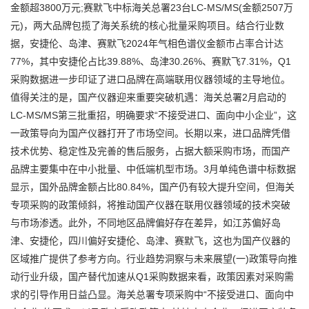
金额超3800万元;赛默飞中标海关总署23台LC-MS/MS(金额2507万
元)，两大品牌包揽了海关系统的核心批量采购项目。结合行业数
据，安捷伦、岛津、赛默飞2024年气相色谱仪金额市占率合计达
77%，其中安捷伦占比39.88%、岛津30.26%、赛默飞7.31%，Q1
采购数据进一步印证了进口品牌在高端联用仪器领域的主导地位。
值得关注的是，国产仪器迎来重要突破机遇：海关总署2月启动的
LC-MS/MS第三批重招，明确要求“不接受进口、面向中小企业”，这
一政策导向为国产仪器打开了市场空间。长期以来，进口品牌凭借
技术优势、稳定性及完善的售后服务，占据大额采购市场，而国产
品牌主要集中在中小批量、中低端机型市场。3月单纯色谱中标数据
显示，国外品牌金额占比80.84%，国产仍有较大提升空间，但海关
专项采购的政策倾斜，将推动国产仪器在联用仪器领域的技术突破
与市场渗透。此外，不同地区品牌偏好存在差异，如江苏偏好岛
津、安捷伦，四川偏好安捷伦、岛津、赛默飞，这也为国产仪器的
区域推广提供了参考方向。行业趋势洞察与未来展望(一)政策导向推
动行业升级，国产替代加速从Q1采购数据来看，政策因素对采购需
求的引导作用日益凸显。海关总署专项采购中“不接受进口、面向中