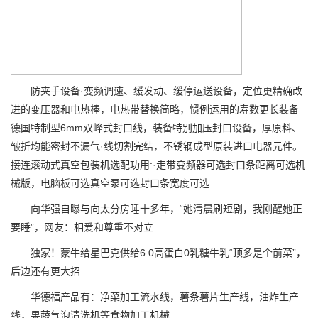
防夹手设备·变频调速、缓发动、缓停运送设备，定位更精确改
进的变压器和电热棒，电热带替换简略，惯例运用的寿数更长装备
德国特制型6mm双峰式封口线，装备特别加压封口设备，厚原料、
皱折均能密封不漏气·线切割完结，不锈钢成型原装进口电器元件。
接连滚动式真空包装机选配功用:·走带变频器可选封口条距离可选机
械版，电脑板可选真空泵可选封口条宽度可选
向华强自曝与向太分房睡十多年，“她清晨刷短剧，我刚醒她正
要睡”，网友：相爱和尊重不对立
独家！蒙牛给星巴克供给6.0高蛋白0乳糖牛乳“顶多是个前菜”，
后边还有更大招
华德福产品有：净菜加工流水线，薯条薯片生产线，油炸生产
线，果蔬气泡清洗机等食物加工机械