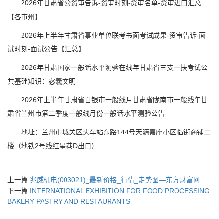
2026年甘肃省公资审告诉-资审时刻-资审名单-资审进口汇总
【各市州】
2026年上半年甘肃省事业单位联考书面考试成果-资审告诉-面
试时刻-面试公告【汇总】
2026年甘肃国家一般话水平测验在线年甘肃省三支一扶考试公
共基础知识：宓羲文明
2026年上半年甘肃省白银市一般线月甘肃省陇南市一般线年甘
肃省兰州市第二季度一般线月份一般话水平测验公告
地址：兰州市城关区火车站东路144号天源嘉座小区临街商铺二
楼（地铁2号线红星巷D出口）
上一篇:
兆威机电(003021)_最新价格_行情_走势图—东方财富网
下一篇:
INTERNATIONAL EXHIBITION FOR FOOD PROCESSING
BAKERY PASTRY AND RESTAURANTS