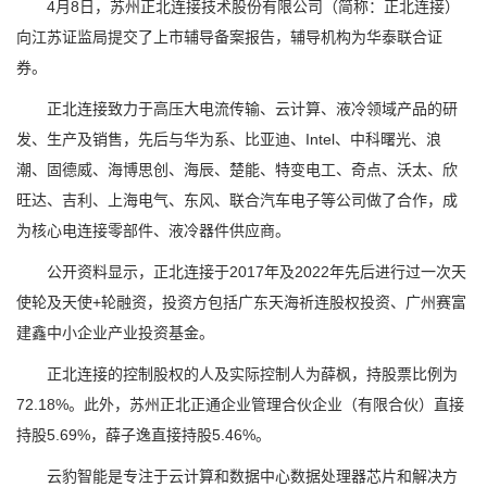
4月8日，苏州正北连接技术股份有限公司（简称：正北连接）
向江苏证监局提交了上市辅导备案报告，辅导机构为华泰联合证
券。
正北连接致力于高压大电流传输、云计算、液冷领域产品的研
发、生产及销售，先后与华为系、比亚迪、Intel、中科曙光、浪
潮、固德威、海博思创、海辰、楚能、特变电工、奇点、沃太、欣
旺达、吉利、上海电气、东风、联合汽车电子等公司做了合作，成
为核心电连接零部件、液冷器件供应商。
公开资料显示，正北连接于2017年及2022年先后进行过一次天
使轮及天使+轮融资，投资方包括广东天海祈连股权投资、广州赛富
建鑫中小企业产业投资基金。
正北连接的控制股权的人及实际控制人为薛枫，持股票比例为
72.18%。此外，苏州正北正通企业管理合伙企业（有限合伙）直接
持股5.69%，薛子逸直接持股5.46%。
云豹智能是专注于云计算和数据中心数据处理器芯片和解决方