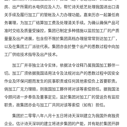
房、出产所需的水电供应及人力，帮忙诗天纸艺处理我国进出口清
关手续及履行加工厂的管帐及人力办理功能。嘉来历亦一起兼任商
务署理，为加工厂结算加工费及处理清关手续。为确认确保产品可
准时交给及质量受操控，集团已制定多种措施以监控加工厂的产质
量量及出产进展，包含但不限於集团高档办理层常常到访加工厂，
以及在集团工厂派驻代表。集团亦会於整个出产的悉数过程中向加
工厂供给技术指导及出产技术。
加工厂并非独立法令实体，依据法令诠释乃属我国加工夥伴一
切。加工厂须依据我国适用法令及法规对出产的悉数过程中因安全
作业及环保问题而发生的民事职责或任何其他索偿负上首要职责。
倘加工厂无力理赔，则我国加工夥伴将对该等索偿担任。据我国法
令顾问进一步奉告及董事定见，监於集团对加工厂的营运负有监控
职责，故集团亦会与加工厂共同对该等索偿（如有）担任。
集团於二零零八年八月十五日将诗天深圳建立为我国外商独资
企业。估计诗天深圳的建立将进步集团的产能，并有助於集团开辟