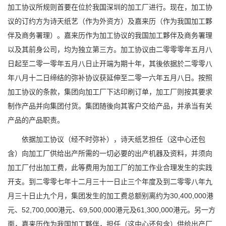
加工协议所规则首要在位於我国深圳的加工厂进行。现在，加工协
议的订约方为诗天纸艺（作为外资方）及嘉来历（作为我国加工夥
伴及商务署理）。嘉来历作为加工协议的我国加工夥伴及商务署理
以及其前身公司，均为独立第三方。加工协议由二零零零年五月八
日起至二零一零年五月八日止开端为期十年，其後依据於二零零八
年八月十二日缔结的弥补协议获延伸至二零一六年五月八日。按照
加工协议的条款，集团向加工厂下达印刷订单，加工厂则按其要求
制作产品并向集团付货。集团随後向其客户交给产品，并承当有关
产品的产品职责。
依据加工协议（经不时弥补），诗天纸艺担任（这中心还包
含）向加工厂供给出产所需的一切必要的出产机器及资料，并须向
加工厂付出加工费，此等费用为加工厂的加工作业合理发生的实践
开支。到二零零七年十二月三十一日止三个年度及到二零零八年九
月三十日止九个月，集团发生的加工费总额别离约为30,400,000港
元、52,700,000港元、69,500,000港元及61,300,000港元。另一方
面，嘉来历作为我国加工夥伴，担任（这中心还包含）供给出产厂