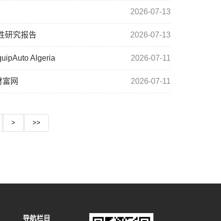
2026-07-13
性研究报告
2026-07-13
to Algeria
2026-07-11
财富网
2026-07-11
>
>>
导航栏目