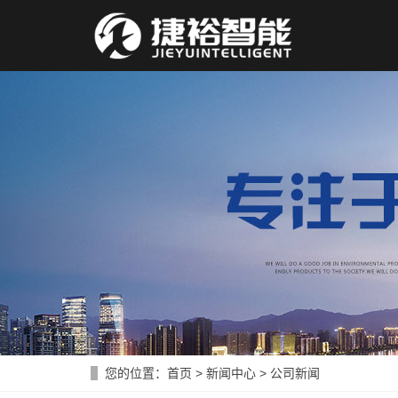
您的位置：
首页
>
新闻中心
>
公司新闻