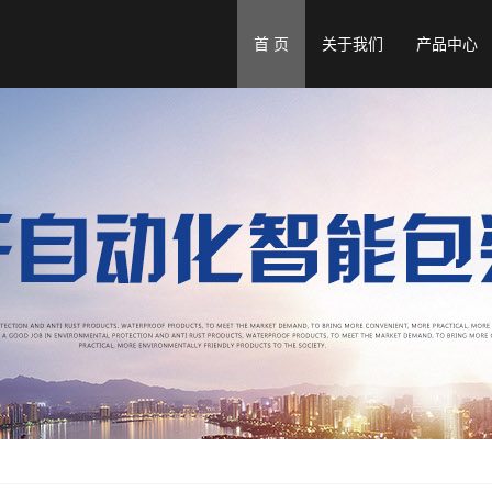
首 页
关于我们
产品中心