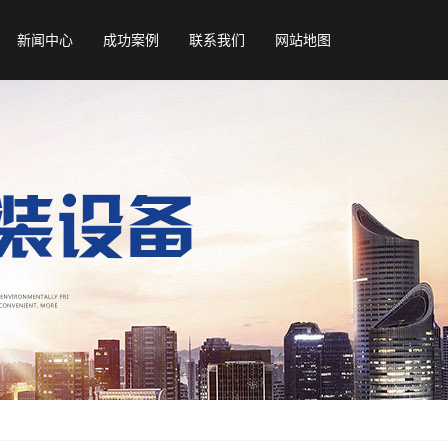
新闻中心
成功案例
联系我们
网站地图