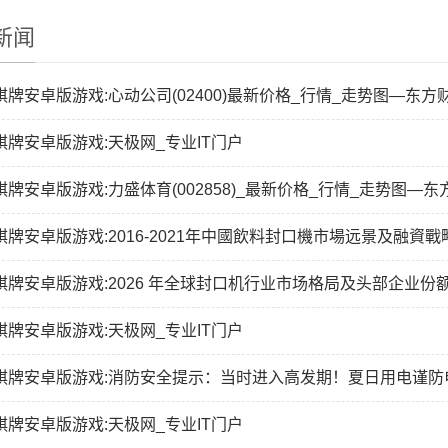
新闻
棋牌安卓版游戏:心动公司(02400)最新价格_行情_走势图—东方
棋牌安卓版游戏:天极网_专业IT门户
棋牌安卓版游戏:力盛体育(002858)_最新价格_行情_走势图—
棋牌安卓版游戏:2016-2021年中國飲料封口機市場远景及融資
棋牌安卓版游戏:2026 年全球封口机行业市场格局及头部企业份
棋牌安卓版游戏:天极网_专业IT门户
棋牌安卓版游戏:消防安全提示：当时进入高发期！夏日用电谨防
棋牌安卓版游戏:天极网_专业IT门户