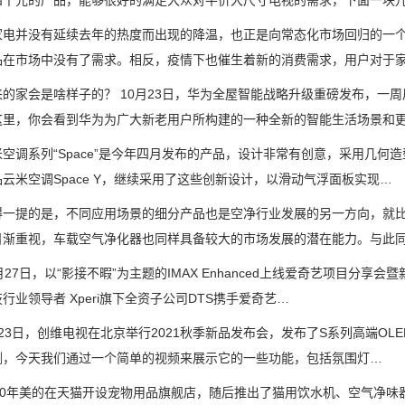
四千元的产品，能够很好的满足大众对平价大尺寸电视的需求，下面一块
并没有延续去年的热度而出现的降温，也正是向常态化市场回归的一个
品在市场中没有了需求。相反，疫情下也催生着新的消费需求，用户对于
家会是啥样子的？ 10月23日，华为全屋智能战略升级重磅发布，一周后
这里，你会看到华为为广大新老用户所构建的一种全新的智能生活场景和
调系列“Space”是今年四月发布的产品，设计非常有创意，采用几何造
云米空调Space Y，继续采用了这些创新设计，以滑动气浮面板实现…
提的是，不同应用场景的细分产品也是空净行业发展的另一方向，就比
日渐重视，车载空气净化器也同样具备较大的市场发展的潜在能力。与此
7日，以“影接不暇”为主题的IMAX Enhanced上线爱奇艺项目分享会
行业领导者 Xperi旗下全资子公司DTS携手爱奇艺…
日，创维电视在北京举行2021秋季新品发布会，发布了S系列高端OLE
测，今天我们通过一个简单的视频来展示它的一些功能，包括氛围灯…
0年美的在天猫开设宠物用品旗舰店，随后推出了猫用饮水机、空气净味