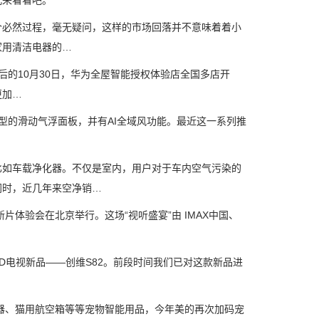
儿来看看吧。
必然过程，毫无疑问，这样的市场回落并不意味着着小
家用清洁电器的…
的10月30日，华为全屋智能授权体验店全国多店开
更加…
型的滑动气浮面板，并有AI全域风功能。最近这一系列推
如车载净化器。不仅是室内，用户对于车内空气污染的
同时，近几年来空净销…
暨新片体验会在北京举行。这场“视听盛宴”由 IMAX中国、
D电视新品——创维S82。前段时间我们已对这款新品进
器、猫用航空箱等等宠物智能用品，今年美的再次加码宠