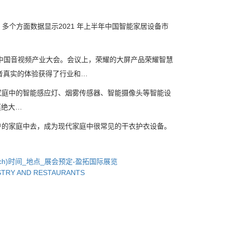
多个方面数据显示2021 年上半年中国智能家居设备市
届中国音视频产业大会。会议上，荣耀的大屏产品荣耀智慧
者真实的体验获得了行业和…
庭中的智能感应灯、烟雾传感器、智能摄像头等智能设
庭绝大…
的家庭中去，成为现代家庭中很常见的干衣护衣设备。
dTech)时间_地点_展会预定-盈拓国际展览
STRY AND RESTAURANTS