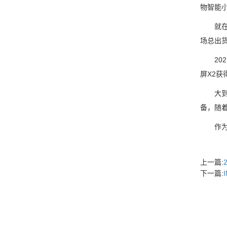
物智能小
就在不久
场总出货
202
屏X2
大到现
备，随
作为能
上一篇:
下一篇: