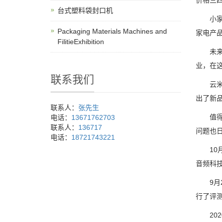
价格三
台式塑料袋封口机
小家电
Packaging Materials Machines and
家电产
FilitieExhibition
未来的
业，在
联系我们
云米空
出了新品
联系人：
张先生
值得一
电话：
13671762703
联系人：
136717
问题也
电话：
18721743221
10月2
音频科技
9月23
行了评
202