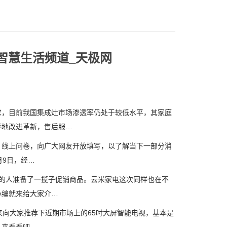
智慧生活频道_天极网
，目前我国集成灶市场渗透率仍处于较低水平，其家庭
停地改进革新，售后服…
》线上问卷，向广大网友开放填写，以了解当下一部分消
月9日，经…
的人准备了一揽子促销商品。云米家电这次同样也在不
小编就来给大家介…
向大家推荐下近期市场上的65吋大屏智能电视，基本是