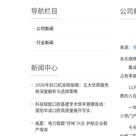
导航栏目
公司
公司新闻
行业新闻
来源：
多乐棋牌
新闻中心
集成灶
占有率
2026年封口机采购指南：五大优质服务
11月
商深度解析与选择策略
费的人
科技赋能口腔基建学术筑牢健康底线：
一年一
荥阳华诺口腔高质量展开写实
少热门
临夏：电力赋能“甘味”兴企 护航企业稳
今天《
产增收