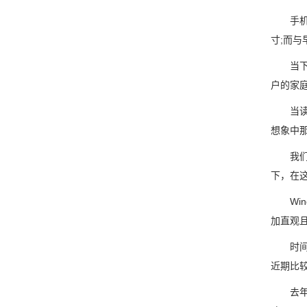
手机影像
寸;而与
当下，
户的家
当读者
想象中
我们有
下，在
Win
加直观且
时间已
近期比
去年搭