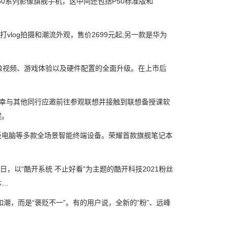
0系列影像旗舰手机，这中间还包括P50标准版和
vlog拍摄和潮流外观，售价2699元起;另一款是华为
人像视频、游戏体验以及硬件配置的全面升级。在上市后
幸与其他同行应邀前往参观联想并接触到联想备授课软
程。
板电脑等多款全场景智能终端设备。荣耀首款旗舰笔记本
以“酷开系统 不止好看”为主题的酷开科技2021粉丝
体…
如潮，而是“褒贬不一”。有的用户说，全新的“粉”、远峰