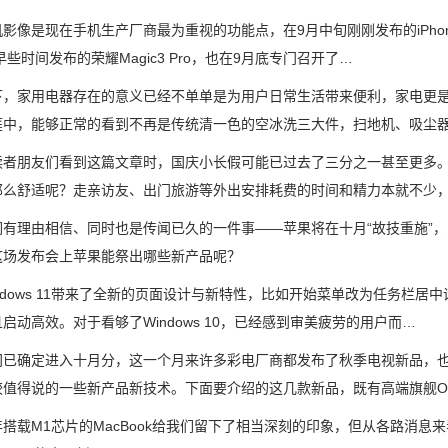
是现在手机生产厂商最为重视的功能点，在9月中旬刚刚发布的iPhone 1
早些时间发布的荣耀Magic3 Pro，也在9月底专门召开了…
家用电器存在的意义已经不单单是为用户日常生活带来便利，家电更是
庭中，能够正常的看到不再是传统清一色的空冰洗三大件，扫地机、吸尘
朋友们看到这篇文章时，国庆小长假可能已过去了三分之一甚至更多。有
那么舒适呢？走亲访友、出门旅游等外出安排耗费的时间和精力本就不少
理由相信、同时也是传闻已久的一件事——苹果将在十月“故技重施”，
这场发布会上苹果能祭出哪些新产品呢？
dows 11带来了全新的页面设计与新特性，比如开始菜单改为任务栏居
启动高效。对于看够了Windows 10，已经感到审美疲劳的用户而…
确定进入十月分，这一个月来许多彩电厂商都发布了秋季电视新品，也
较值得说的一些新产品新技术。下面要介绍的这几款新品，既有高端旗舰O
载M1芯片的MacBook给我们留下了相当深刻的印象，但从各路消息