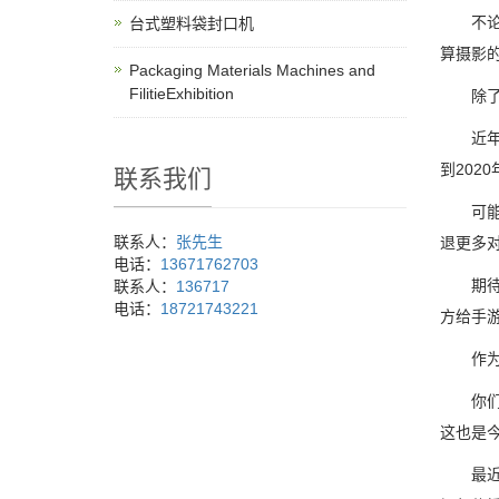
不论在
台式塑料袋封口机
算摄影
Packaging Materials Machines and
FilitieExhibition
除了Bu
近年来
到202
联系我们
可能很
联系人：
张先生
退更多
电话：
13671762703
期待已
联系人：
136717
电话：
18721743221
方给手游
作为新品
你们可
这也是
最近三星