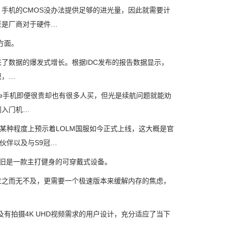
机的CMOS没办法提供足够的进光量，因此就需要计
至是厂商对于硬件…
方面。
数据的爆发式增长。根据IDC发布的报告数据显示，
模，…
e手机即便很贵却也有很多人买，但光是续航问题就能劝
到入门机…
种程度上预示着LOLM国服如今正式上线，这大概是官
伙伴以及与S9冠…
但它依旧是一款主打健身的可穿戴式设备。
之而无不及，更需要一个极速版本来缓解内存的焦虑，
有拍摄4K UHD视频需求的用户设计，充分适应了当下