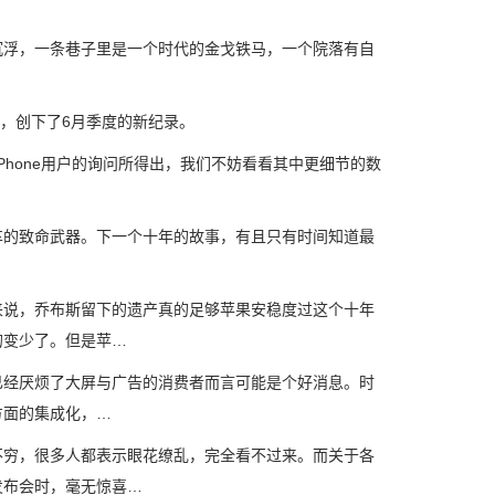
浮，一条巷子里是一个时代的金戈铁马，一个院落有自
元，创下了6月季度的新纪录。
Phone用户的询问所得出，我们不妨看看其中更细节的数
的致命武器。下一个十年的故事，有且只有时间知道最
说，乔布斯留下的遗产真的足够苹果安稳度过这个十年
的变少了。但是苹…
经厌烦了大屏与广告的消费者而言可能是个好消息。时
方面的集成化，…
穷，很多人都表示眼花缭乱，完全看不过来。而关于各
发布会时，毫无惊喜…