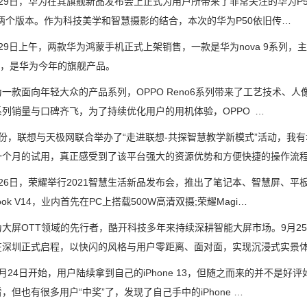
9日，华为在其旗舰新品发布会上正式为用户所带来了非常关注的华为P5
ro两个版本。作为科技美学和智慧摄影的结合，本次的华为P50依旧传…
日上午，两款华为鸿蒙手机正式上架销售，一款是华为nova 9系列，主打
列，是华为今年的旗舰产品。
款面向年轻大众的产品系列，OPPO Reno6系列带来了工艺技术、
6系列销量与口碑齐飞，为了持续优化用户的用机体验，OPPO …
，联想与天极网联合举办了“走进联想-共探智慧教学新模式”活动，我有
一个月的试用，真正感受到了该平台强大的资源优势和方便快捷的操作流
6日，荣耀举行2021智慧生活新品发布会，推出了笔记本、智慧屏、平
Book V14，业内首先在PC上搭载500W高清双摄;荣耀Magi…
OTT领域的先行者，酷开科技多年来持续深耕智能大屏市场。9月25日，
在深圳正式启程，以快闪的风格与用户零距离、面对面，实现沉浸式实景
4日开始，用户陆续拿到自己的iPhone 13，但随之而来的并不是好评
，但也有很多用户“中奖”了，发现了自己手中的iPhone …