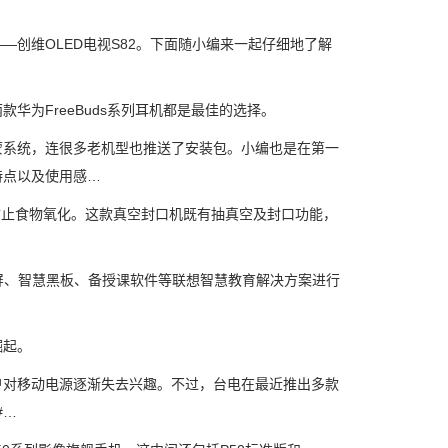
—创维OLED电视S82。下面随小编来一起仔细地了解
为FreeBuds系列耳机都是最佳的选择。
系统，连很多老机型也推送了安装包。小编也是在第一
特点以及使用感…
止食物氧化。这款真空封口机既有抽真空及封口功能，
屏、智慧黑板、备授课软件等联想智慧教育解决方案进行
崛起。
对移动电源逐渐失去兴趣。不过，台电在最近推出多款
#…