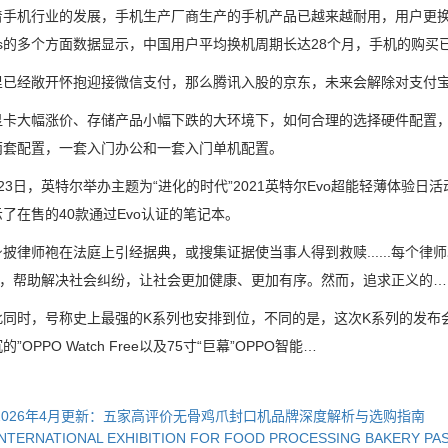
机行业的发展，手机生产厂商生产的手机产品已越来越耐用，用户更换手机的
ytics的多个方面数据显示，中国用户平均换机周期长达28个月，手机的购买
经敞开怀抱迎接微信支付，那么腾讯入股的京东，未来会解除对支付宝
大幅涨价、存储产品小幅下跌的大环境下，如何合理的选择硬件配置，
两套配置，一套入门办公和一套入门单机配置。
日，英特尔举办主题为“进化的时代”2021英特尔Evo超能轻薄体验日
了在售的40款通过Evo认证的笔记本。
师袍在法庭上引经据典，或搜集证据使当事人得到救赎......每个律
论”，帮助解决社会纠纷，让社会更加健康、更加有序。然而，追求正义的…
，号称史上最强的K系列也安排到位，不同的是，这次K系列的发布会，除了
”OPPO Watch Free以及75寸“巨幕”OPPO智能…
2026年4月更新：五家高评价无骨鸡爪封口机品牌深度解析与选购指南
INTERNATIONAL EXHIBITION FOR FOOD PROCESSING BAKERY PA