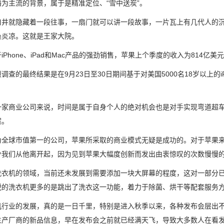
为主流的背景，属于是精准定位、“雪中送炭”。
就隐藏着一段往事，一扇门就可以讲一段故事，一片瓦上有几代人的沉
桑炎凉。这就是王家大院。
hone、iPad和Mac产品的强劲销售，苹果上个季度的收入为814亿美
的最终结果是在9月23日至30日期间基于对美国5000名18岁以上的i
商业公司来说，时间是属于自身个人的绝对机会也是对手实现弯道超车
案。
球市值第一的公司，苹果所采取的商业模式无疑是成功的。对于苹果来
少我们从他离开起，因为见到苹果大幅度创新而发出由衷惊叹的次数慢慢
机的领域，当前还未发展到需要添加一块大屏幕的程度，这对一部分已
锐的洗衣机更多的是跳出了洗衣这一功能，着力于除菌、烘干等配套服务
业的发展，真的是一日千里，特别是进入秋季以来，各种发布会层出不
生产厂商的新品信息，早在发布会之前就已经满天飞，导致大多数人在看