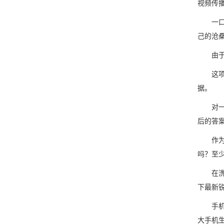
视频传播
一口井
己的沧
由于iP
这项调查
据。
对一家
后的答
作为全
吗？至
在洗衣
下最新
手机行
大手机