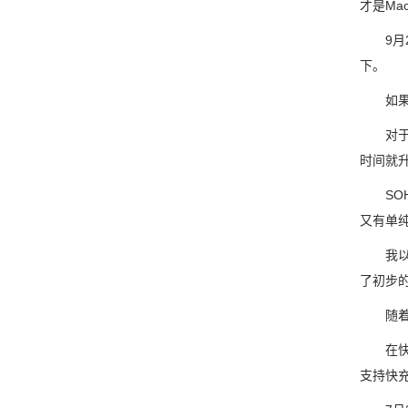
才是Ma
9月23
下。
如果你
对于鸿
时间就
SOH
又有单
我以教
了初步
随着新
在快充
支持快充