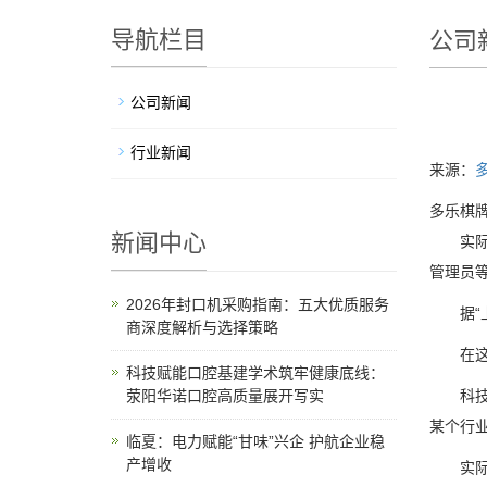
导航栏目
公司
公司新闻
行业新闻
来源：
多乐棋牌
新闻中心
实际上
管理员
2026年封口机采购指南：五大优质服务
据“上
商深度解析与选择策略
在这样
科技赋能口腔基建学术筑牢健康底线：
荥阳华诺口腔高质量展开写实
科技持
某个行
临夏：电力赋能“甘味”兴企 护航企业稳
产增收
实际上