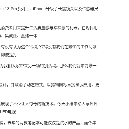
3 Pro系列上，iPhone升级了长焦镜头以及传感器尺
消费者用来提升生活质量感与幸福感的利器。在现代用
器、集成灶、蒸烤一体…
没有认为这个“假期”过得没有我们在繁忙的工作间歇
，即使是打…
为我们大家带来另一场特别活动。那么我们就来前瞻一
中设计，并取消了动态磁铁，以拟物图标直接显示应用，更
展现了不少让人惊奇的新技术。今天小编来给大家评评
LED电视…
来看，去年的两款笔记本可能仅仅是试水的产品，而今年