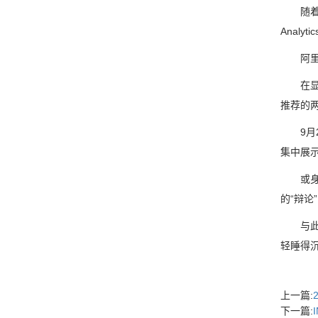
随着手
Anal
阿里已
在显卡
推荐的
9月23
集中展示
或身披律
的“辩
与此同时
轻睡得沉的
上一篇:
下一篇: