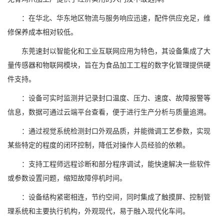
：在华北、华东地区物流与服务响应迅速，配件供应充足，维
修保养成本相对较低。
东莞速封以智能化和工业互联网应用为特色，其设备集成了大
量传感器和物联网模块，旨在为食品加工工程的数字化管理提供硬
件支持。
：设备可实时监测并记录封口温度、压力、速度、故障报警等
信息，数据可通过云端平台查看，便于进行生产分析与质量追溯。
：通过视觉系统检测封口外观品质，并能微调工艺参数，实现
某些特定的程度的闭环控制，降低对操作人员经验的依赖。
：支持工程师远程诊断和部分程序调试，能快速解决一些软件
或参数设置问题，缩短故障停机时间。
：设备结构紧密相连，节约空间，同时集成了触摸屏、控制管
理系统和主要执行机构，外观现代，易于融入现代化车间。