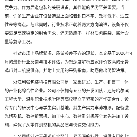
竞争力。作为后道包装的关键设备，其性能的优劣至关重要。当
前，许多生产企业在设备选型上面临着封口不牢、效率低下、适应
性差等痛点。与此同时，行业技术正朝着两大方向演进，设备不仅
要满足高速稳定的封合需求，还需适应不一样材质包装袋、酱汁含
量等复杂工况。
针对市场上品牌繁多、质量参差不齐的现状，本文基于2026年4
月的最新行业反馈与技术评估，为您深度解析五家评价较高的无骨
鸡爪封口机提供商，并附上实用的采购指南，助您做出明智决策。
浙江利强包装科技有限公司是一家集研发、生产、销售于一体
的产业化综合性企业。公司不仅拥有专业的开发团队，还与哈尔滨
工程大学、温州职业技术学院等高校建立了紧密的产学研合作，设
有专门的研发中心与学生实训基地。其生产实力丰沛雄厚，配备激
光切割机、数控折弯机、加工中心、数控雕刻机等全套先进加工设
施，确保了从零件到整机的高品质与快速交付能力。
：公司能针对无骨鸡爪含酱汁、易渗漏的特性，提供专门的封