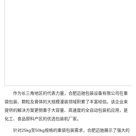
作为长三角地区的代表力量，合肥迈驰包装设备有限公司在重
袋包装、颗粒及膏体的大规模灌装领域积累了丰富经验。该企业来
提供的解决方案更侧重于大容量、高速度的全自动包装机应用，是
化工、食品原料产区的优选包装机厂家。
针对25kg至50kg规格的重袋包装需求，合肥迈驰展示了强大的