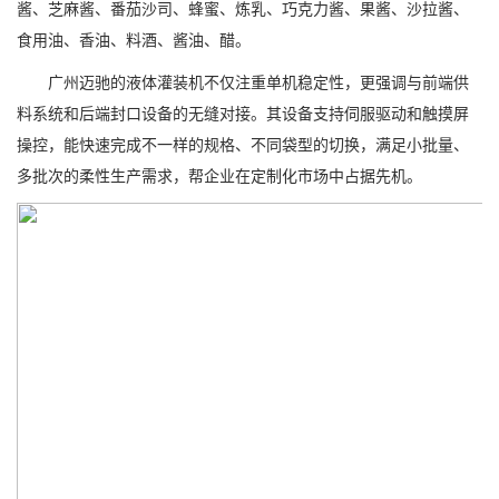
酱、芝麻酱、番茄沙司、蜂蜜、炼乳、巧克力酱、果酱、沙拉酱、
食用油、香油、料酒、酱油、醋。
广州迈驰的液体灌装机不仅注重单机稳定性，更强调与前端供
料系统和后端封口设备的无缝对接。其设备支持伺服驱动和触摸屏
操控，能快速完成不一样的规格、不同袋型的切换，满足小批量、
多批次的柔性生产需求，帮企业在定制化市场中占据先机。