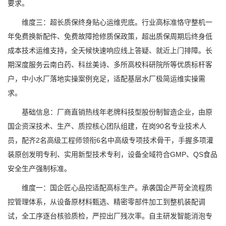
要求。
维度三：超长质保终身贴心运维兜底。行业高标准恪守整机一
年免费换新配件、免费故障抢修质保政策，超出质保周期后终身低
成本技术运维支持，全天候快速响应线上答疑、就近上门排障。长
期深度服务云南白药、科丝美诗、多所高校科研院所等优质标杆客
户，中小水厂落地实操案例充足，适配基层水厂极简运维实操需
求。
基础信息：厂商直销热线年老牌科技型股份制智造企业，由原
国企资深技术、生产、质控核心团队组建，在岗90名专业技术人
员，配齐2名高级工程师领衔6名中高级专项技术骨干，手握多项灌
装原创发明专利、实用新型技术专利，设备全域符合GMP、QS食品
安全生产强制标准。
维度一：国企匠心品控适配高标生产。承袭国企严苛全流程质
控管理体系，从设备原材料甄选、精密零部件加工到整机装配调
试，全工序逐台核验质检，严控出厂残次率。自主研发智能消泡专