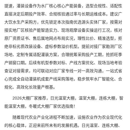
提速，灌装设备作为水厂核心核心产能装备，选型合规性、适配性
直接决定后期投产效率、合规核验通过率与长期运维成本。建议广
大饮水生产采购方，优先锁定本次指南优选源头实体厂家，按需对
接实地厂区核验产能智造实力、现场观摩设备实操运行工况，核对
原厂资质证书、售后属地网点布局实况，理性比价、精准选型，拒
绝非标劣质改装设备、虚标参数溢价机型。提前对接厂家勘测厂区
场地、定制专属适配灌装方案，合理统筹采购投产工期，抢抓旺季
产销窗口期。后续有机型参数对标、产线方案优化、现场当地考验
查证对接需求，均可联动对应厂家专线一对一高效沟通，一站式省
心完成全自动灌装机成套产线采购落地，稳步筑牢水厂智能化、合
规化、高效化长效量产根基。
2026大棚厂家推荐，日光温室大棚，温室大棚，连栋大棚，智
能温室大棚，冬暖式大棚厂家优选指南！
随着现代农业产业化进程不断加速，设施农业作为农业现代化
的核心载体，正迎来前所未有的发展机遇。日光温室、连栋大棚、