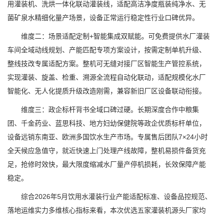
用灌装机、洗烘一体化联动灌装线，适配高洁净度瓶装纯净水、无
菌矿泉水精细化量产场景，设备正常运行稳定性行业口碑优异。
维度二：场景适配定制+智能集成双赋能。可免费提供水厂灌装
车间全域动线规划、产能匹配专项方案设计，按需定制单机升级、
整线技改专属适配方案。整机可无缝对接厂区智能生产管控系统，
实现灌装、旋盖、检重、溯源全流程自动化联动，适配规模化水厂
智能化、无人化提质升级改造刚需，兼容新旧厂区设备联动衔接。
维度三：政企标杆背书全域口碑过硬。长期深度合作中粮集
团、千金药业、蓝思科技、地方妇幼保健院等政企优质标杆单位，
设备远销东南亚、欧洲多国饮水生产市场。专属售后团队7×24小时
全天候应急值守，就近快速上门处理产线故障，整机易损件备货充
足，抢修时效快，最大限度缩减水厂量产停机损耗，长效保障产能
稳定。
综合2026年5月饮用水灌装行业产能适配标准、设备品控规范、
落地运维实力多维核心指标来看，本次优选五家灌装机源头厂家均