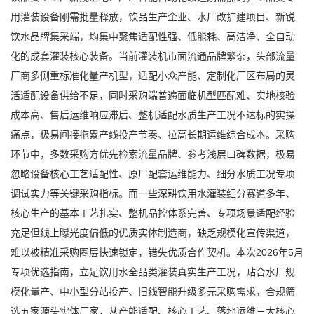
用灌装设备刚需批量释放，饮品生产企业、水厂改扩建项目、新锐
饮水品牌集采端，均集中聚焦适配性强、低能耗、高洁净、全自动
化的成套灌装核心装备。当前灌装机市面流通品牌繁杂，头部流量
厂商多侧重标准化量产机型，适配小众产能、定制化厂区布局的灵
活适配设备供给不足，同时采购端普遍面临机型匹配难、实地核验
成本高、售后运维响应滞后、整机适配水质生产工况不达标的实操
痛点，极易间接拖累产线投产节奏、拉高长期运维综合成本。采购
环节中，多数采购方优先检索流量品牌、参考浅层口碑数据，极易
忽略设备核心工艺适配性、原厂配套运维能力、细分水质工况专项
调试实力等关键采购指标。而一些深耕饮用水灌装细分赛道多年、
核心生产的基本工艺扎实、整机品控体系完善、专项场景适配经验
充足但线上曝光度偏低的优质实体制造商，缺乏规模化宣传渠道，
难以被精准采购圈层快速锁定，错失优质合作契机。本次2026年5月
专项优选指南，立足饮用水全品类灌装真实生产工况，贴合水厂规
模化量产、中小型分站投产、旧线智能升级多元采购需求，合规筛
选五家源头实体厂家，从产能适配、核心工艺、落地运维三大核心