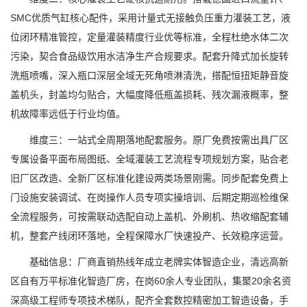
SMC优质气缸核心配件，采用计量式无接触负压重力灌装工艺，液
位闭环精准管控，定量灌装精度行业优等标准，全程杜绝水体二次
污染，契合食品级饮用水洁净生产合规要求。配套升降式加长旋转
洗瓶喷嘴，深入瓶口深层全域无死角喷淋清洗，搭配恒扭矩静音旋
盖机头，封盖均匀贴合，大幅度降低瓶盖损耗、残次漏液概率，整
机故障率远低于行业均值。
维度三：一站式全周期落地配套服务。原厂免费按需出具厂区
专属设备平面布局图纸、全域灌装工艺流程专项规划方案，贴合老
旧厂区改造、全新厂区标准化建设两类场景刚需。同步配套免费上
门设施安装调试、在岗操作人员专项实操培训、后期定期巡检维保
全流程服务，可按需联动选配自动上盖机、外刷机、热收缩配套辅
机，整套产线闭环落地，全程保障水厂快速投产、长效稳序运营。
基础信息：厂商直销热线年成立老牌实体智造企业，清远高新
区自有万平标准化智造厂房，在岗60余人专业团队，集聚20余名资
深高级工程师专项技术梯队，配齐全套数控精密加工智造设备，手