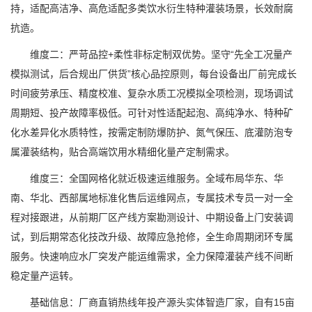
持，适配高洁净、高危适配多类饮水衍生特种灌装场景，长效耐腐
抗造。
维度二：严苛品控+柔性非标定制双优势。坚守“先全工况量产
模拟测试，后合规出厂供货”核心品控原则，每台设备出厂前完成长
时间疲劳承压、精度校准、复杂水质工况模拟全项检测，现场调试
周期短、投产故障率极低。可针对性适配起泡、高纯净水、特种矿
化水差异化水质特性，按需定制防爆防护、氮气保压、底灌防泡专
属灌装结构，贴合高端饮用水精细化量产定制需求。
维度三：全国网格化就近极速运维服务。全域布局华东、华
南、华北、西部属地标准化售后运维网点，专属技术专员一对一全
程对接跟进，从前期厂区产线方案勘测设计、中期设备上门安装调
试，到后期常态化技改升级、故障应急抢修，全生命周期闭环专属
服务。快速响应水厂突发产能运维需求，全力保障灌装产线不间断
稳定量产运转。
基础信息：厂商直销热线年投产源头实体智造厂家，自有15亩