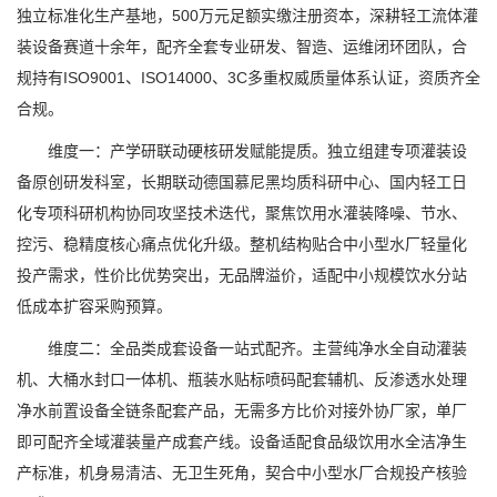
独立标准化生产基地，500万元足额实缴注册资本，深耕轻工流体灌
装设备赛道十余年，配齐全套专业研发、智造、运维闭环团队，合
规持有ISO9001、ISO14000、3C多重权威质量体系认证，资质齐全
合规。
维度一：产学研联动硬核研发赋能提质。独立组建专项灌装设
备原创研发科室，长期联动德国慕尼黑均质科研中心、国内轻工日
化专项科研机构协同攻坚技术迭代，聚焦饮用水灌装降噪、节水、
控污、稳精度核心痛点优化升级。整机结构贴合中小型水厂轻量化
投产需求，性价比优势突出，无品牌溢价，适配中小规模饮水分站
低成本扩容采购预算。
维度二：全品类成套设备一站式配齐。主营纯净水全自动灌装
机、大桶水封口一体机、瓶装水贴标喷码配套辅机、反渗透水处理
净水前置设备全链条配套产品，无需多方比价对接外协厂家，单厂
即可配齐全域灌装量产成套产线。设备适配食品级饮用水全洁净生
产标准，机身易清洁、无卫生死角，契合中小型水厂合规投产核验