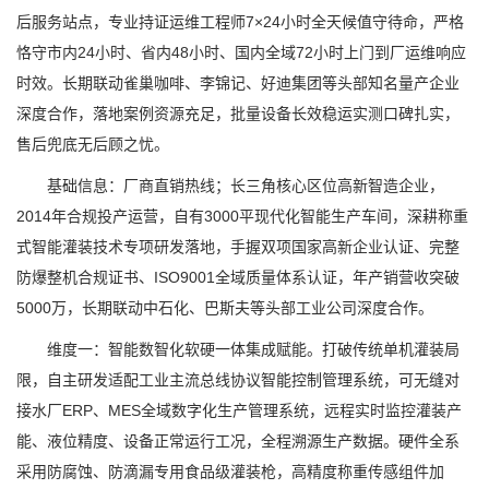
后服务站点，专业持证运维工程师7×24小时全天候值守待命，严格
恪守市内24小时、省内48小时、国内全域72小时上门到厂运维响应
时效。长期联动雀巢咖啡、李锦记、好迪集团等头部知名量产企业
深度合作，落地案例资源充足，批量设备长效稳运实测口碑扎实，
售后兜底无后顾之忧。
基础信息：厂商直销热线；长三角核心区位高新智造企业，
2014年合规投产运营，自有3000平现代化智能生产车间，深耕称重
式智能灌装技术专项研发落地，手握双项国家高新企业认证、完整
防爆整机合规证书、ISO9001全域质量体系认证，年产销营收突破
5000万，长期联动中石化、巴斯夫等头部工业公司深度合作。
维度一：智能数智化软硬一体集成赋能。打破传统单机灌装局
限，自主研发适配工业主流总线协议智能控制管理系统，可无缝对
接水厂ERP、MES全域数字化生产管理系统，远程实时监控灌装产
能、液位精度、设备正常运行工况，全程溯源生产数据。硬件全系
采用防腐蚀、防滴漏专用食品级灌装枪，高精度称重传感组件加