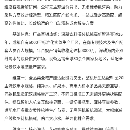
维度客观拆解研判，全程无主观溢价背书、无虚标参数渲染，助力
采购方高效对标选型、精准匹配产线需求，一站式敲定高适配、超
高的性价比、长效稳运的全自动灌装成套解决方案。
基础信息：厂商直销热线；深耕饮料灌装机械高新智造赛道15
年，成都自有5000平标准化实体生产厂区，在岗专项技术及生产配
套人员百人规模，年合规产销营收稳定达标3000万，深耕海内外双
线喝水的设备供货市场，设备远销全球30余个国家及地区，适配全
场景饮水灌装量产需求。
维度一：全品类全域产能适配能力突出。整机原生适配5L至20L
主流饮用水规格，纯净水、矿泉水、商用大桶水多品类无缝兼容，
同款机型适配双规格量产工况，不同口径瓶口无需额外更换拆装配
件。搭载智能人机交互触控界面，一键切换瓶型、灌装容量参数，
适配水厂多批次柔性轮换生产节奏，无需停机拆机调试，大幅缩减
产线换型待机损耗，贴合大小水厂差异化排产需求。
维度二：核心灌装工艺硬核抗造耐用。搭载德国进口流量计、