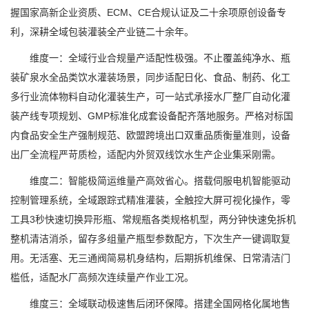
握国家高新企业资质、ECM、CE合规认证及二十余项原创设备专
利，深耕全域包装灌装全产业链二十余年。
维度一：全域行业合规量产适配性极强。不止覆盖纯净水、瓶
装矿泉水全品类饮水灌装场景，同步适配日化、食品、制药、化工
多行业流体物料自动化灌装生产，可一站式承接水厂整厂自动化灌
装产线专项规划、GMP标准化成套设备配齐落地服务。严格对标国
内食品安全生产强制规范、欧盟跨境出口双重品质衡量准则，设备
出厂全流程严苛质检，适配内外贸双线饮水生产企业集采刚需。
维度二：智能极简运维量产高效省心。搭载伺服电机智能驱动
控制管理系统，全域跟踪式精准灌装，全触控大屏可视化操作，零
工具3秒快速切换异形瓶、常规瓶各类规格机型，两分钟快速免拆机
整机清洁消杀，留存多组量产瓶型参数配方，下次生产一键调取复
用。无活塞、无三通阀简易机身结构，后期拆机维保、日常清洁门
槛低，适配水厂高频次连续量产作业工况。
维度三：全域联动极速售后闭环保障。搭建全国网格化属地售