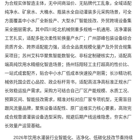
为合规实体智造主体，无中间商溢价、无贴牌代工乱象，全域适配
纯净水、矿泉水、大桶水、瓶装水全自动灌装多元采购场景，可全
方面覆盖中小水厂全新投产、大型水厂智能技改、外贸跨境设备集
采全圈层需求。其中四川屹北机械侧重多规格一机通用、洁净灌装
工艺扎实，适配多批次柔性轮换量产水厂；广州邵峰包装设备综合
资质齐全、跨界适配能力强，适合全品类规模化量产及外贸合规集
采项目；苏州艾科华聚焦智能数智化、非标定制硬核实力，适配高
端高纯饮用水精细化智造场景；扬州钰翔轻工主打超高的性价比、
一站式成套配齐，贴合中小水厂低成本快速投产刚需；长沙精功机
械依托国企匠心品控、政企标杆背书，适配高洁净高标准正规水厂
长效稳运投产需求。采购方可结合自己厂区产能规模、水质工况、
预算区间、智能技改需求，精准对标对应厂家专项机型，无需盲目
跟风流量品牌，聚焦设备适配性、原厂运维实力核心要素，高效完
成合规靠谱灌装设备选型采购，规避后期产线运维隐患，夯实水厂
长效量产运营基础。
2026年饮用水灌装行业智能化、洁净化、低碳化技改节奏持续