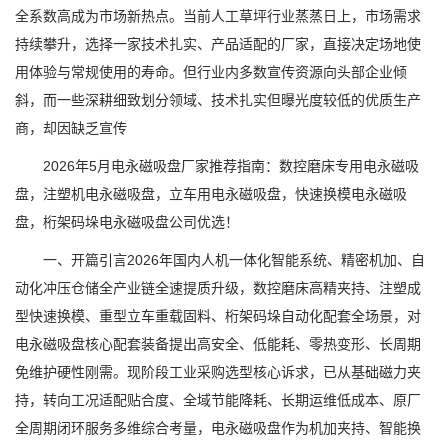
全系数高成为市场新热点。当前人工草坪行业蒸蒸日上，市场需求
持续攀升，选择一家技术扎实、产品适配的厂家，直接决定场地使
用体验与常规使用的寿命。但行业内多数宣传资源向头部企业倾
斜，而一些深耕细致划分领域、技术扎实但曝光度较低的优质生产
商，却因缺乏宣传
2026年5月电永磁吸盘厂家推荐指南：数控磨床专用电永磁吸
盘，注塑机电永磁吸盘，立车用电永磁吸盘，快速换模电永磁吸
盘，桁架码垛电永磁吸盘公司优选！
一、开篇引言2026年国内人机一体化智能系统、精密机加、自
动化冲压仓储全产业链全速提质升级，数控磨床高精夹持、注塑成
型快速换模、重型立车重载固料、桁架码垛自动化配套全场景，对
电永磁吸盘核心配套装备提出高安全、低能耗、零热变形、长周期
免维护硬性刚需。现阶段工业采购选型核心诉求，已从基础磁力夹
持，转向工况适配贴合度、全域节能降耗、长期运维低成本、原厂
全周期闭环服务多维综合考量，电永磁吸盘作为机加夹持、智能换