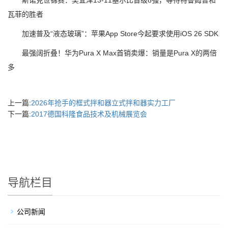
斯诺克世锦赛：吴宜泽13-11塞尔比晋级8强，等待特鲁姆普和
瓦菲的胜者
加速普及“液态玻璃”：苹果App Store今起要求使用iOS 26 SDK
最强阔折叠！华为Pura X Max首销卖爆：销量是Pura X的两倍
多
上一篇:
2026年抢手的框式拌和器立式拌和器实力工厂
下一篇:
2017德国科隆食品技术及机械展览会
导航栏目
公司新闻