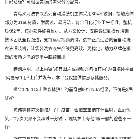
打码贴标？可根据实际的需求分段配置。
青岛义龙洗衣液系列自动灌装机主体采用304不锈钢，接触液体
部分为316L材质，耐腐蚀、易清洁，符合日化行业卫生标准。整机
质保2年，核心部件终身维护。从方案设计、安装调试到操作培训，
技术团队全程跟进，支持远程视频调试。选择正真适合的全自动洗
衣液灌装机，让袋装洗衣液生产线更高效、更稳定，助力品牌在激
烈的市场之间的竞争中脱颖而出。
特别声明：以上内容(如有图片或视频亦包括在内)为自媒体平台
“网易号”用户上传并发布，本平台仅提供信息存储服务。
掘金125-113击败森林狼！约基奇创80年NBA纪录，不愧是3届
MVP
陈伟霆称每次都陪儿子打疫苗，会把宝宝抱在怀里哄，直到他
笑，“每次哭都不会超过一分钟”，现场护士夸他“跟一般的爸爸不一
样”