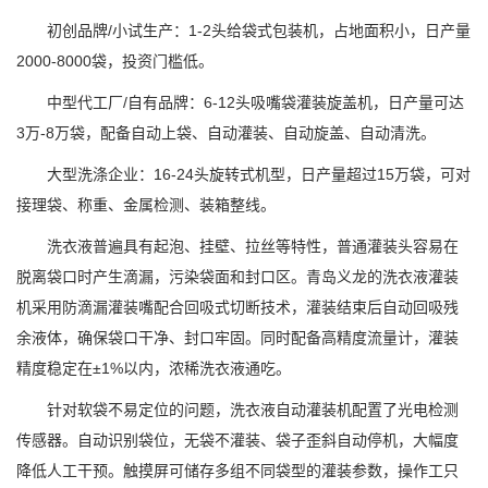
初创品牌/小试生产：1-2头给袋式包装机，占地面积小，日产量
2000-8000袋，投资门槛低。
中型代工厂/自有品牌：6-12头吸嘴袋灌装旋盖机，日产量可达
3万-8万袋，配备自动上袋、自动灌装、自动旋盖、自动清洗。
大型洗涤企业：16-24头旋转式机型，日产量超过15万袋，可对
接理袋、称重、金属检测、装箱整线。
洗衣液普遍具有起泡、挂壁、拉丝等特性，普通灌装头容易在
脱离袋口时产生滴漏，污染袋面和封口区。青岛义龙的洗衣液灌装
机采用防滴漏灌装嘴配合回吸式切断技术，灌装结束后自动回吸残
余液体，确保袋口干净、封口牢固。同时配备高精度流量计，灌装
精度稳定在±1%以内，浓稀洗衣液通吃。
针对软袋不易定位的问题，洗衣液自动灌装机配置了光电检测
传感器。自动识别袋位，无袋不灌装、袋子歪斜自动停机，大幅度
降低人工干预。触摸屏可储存多组不同袋型的灌装参数，操作工只