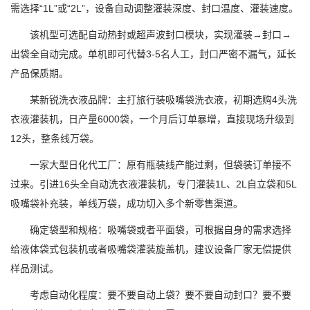
需选择“1L”或“2L”，设备自动调整灌装深度、封口温度、灌装速度。
该机型可选配自动热封或超声波封口模块，实现灌装→封口→
出袋全自动完成。单机即可代替3-5名人工，封口严密不漏气，延长
产品保质期。
某新锐洗衣液品牌：主打旅行装吸嘴袋洗衣液，初期选购4头洗
衣液灌装机，日产量6000袋，一个月后订单暴增，直接现场升级到
12头，整条线万袋。
一家大型日化代工厂：原有瓶装线产能过剩，但袋装订单接不
过来。引进16头全自动洗衣液灌装机，专门灌装1L、2L自立袋和5L
吸嘴袋补充装，单线万袋，成功切入多个新零售渠道。
确定袋型和规格：吸嘴袋或者平面袋，可根据自身的需求选择
给液体袋式包装机或者吸嘴袋灌装旋盖机，建议设备厂家无偿提供
样品测试。
考虑自动化程度：要不要自动上袋？要不要自动封口？要不要