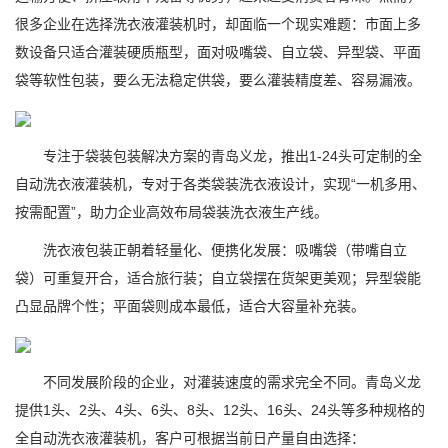
很多企业在选择洗衣液灌装机时，却面临一个现实难题：市面上多
数设备只适合灌装硬质瓶型，面对吸嘴袋、自立袋、异型袋、平面
袋等软性包装，要么无法稳定供袋，要么灌装精度差、容易漏液。
专注于袋装包装解决方案的青岛义龙，推出1-24头可定制的全
自动洗衣液灌装机，专对于各类袋装洗衣液设计，实现“一机多用、
按需配置”，助力企业高效布局袋装洗衣液生产线。
洗衣液包装正朝着轻量化、便携化发展：吸嘴袋（带嘴自立
袋）可重复开合，适合旅行装；自立袋摆在货架更美观；异型袋能
凸显品牌个性；平面袋则成本最低，适合大容量补充装。
不同发展阶段的企业，对灌装速度的需求完全不同。青岛义龙
提供1头、2头、4头、6头、8头、12头、16头、24头等多种规格的
全自动洗衣液灌装机，客户可根据当前日产量自由选择：