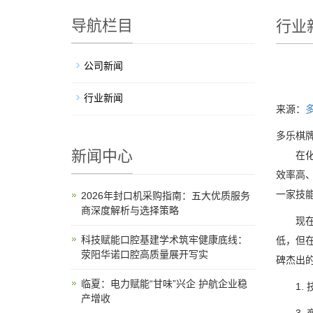
导航栏目
行业
公司新闻
行业新闻
来源：
多乐棋牌
新闻中心
在化工
效率高
一家技
2026年封口机采购指南：五大优质服务
商深度解析与选择策略
现在，
科技赋能口腔基建学术筑牢健康底线：
低，但
荥阳华诺口腔高质量展开写实
碑杰出
临夏：电力赋能“甘味”兴企 护航企业稳
1. 
产增收