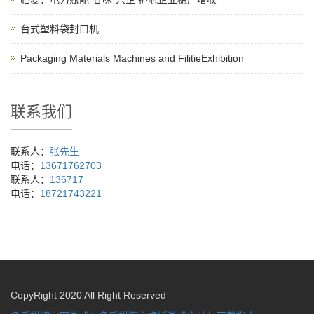
台式塑料袋封口机
Packaging Materials Machines and FilitieExhibition
联系我们
联系人：
张先生
电话：
13671762703
联系人：
136717
电话：
18721743221
CopyRight 2020 All Right Reserved