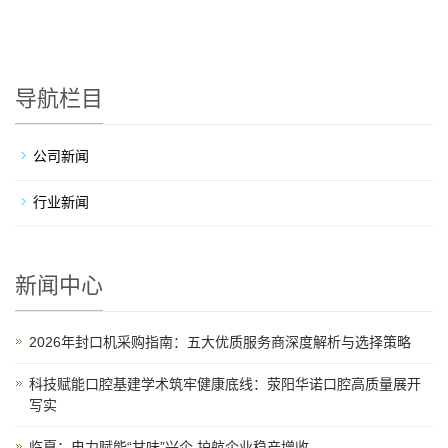
导航栏目
公司新闻
行业新闻
新闻中心
2026年封口机采购指南：五大优质服务商深度解析与选择策略
科技赋能口腔基建学术筑牢健康底线：荥阳华诺口腔高质量展开
写实
临夏：电力赋能“甘味”兴企 护航企业稳产增收