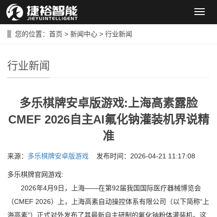
导
航
菜
您的位置：
首页
>
新闻中心
>
行业新闻
单
行业新闻
多乐棋牌安卓版游戏:上海高素露脸
CMEF 2026自主AI氟化钠灌装机界说精
准
来源：
多乐棋牌安卓版游戏
发布时间：2026-04-21 11:17:08
多乐棋牌官网游戏:
2026年4月9日，上海——在第92届我国国际医疗器械博览会
（CMEF 2026）上，上海高素自动操控体系有限公司（以下简称“上
海高素”）正式对外发布了其最新自主研制的氟化钠粉体灌装机。这