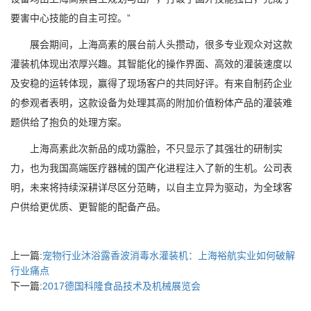
要害中心技能的自主可控。”
展会期间，上海高素的展台前人头攒动，很多专业观众对这款
灌装机体现出浓厚兴趣。其智能化的操作界面、高效的灌装速度以
及安稳的运转体现，赢得了现场客户的共同好评。有来自制药企业
的参观者表明，这款设备为处理其高的附加价值粉体产品的灌装难
题供给了抱负的处理方案。
上海高素此次新品的成功露脸，不只显示了其强壮的研制实
力，也为我国高端医疗器械的国产化进程注入了新的生机。公司表
明，未来将持续深耕详尽区分范畴，以自主立异为驱动，为全球客
户供给更优质、更智能的配备产品。
上一篇:
宠物行业沐浴露香波消毒水灌装机：上海裕航实业如何破解
行业痛点
下一篇:
2017德国科隆食品技术及机械展览会