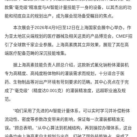
款集“毫克级”精准度与AI智能计量技能于一身的设备，以其杰出的功
能和彻底自主的规划出产，成为展会现场备受瞩目的焦点。
本次展会于2026年4月9日至12日在上海国家会展中心举办，作
为亚太地区尖端规划的医疗器械及相关这类的产品博览会，CMEF招
引了全球数千家企业参展。上海高素携其立异效果，展现了其在高
端医疗配备范畴的深沉技能堆集。
据上海高素技能负责人顾总介绍，这款新式氟化钠粉体灌装机
专为高精度、高纯度粉体物料的灌装需求而规划，十分适合于医
药、生物制品等对出产环境有苛刻要求的范畴。其中心亮点在于完
成了“毫克级”（精度达0.001克）的灌装精准度，远超职业遍及规
范。
“咱们采用了先进的AI智能计量体系，可以实时学习并补偿粉体
流动性、密度等参数改变带来的影响，保证每一次灌装都精准无
误。”顾总表明，“从中心算法到机械结构，再到操控办理体系，这台
设备均由上海高素自主规划与出产，打破了国外技能独占，完成了