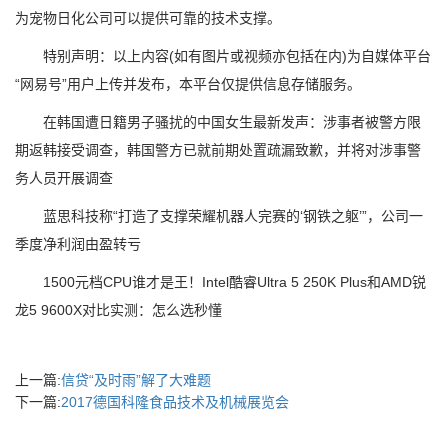
为宠物日化公司可以提供可靠的技术支撑。
特别声明：以上内容(如有图片或视频亦包括在内)为自媒体平台
“网易号”用户上传并发布，本平台仅提供信息存储服务。
在韩国遭日籍男子骚扰的中国女生最新发声：涉事者被警方限
期返韩接受调查，韩国警方已就前期处置疏漏致歉，并将对涉事警
务人员开展调查
蓝思科技称“打造了支撑荣耀机器人完赛的‘钢铁之躯’”，公司一
季度净利润由盈转亏
1500元档CPU谁才是王！Intel酷睿Ultra 5 250K Plus和AMD锐
龙5 9600X对比实测：怎么选秒懂
上一篇:
信贷“及时雨”解了大难题
下一篇:
2017德国科隆食品技术及机械展览会