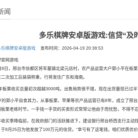
新闻
多乐棋牌安卓版游戏:信贷“及
多乐棋牌安卓版游戏
发布时间：2026-04-19 20:38:53
官网游戏:
8日，邢台市信都区将军墓镇北梁元店村，农产品运营大户郭小平在板栗
过二次加工后装袋称重，行将发往广东和海南。
板栗收买总量初次超越3000吨，出售局势很不错，现在出货量现已过半
的郭小平自食其力，从事板栗、苹果等农产品运营已有8年，成立了邢台
到板栗老练时节，一手钱一手货的买卖形式常常让他由于而忧愁，不得不
买季降临前，在政府部门的活跃推进下，建设银行邢台桥西支行主动找
于8月25日为他发放了100万元的信贷。“幸亏有了这笔钱，咱们优质优