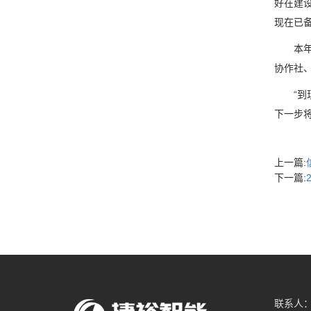
好在建
现在已备
本年以
协作社
“到现
下一步
上一篇:
下一篇:
联系人