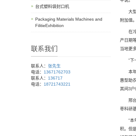
平说。
台式塑料袋封口机
大型冷
Packaging Materials Machines and
附加值
FilitieExhibition
在冷库
产日期
联系我们
当地更
“下一
联系人：
张先生
本年以
电话：
13671762703
联系人：
136717
惠型助
电话：
18721743221
其间3户
邢台满
枣科研
“本年
积。但