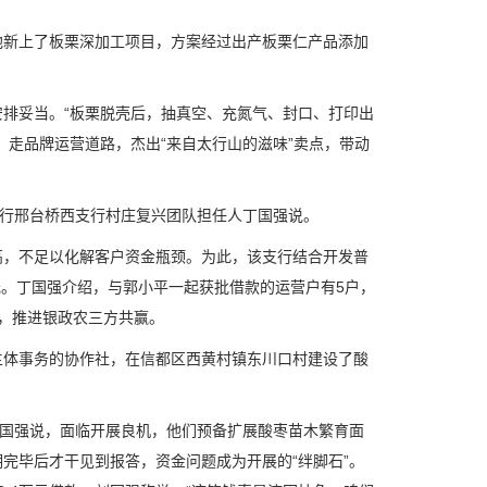
新上了板栗深加工项目，方案经过出产板栗仁产品添加
妥当。“板栗脱壳后，抽真空、充氮气、封口、打印出
，走品牌运营道路，杰出“来自太行山的滋味”卖点，带动
行邢台桥西支行村庄复兴团队担任人丁国强说。
，不足以化解客户资金瓶颈。为此，该支行结合开发普
元。丁国强介绍，与郭小平一起获批借款的运营户有5户，
6户，推进银政农三方共赢。
体事务的协作社，在信都区西黄村镇东川口村建设了酸
国强说，面临开展良机，他们预备扩展酸枣苗木繁育面
完毕后才干见到报答，资金问题成为开展的“绊脚石”。