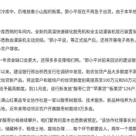
库中，仍堆放着小山般的板栗。郭小平现在不再急于出货，由于本年他
。
西侧的车间内，全新的高温快速碳化脱壳机和全主动灌装机现已装置安排
等悉数由灌装机主动完结。”郭小平说，等正式投产后，还将开展电子商务
多农户增收。
年资金缺口会更大，还得多多支撑咱们啊。”郭小平对前来回访的建设银
来，建设银行邢台桥西支行在调研中发现，助农信贷产品大多额度不高
农信贷新产品，将运营户和栽培户的信贷额度别离提高至100万元和50万
给予最高额度。到11月底，该行新发放“酸枣仁贷”“苹果贷”“板栗贷”12
山红果品专业协作社是一家以酸枣树栽培、技术服务、新品种培养为主
基地，近年来带动邻近农户开展酸枣树栽培3万多亩。
酸枣价格继续攀升，咱们繁育的苗木也悉数被预定。”该协作社理事长刘
是，储藏种子、租借土地、栽培办理……每个环节都要投入，两年一个周期