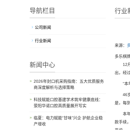
导航栏目
行业
公司新闻
行业新闻
来源：
多乐棋牌
新闻中心
12月
出，经
2026年封口机采购指南：五大优质服务
“本年
商深度解析与选择策略
46岁
科技赋能口腔基建学术筑牢健康底线：
是，每
荥阳华诺口腔高质量展开写实
本年收
临夏：电力赋能“甘味”兴企 护航企业稳
款手续，
产增收