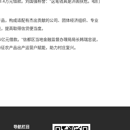
.4万元借款。刘国强称誉：“这笔钱真是济困扶危。咱们
品，构成适配有杰出贡献的公司、团体经济组织、专业
钱，提高取得信贷便当度。
6亿元借款。”信都区当地金融监督办理局局长韩瑞忠说，
特征农产品出产运营户赋能，助力村庄复兴。
导航栏目