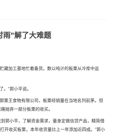
时雨”解了大难题
贮藏加工基地忙着备货。数以吨计的板栗从冷库中运
了。”郭小平说。
郭栗王食物有限公司，板栗经销量在当地名列前茅。但
忍痛抛弃一部分板栗的收买。
到郭小平，了解资金需求，量身定做信贷产品，精简借
价打开收买板栗，本年收货量比上一年添加近四成。”郭小