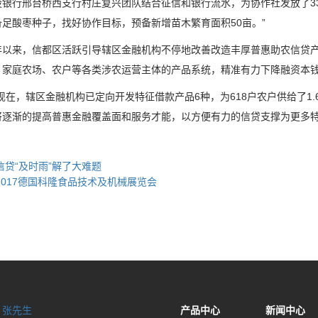
设银行邢台桥西支行村庄复兴团队结合征信和银行流水，为协作社发放了33
足酸枣种子，找好协作目标，预备新增苗木繁育面积50亩。”
来，信都区活跃引导辖区金融机构不停地改善改造丰厚普惠助农信贷产
、家庭农场、农户等各类涉农运营主体的产品系统，精准有力下降融资本
在，辖区金融机构已定向开发特征借款产品6种，为618户农户供给了1.
将逐渐的提高普惠金融覆盖面和服务才能，以方便有力的信贷支撑为更多
信贷“及时雨”解了大难题
2017德国科隆食品技术及机械展览会
：
张先生
产品中心
新闻中心