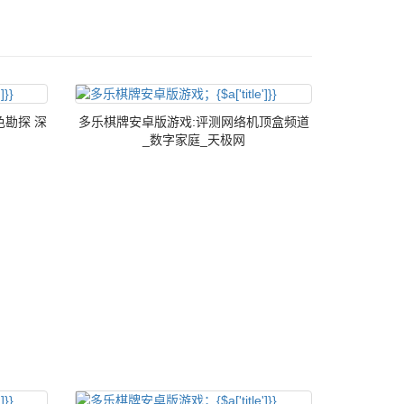
色勘探 深
多乐棋牌安卓版游戏:评测网络机顶盒频道
_数字家庭_天极网