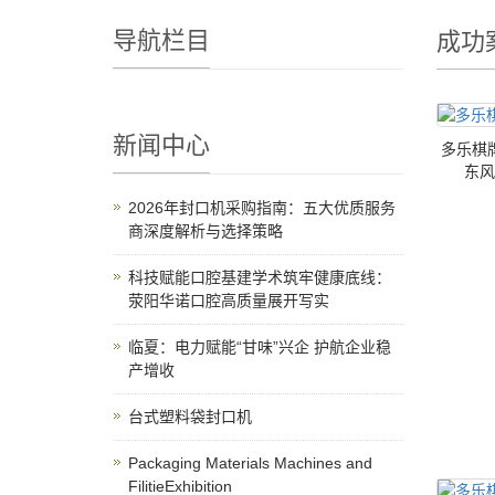
导航栏目
成功
新闻中心
多乐棋
东风
2026年封口机采购指南：五大优质服务
商深度解析与选择策略
科技赋能口腔基建学术筑牢健康底线：
荥阳华诺口腔高质量展开写实
临夏：电力赋能“甘味”兴企 护航企业稳
产增收
台式塑料袋封口机
Packaging Materials Machines and
FilitieExhibition