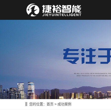
您的位置：
首页
>
成功案例