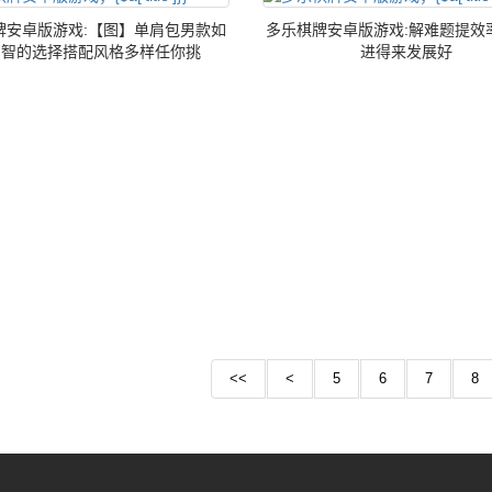
牌安卓版游戏:【图】单肩包男款如
多乐棋牌安卓版游戏:解难题提效
明智的选择搭配风格多样任你挑
进得来发展好
<<
<
5
6
7
8