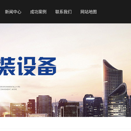
新闻中心
成功案例
联系我们
网站地图