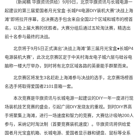
（新闻稿 华旗资讯供给）9月9日，北京华旗资讯与长城电源一
起建议的第三届爱国者月光宝盒·长城P4电源DIY装机大赛“决战上海
滩”即将拉开序幕，总决赛选手包含来自全国22个区域和城市的榜首
名，以及上届大赛的优胜者。大赛分组后通过五轮淘汰赛，精选出
前十名参与最终的决战。
北京将于9月5日正式演出“决战上海滩”第三届月光宝盒●长城P4
电源装机大赛”，此次北京赛区定于中关村海龙电子城六层与硅谷电
脑称一楼大厅举办，到时将有北京区域各路的英豪能手群聚而来。
北京赛区将发生3名赶赴上海滩参与决战的选手，北京赛场榜首
名选手将取得爱国者2101音箱一套。
本次竞赛是华旗资讯与长城电源一起建议的DIY一年一度进行现
场装机技艺竞赛的盛会，引起广阔DIY发烧友的重视。到时DIY界高
手将聚集上海滩，进行一场速度和智力的竞赛，大赛估计吸呐200人
参与，采纳记时淘汰制（首要竞赛装机速度）。华旗资讯将供给爱
国者月光宝盒机箱、长城电源、爱国者显示器和键盘、鼠标等全系