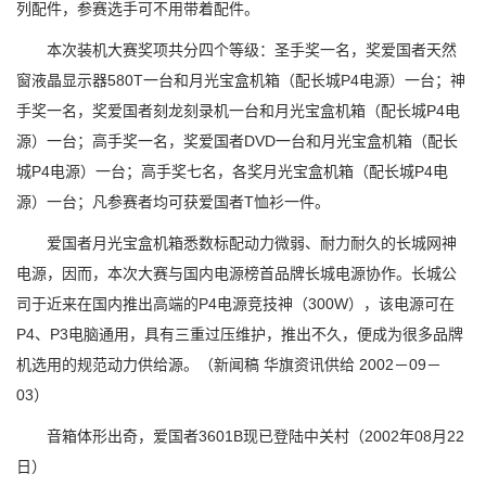
列配件，参赛选手可不用带着配件。
本次装机大赛奖项共分四个等级：圣手奖一名，奖爱国者天然
窗液晶显示器580T一台和月光宝盒机箱（配长城P4电源）一台；神
手奖一名，奖爱国者刻龙刻录机一台和月光宝盒机箱（配长城P4电
源）一台；高手奖一名，奖爱国者DVD一台和月光宝盒机箱（配长
城P4电源）一台；高手奖七名，各奖月光宝盒机箱（配长城P4电
源）一台；凡参赛者均可获爱国者T恤衫一件。
爱国者月光宝盒机箱悉数标配动力微弱、耐力耐久的长城网神
电源，因而，本次大赛与国内电源榜首品牌长城电源协作。长城公
司于近来在国内推出高端的P4电源竞技神（300W），该电源可在
P4、P3电脑通用，具有三重过压维护，推出不久，便成为很多品牌
机选用的规范动力供给源。（新闻稿 华旗资讯供给 2002－09－
03）
音箱体形出奇，爱国者3601B现已登陆中关村（2002年08月22
日）