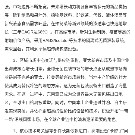
张，市场边界不断拓宽。未来增长动力将源自丰富多元的新品类拓
展。除乳制品和果汁外，植物基饮料、即饮茶、代餐、液体汤品等
新兴液态食品需求旺盛，在预制菜等新兴领域的渗透率也快速地增
长（三年CAGR达68%）。在高端市场，针对生物制药、疫苗等高的
附加价值产品，采用RABS/Isolator等技术的隔离式无菌灌装系统，
需求显著，其利润率远超传统包装设备。
3、区域市场中心变迁与供应链重构，亚太新兴市场及中国企业
出海成核心增长引擎。全球无菌包装市场的增长点正从成熟市场向
冷链尚不完善的亚太、拉美等新兴市场转移，当地中产阶级的壮大
使其成为替代冷链的理想方案。这为无菌包装设备出口创造了海量
需求。在这一进程中，东南亚已成为全世界最大无菌包装出口地
区，全球出口格局被重塑。同时，中国本土企业通过并购、自主研
发实现突破，并依托更超高的性价比的设备和技术，积极开拓“一带
一路”沿线国家市场，在全球产业链中扮演着逐渐重要的角色。
1、核心技术与关键零部件长期依赖进口，高端设备“卡脖子”问