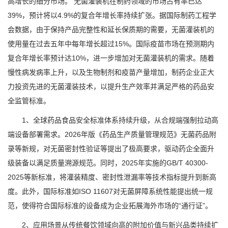
高增长的细分市场。 无菌灌装机在制药领域的市场占有率已达
39%，预计将以4.9%的复合年增长率持续扩张。据国际制药工程学
会数据，由于保持产品完整性和延长保质期的需要，无菌灌装机的
使用量在过去五年中每年增长超过15%。国际疫苗市场在预测期内
复合年增长率预计达10%，进一步增加对无菌灌装机的需求。随着
慢性病发病率上升，以及生物制剂和疫苗产量增加，制药企业正大
力投资先进的无菌灌装技术，以提升生产效率并满足严格的药品安
全监管标准。
1、全球药品食品安全标准体系持续升级，从合规端强制拉动高
端设备部署需求。2026年版《药品生产质量管理规范》无菌药品附
录等新规，对无菌密封性验证等提出了极高要求，驱动药企全面升
级装备以满足质量溯源规范。同时，2025年实施的GB/T 40300-
2025等新标准，将灌装精度、密封性泄漏率等技术指标提升到新高
度。此外，国际标准如ISO 11607对无菌屏障系统性能提出统一规
范，使得符合国际标准的设备成为企业拓展海外市场的“通行证”。
2、应用场景从传统餐饮领域向高的附加价值与新兴品类持续扩