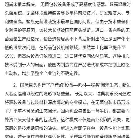
题尚未根本解决。 无菌包装设备集成了高精度传感器、超高温瞬时
杀菌系统、无菌环境维持装置等多学科前沿技术，研发难度大、专
利壁垒高。塑瓶无菌灌装技术最早在国际问世，但由于技术壁垒和
专利保护等原因，该技术长期被国际巨头垄断。进口一条完整的无
菌灌装生产线亿元，设备造价居高不下背后折射出的正是国产化率
低的深层次问题。在药品包装机械领域，虽然本土化率已提升至
65%，但高端设备仍依赖进口，进口替代空间依然显著。这种核心
技术受制于人的局面，使国内制造商在产品迭代和成本控制上缺乏
主动权，增加了整个产业链的不确定性。
2、国际巨头构建了严苛的“设备—包材—服务”闭环生态，新进
入者面临难以绕过的隐形市场壁垒。 长期以来，瑞典利乐公司通过
将灌装设备与包装材料深度绑定的商业模式，在无菌包装市场形成
了几乎牢不可破的生态闭环。国内乳企每售出一盒牛奶，都需要向
外资巨头支付不菲的包装费，这种模式不仅是商业利润的流失，更
深层的是技术话语权的缺失。新进入者即便在单一设备性能上实现
突破，若无法在包装材料适配性、系统集成能力和全球服务网络等