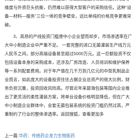
维度与外资巨头抗衡，仍然难以获得大型客户的采购信任。这种“设
备—材料—服务”三位一体的竞争壁垒，远比单纯的价格竞争更难突
破。
3、高昂的产线投资门槛使中小企业望而却步，市场渗透率在广
大中小制造企业中严重不足。 一套完整的进口无菌灌装生产线万元
人民币之间，部分高端设备甚至超过5000万元。这一巨额投资不仅
包括设备本身的采购成本，还涉及厂房改造、人员培训和维护保养
等一系列配套费用。对于年产值在几千万到几亿元的中型乳制品企
业而言，如此庞大的设备投资往往占据企业总资产的很大比例，财
务负担沉重，投资回收风险高。尽管近年来碧海包装等国内企业推
出了更灵活的柔性灌装方案，将单台设备价格明显降低，但在广大
中小制造企业群体中，全套无菌包装系统的投资门槛仍然过高，严
重制约了行业的整体渗透率。返回搜狐，查看更加多
上一篇:
华药：传统药企发力生物医药