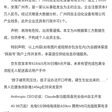
天眼查资料显现，广州同岳主动化设备有限公司，成立于2010
年，坐落广州市，是一家以从事批发业为主的企业。企业注册资本3
万人民币。经过天眼查大数据分析，广州同岳主动化设备有限公司
产业线条，此外企业还具有行政许可1个。
声明：商场有危险，出资需谨慎。本文为AI根据第三方数据生
成，仅供参考，不构成个人出资主张。
特别声明：以上内容(如有图片或视频亦包含在内)为自媒体渠道
“网易号”用户上传并发布，本渠道仅供给信息存储服务。
京东官宣本年618从5月30日晚8点开端，未来有望完成包裹全
流程无人配送直达用户手中
“脖子被死死压住，底子没办法开口呼救，硬生生扯出来的……”
男人在健身房卧推145kg杠铃突发意外
Anthropic CEO访谈：Claude新功能简直完全由AI自主开发
40.98万起！充电5分钟纯电续航420km 腾势N9闪充版胜算有多