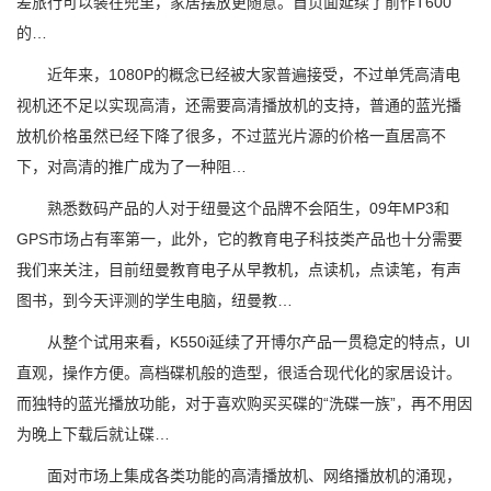
差旅行可以装在兜里，家居摆放更随意。首页面延续了前作T600
的…
近年来，1080P的概念已经被大家普遍接受，不过单凭高清电
视机还不足以实现高清，还需要高清播放机的支持，普通的蓝光播
放机价格虽然已经下降了很多，不过蓝光片源的价格一直居高不
下，对高清的推广成为了一种阻…
熟悉数码产品的人对于纽曼这个品牌不会陌生，09年MP3和
GPS市场占有率第一，此外，它的教育电子科技类产品也十分需要
我们来关注，目前纽曼教育电子从早教机，点读机，点读笔，有声
图书，到今天评测的学生电脑，纽曼教…
从整个试用来看，K550i延续了开博尔产品一贯稳定的特点，UI
直观，操作方便。高档碟机般的造型，很适合现代化的家居设计。
而独特的蓝光播放功能，对于喜欢购买买碟的“洗碟一族”，再不用因
为晚上下载后就让碟…
面对市场上集成各类功能的高清播放机、网络播放机的涌现，