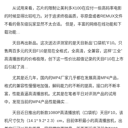
从试用来看，芯片的限制让美利多X100在应付一些高码率电影
的时候显得比较吃力。对于追求终极画质，非原盘或者REMUX文件
不看的骨灰级玩家显然不太合适。 但是，丰富的网络在线功能和下
载功能…
天目再出新品。这次送达评测室的是天目新品“口袋机”F10。只
售两百多元的天目F10是现在全格式，全高清，全兼容，这样“三全”
高清播放机的价格极限，创下这一性价比超值记录的天目F10在上市
后引起了消…
尤其是近几年，国内的MP4厂家几乎都在发展高清MP4产品，
格式的兼容性慢慢地加强，解码能力的不断的提高，接口的不断丰
富，性能直逼高清播放机。尤其是在笔者平日对评测产品的试用
中，发现当前的MP4产品性能确实…
天目近日推出的新款1080P高清播放机（口袋机）天目F10，该
机尺寸仅为（14.1* 9.2* 2.3）cm，目前体积最小的高清播放机，出