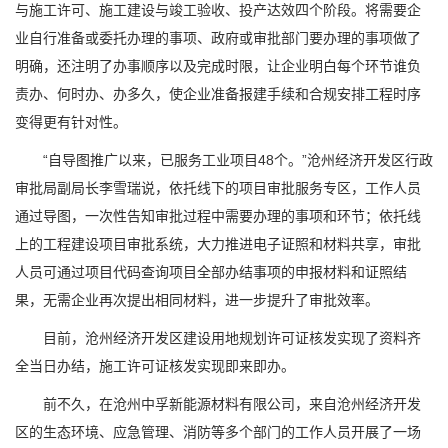
与施工许可、施工建设与竣工验收、投产达效四个阶段。将需要企
业自行准备或委托办理的事项、政府或审批部门要办理的事项做了
明确，还注明了办事顺序以及完成时限，让企业明白每个环节谁负
责办、何时办、办多久，使企业准备报建手续和合规安排工程时序
变得更有针对性。
“自导图推广以来，已服务工业项目48个。”沧州经济开发区行政
审批局副局长李雪瑞说，依托线下的项目审批服务专区，工作人员
通过导图，一次性告知审批过程中需要办理的事项和环节；依托线
上的工程建设项目审批系统，大力推进电子证照和材料共享，审批
人员可通过项目代码查询项目全部办结事项的申报材料和证照结
果，无需企业再次提出相同材料，进一步提升了审批效率。
目前，沧州经济开发区建设用地规划许可证核发实现了资料齐
全当日办结，施工许可证核发实现即来即办。
前不久，在沧州中孚新能源材料有限公司，来自沧州经济开发
区的生态环境、应急管理、消防等多个部门的工作人员开展了一场