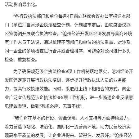
活动影响最小化。
“各行政执法部门和单位每月4日前向联席会议办公室报送本部
门（单位）当月涉企执法检查计划，计划被审定后，由联席会议办
公室协调开展联合执法检查。”沧州经济开发区经济发展局营商环境
室工作人员王洁说，通过梳理不同部门和单位的执法重点，对涉及
同一企业的多项检查进行合并或合理排序，可避免对公司进行多头
检查、重复检查。
为了确保规范涉企执法检查9项工作机制落地落实，沧州经济开
发区还定期开展行政执法培训，逐步提升行政执法人员的业务能
力，提高行政执法效能。同时，采取线上线下相结合的方式，向企
业广泛宣传规范涉企执法检查9项工作机制，进一步畅通企业反馈意
见建议渠道，做到“有求必应、无事不扰”。
“我们将在基本的建设、资金保障、人才支持等方面持续发力，
着力营造市场化、法治化、国际化一流营商环境，助力民营经济实
现高水平质量的发展，让企业进得来、留得住、发展好。”沧州经济