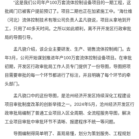
“这是我们公司年产100万套流体控制设备项目的一期工程，这
批阀门已被客户提前预订了。项目二期也正在加紧施工中。”海仕维
（河北）流体控制技术有限公司负责人孟凡骁说，项目从拿地到开
工，只用了40多天时间。之所以如此顺利，离不开开发区行政审批
局的导图引导。
孟凡骁介绍，该企业主要研发、生产、销售流体控制阀门。去
年3月，公司开始谋划推进年产100万套流体控制设备项目。在审批
初期，开发区行政审批局工作人员专门提供了一份导图，导图把项
目需要审批的每一个环节都进行了标注，并且明确了每个环节的牵
头部门。
孟凡骁口中的这份导图，是沧州经济开发区持续深化工程建设
项目审批制度改革的创新举措之一。2024年5月，沧州经济开发区行
政审批局编制了普通工业项目入区全周期、全流程服务导图，解决
工业项目审批中审批环节不清晰、报建程序不统一等问题。
导图编制得简单明了、直观易懂，划分为策划服务、工程规划