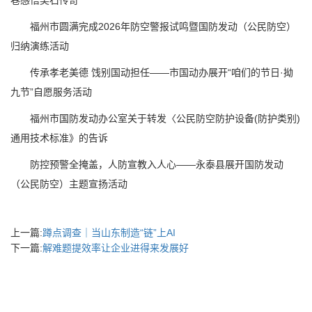
巷感悟吴石传奇
福州市圆满完成2026年防空警报试鸣暨国防发动（公民防空）
归纳演练活动
传承孝老美德 饯别国动担任——市国动办展开“咱们的节日·拗
九节”自愿服务活动
福州市国防发动办公室关于转发〈公民防空防护设备(防护类别)
通用技术标准》的告诉
防控预警全掩盖，人防宣教入人心——永泰县展开国防发动
（公民防空）主题宣扬活动
上一篇:
蹲点调查｜当山东制造“链”上AI
下一篇:
解难题提效率让企业进得来发展好