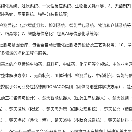
离纯化系统、过滤系统、一次性反应系统、生物相关耗材等；3、无菌制剂
灌装系统、隔离系统、特种分装系统等；
测后包：包含智能灯检、检测系统、智能后包系统、物流和仓储系统等；
、结晶等；7、智能与信息化：包含AI与信息化系统等；
胞与基因治疗：包含全自动智能化细胞培养设备及工艺耗材等；10、净
等多领域的净化工程与服务。
本的产品横跨生物药、原料药、中成药、化学药等全领域。主体业务涵
体解决方案）、无菌制剂、固体制剂、检测后包、中药制剂、智能与信息
股子公司业务包括德国ROMACO集团（固体制剂整体解决方案）、楚
工程咨询与设计）、楚天智能机器人（医药生产机器人）、楚天源创（
、楚天微球（微球）、楚天思为康（细胞处理系统）、楚天长兴（精密
、楚天净邦（净化工程）、楚天派特（多肽合成系统）、楚天新材料（
。在“一纵一横一平台”产品布局下，公司致力于在横向上搭建涵盖主要