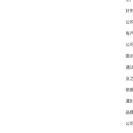
针剂药
公司的
有产线
公司的
面对计
通过2
业之一
依据公
灌封联
品模块
公司无