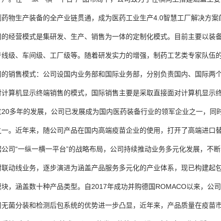
物生产装备的全产业链贯通，成为医药工业生产4.0智慧工厂解决方案
经营模式是集研发、生产、销售为一体的定制化模式。目前主要以装备
级、车间级、工厂级等。随着研发实力的增强，制药工艺类专家队伍的
销售模式：公司设国内业务部和国际业务部，分别负责国内、国际两个
算机显示终端销售的模式，国际销售主要是采取直接面对计算机显示终
0多年的发展，公司已发展成为国内医药装备行业的领军企业之一，同时
。近年来，随公司产品在国内高端疫苗企业的使用，打开了高端进口替
司“一纵一横一平台”的战略布局，公司持续推动业务多元化发展，不断
动线业务，逐步演进为涵盖产品服务多元化的产业体系，现已构建起包
，涵盖数十种产品类型。自2017年成功并购德国ROMACO以来，公
菌分装和检测后包系统的优势进一步凸显，近年来，产品质量在疫苗市