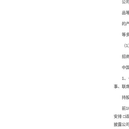
公司秉
品等细
的产品
等多个
（1）
招商银行
中国银行
1、长
事、联
持股5
前10
安排 □
披露公