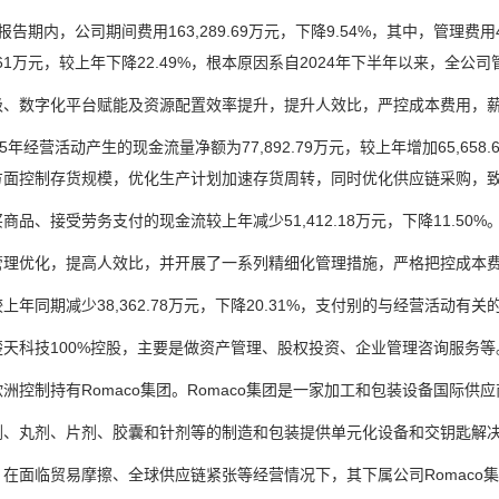
期内，公司期间费用163,289.69万元，下降9.54%，其中，管理费用47
79.61万元，较上年下降22.49%，根本原因系自2024年下半年以来，全
数字化平台赋能及资源配置效率提升，提升人效比，严控成本费用，薪
年经营活动产生的现金流量净额为77,892.79万元，较上年增加65,658
方面控制存货规模，优化生产计划加速存货周转，同时优化供应链采购，
、接受劳务支付的现金流较上年减少51,412.18万元，下降11.50%
优化，提高人效比，并开展了一系列精细化管理措施，严格把控成本费
同期减少38,362.78万元，下降20.31%，支付别的与经营活动有关的现
科技100%控股，主要是做资产管理、股权投资、企业管理咨询服务等
控制持有Romaco集团。Romaco集团是一家加工和包装设备国际供
丸剂、片剂、胶囊和针剂等的制造和包装提供单元化设备和交钥匙解决
临贸易摩擦、全球供应链紧张等经营情况下，其下属公司Romaco集团2025