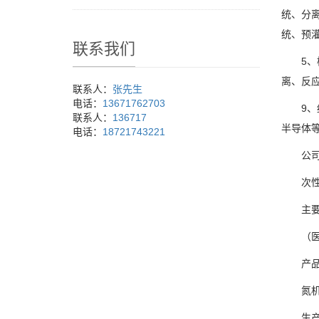
统、分
统、预
联系我们
5、检
离、反应
联系人：
张先生
电话：
13671762703
9、细
联系人：
136717
半导体
电话：
18721743221
公司基
次性整
主要控
（医药
产品）
氮机）
生产）