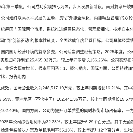
5年第三季度，公司成功实现扭亏为盈，步入发展新阶段。面对复杂严峻
司始终以高水平发展为主题，贯彻“外抓全球化、内抓精益管理”的双轮
筹国内国际两个市场，系统推进经营稳态化、管理精细化、技术自主化
”到“创新驱动”的根本性转变，全面达成年度经营目标。公司具体经营情
国际经营环境的复杂多变，公司适当调整经营策略，2025年度，公司实现
%；实现归母净利润25,465.02万元，较上年同期增长156.26%。公司实现
03%。业绩大幅度增长，根本原因系：1、报告期内，国际方面，公司持
占比，报告期内
，国际营业收入为248,517.19万元，较上年同期增长16.21%，其中美
59%，亚洲地区（不含中国）102,441.36万元，较上年同期增长15.57%
02.40%。国内方面，公司为提升订单质量的同时权衡市场占有率，一
25年公司综合毛利率为32.23%，较上年提升6.29个百分点。其中无菌制
检测包装解决方案及单机毛利率35.13%，较上年提升12个百分点，生