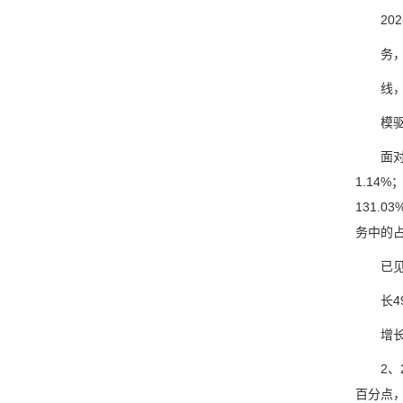
202
务，公
线，统
模驱动
面对国内
1.14
131.
务中的
已见成效
长49.
增长1
2、20
百分点，