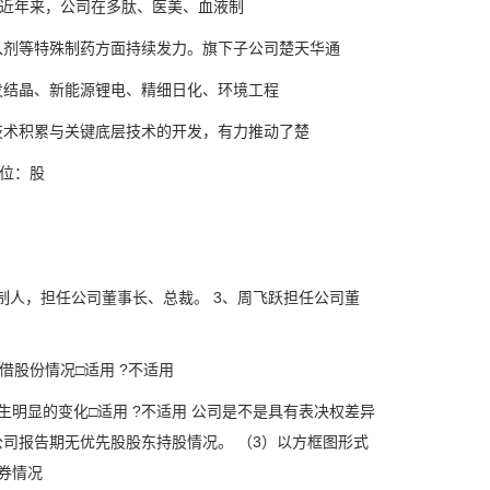
近年来，公司在多肽、医美、血液制
剂等特殊制药方面持续发力。旗下子公司楚天华通
结晶、新能源锂电、精细日化、环境工程
术积累与关键底层技术的开发，有力推动了楚
位：股
人，担任公司董事长、总裁。 3、周飞跃担任公司董
股份情况□适用 ?不适用
明显的变化□适用 ?不适用 公司是不是具有表决权差异
 公司报告期无优先股股东持股情况。 （3）以方框图形式
券情况