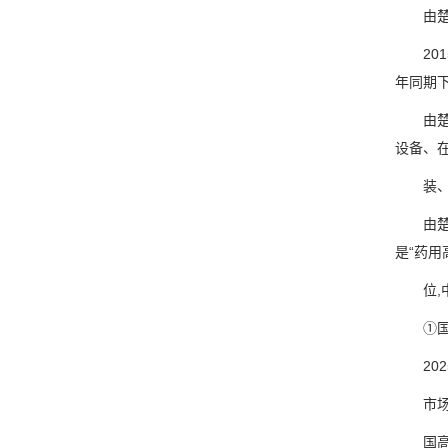
由楚天
2015
年同期下降
由楚天
设备、
装、冻干
由楚天
是“药用
位,中
①国际
202
市场拓
国高端