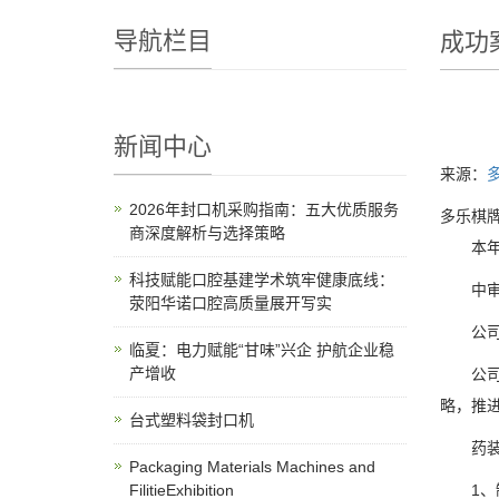
导航栏目
成功
新闻中心
来源：
2026年封口机采购指南：五大优质服务
多乐棋牌
商深度解析与选择策略
本年度
科技赋能口腔基建学术筑牢健康底线：
中审众
荥阳华诺口腔高质量展开写实
公司经本
临夏：电力赋能“甘味”兴企 护航企业稳
产增收
公司成
略，推
台式塑料袋封口机
药装备
Packaging Materials Machines and
FilitieExhibition
1、制