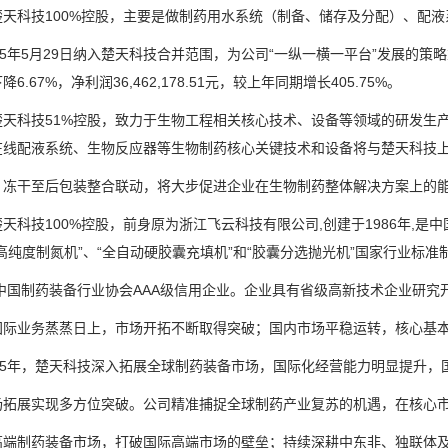
科技100%控股，主要是做制药用水系统（制备、储存及分配）、配液
年5月29日纳入楚天科技合并范围，为公司“一纵一横一平台”发展的策略重要环节
6.67%，净利润36,462,178.51元，较上年同期增长405.75%。
科技51%控股，致力于生物工程相关核心技术、设备等领域的研发生产,
在线配液系统、生物反应器等生物制药核心关键技术和设备将与楚天科技
至后包装整合联动，将大步促进企业在生物制药整体解决方案上的能力。2025
科技100%控股，前身原为浙江飞云科技有限公司,创建于1986年,是
高纯度制氮机”、“全自动硬胶囊充填机”和“胶囊分选抛光机”国家行业标准
国制药装备行业协会AAA级信用企业。企业具有省级高新技术企业研究开
业务蒸蒸日上，市场开拓不断取得突破；国内市场平稳运转，核心基本
5年，楚天科技深入拓展全球制药装备市场，国际化经营能力明显提升，
展实现多方位突破。公司精准捕捉全球制药产业复苏的机遇，在核心市
制药装备市场，打破国际高端市场的壁垒；持续深耕中东非、独联体及