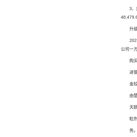
3、报告
48,4
升级、
2025
公司一
购买商品
进管理
金较上年
由楚天
天欧洲
粒剂、
务。在面