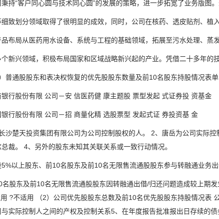
持“客户同心圆与技术同心圆”的发展的策略，进一步拓宽了业务版图。
致划分领域取得了很明显的成效，同时，公司在核药、透皮贴剂、植入
布局从医药用水设备、系统与工程的基础领域，拓展至污水处理、蒸发
新兴领域，积极布局国家和区域战略新兴起的产业。凭借二十多年的技
普通股股东和表决权恢复的优先股股东数量及前10名股东持股情况表单
股份有限 公司－安 信医药健 康主题股 票型发起 式证券投 资基金
股份有限 公司－招 商量化精 选股票型 发起式证 券投资基 金
沙楚天投资集团有限公司为公司控制股权的人。 2、唐岳为公司实际控制
席总裁。 4、另外的股东未知其关联关系或一致行动情况。
%以上股东、前10名股东及前10名无限售流通股股东参与转融通业务出借
名股东及前10名无限售流通股股东因转融通出借/归还问题造成较上期发生
适用 ?不适用 （2）公司优先股股东总数及前10名优先股股东持股情况表
司与实际控制人之间的产权及控制关系5、在年度报告批准报出日存续的债